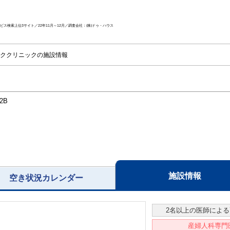
ス検索上位3サイト／22年11月～12月／調査会社：(株)ドゥ・ハウス
ククリニックの施設情報
2B
施設情報
空き状況カレンダー
2名以上の医師によ
産婦人科専門