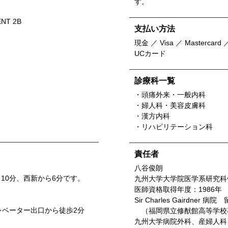
す。
NT 2B
支払い方法
現金 ／ Visa ／ Mastercard ／
UCカード
診療科一覧
・頭痛外来・一般内科
・婦人科・美容皮膚科
・漢方内科
・リハビリテーション科
責任者
八谷俊朗
10分、西新から6分です。
九州大学大学院医学系研究科
医師資格取得年度：1986年
Sir Charles Gairdner 病院
レベーター出口から徒歩2分
（福岡県立修猷館高等学校
九州大学病院外科、産婦人科