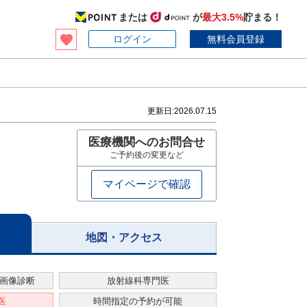
または
が
最大3.5%
貯まる！
ログイン
無料会員登録
更新日:
2026.07.15
医療機関へのお問合せ
ご予約後の変更など
マイページで確認
地図・アクセス
る画像診断
放射線科専門医
医
時間指定の予約が可能