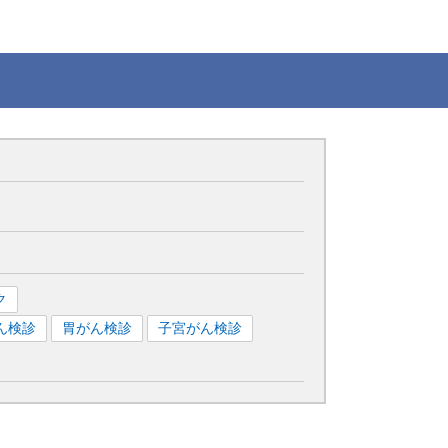
ク
ん検診
胃がん検診
子宮がん検診