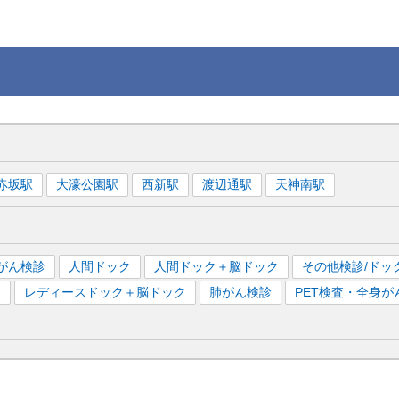
赤坂
駅
大濠公園
駅
西新
駅
渡辺通
駅
天神南
駅
がん検診
人間ドック
人間ドック＋脳ドック
その他検診/ドッ
）
レディースドック＋脳ドック
肺がん検診
PET検査・全身が