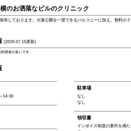
園横のお洒落なビルのクリニック
を保有しております。大濠公園を一望できるバルコニーに加え、無料の
報
(
2026.07.15
更新)
の利用者が多いです。
報
駐車場
～14:30
なし
なし
領収書
インボイス制度の要件を満た