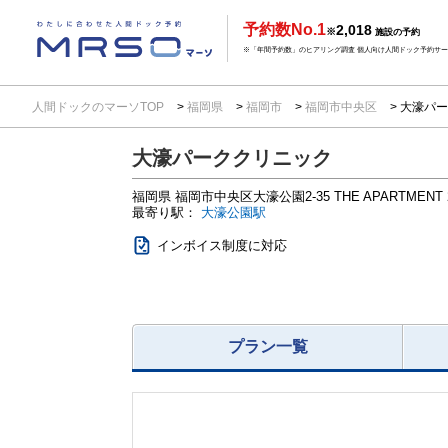
予約数No.1
2,018
※
施設の予約
※「年間予約数」のヒアリング調査 個人向け人間ドック予約サービ
人間ドックのマーソTOP
福岡県
福岡市
福岡市中央区
大濠パー
大濠パーククリニック
福岡県
福岡市中央区大濠公園2-35
THE APARTMENT 
最寄り駅：
大濠公園駅
インボイス制度に対応
プラン一覧