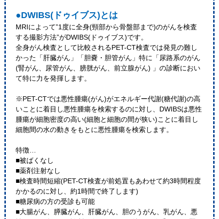
●DWIBS(ドゥイブス)とは
MRIによって”1度に全身(頸部から骨盤部まで)のがんを検査
する撮影方法”がDWIBS(ドゥイブス)です。
全身がん検査として比較されるPET-CT検査では発見の難し
かった「肝臓がん」「胆嚢・胆管がん」特に「尿路系のがん
(腎がん、尿管がん、膀胱がん、前立腺がん) 」の診断におい
て特に力を発揮します。
※PET-CTでは悪性腫瘍(がん)がエネルギー代謝(糖代謝)の高
いことに着目し悪性腫瘍を検索するのに対し、DWIBSは悪性
腫瘍が細胞密度の高い(細胞と細胞の間が狭い)ことに着目し
細胞間の水の動きをもとに悪性腫瘍を検索します。
特徴…
■被ばくなし
■薬剤注射なし
■検査時間短縮(PET-CT検査が前処置もあわせて約3時間程度
かかるのに対し、約1時間で終了します)
■糖尿病の方の受診も可能
■大腸がん、膵臓がん、肝臓がん、胆のうがん、乳がん、悪