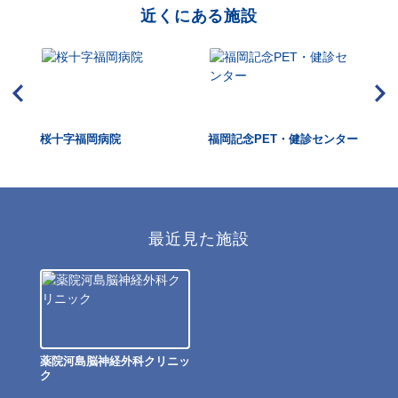
近くにある施設
桜十字福岡病院
福岡記念PET・健診センター
天
最近見た施設
薬院河島脳神経外科クリニッ
ク