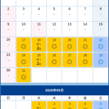
2
3
4
5
6
7
8
-
-
-
-
-
-
-
9
10
11
12
13
14
15
-
-
-
-
-
-
-
16
17
18
19
20
21
22
-
残り
◎
◎
◎
◎
◎
2
枠
23
24
25
26
27
28
29
-
残り
◎
◎
◎
◎
◎
2
枠
30
31
-
◎
2026年09月
日
月
火
水
木
金
土
1
2
3
4
5
残り