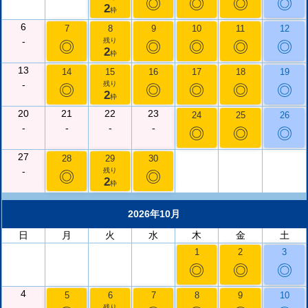
◎
◎
◎
◎
2
枠
6
7
8
9
10
11
12
-
残り
◎
◎
◎
◎
◎
2
枠
13
14
15
16
17
18
19
-
残り
◎
◎
◎
◎
◎
2
枠
20
21
22
23
24
25
26
-
-
-
-
◎
◎
◎
27
28
29
30
-
残り
◎
◎
2
枠
2026年10月
日
月
火
水
木
金
土
1
2
3
◎
◎
◎
4
5
6
7
8
9
10
残り