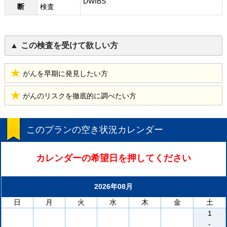
DWIBS
断
検査
この検査を受けて欲しい方
がんを早期に発見したい方
がんのリスクを徹底的に調べたい方
このプランの空き状況カレンダー
カレンダーの希望日を押してください
2026年08月
日
月
火
水
木
金
土
1
-