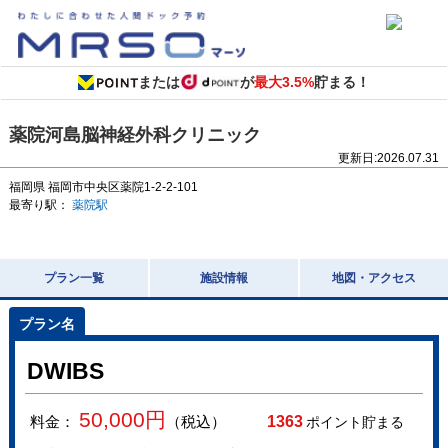
または
が
最大3.5%
貯まる！
薬院河島脳神経外科クリニック
更新日:
2026.07.31
福岡県
福岡市中央区薬院1-2-2-101
最寄り駅：
薬院駅
プラン一覧
施設情報
地図・アクセス
DWIBS
50,000
円
料金：
（税込）
1363
ポイント貯まる