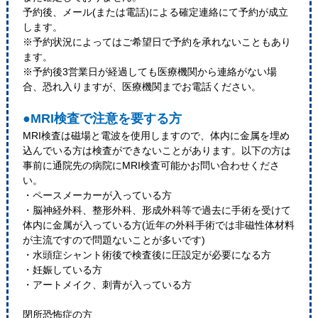
予約後、メール(または電話)による確定連絡にて予約が成立
します。
※予約状況によってはご希望日で予約を承れないこともあり
ます。
※予約後3営業日が経過しても医療機関から連絡がない場
合、恐れ入りますが、医療機関までお電話ください。
●MRI検査で注意を要する方
MRI検査は磁場と電波を使用しますので、体内に金属を埋め
込んでいる方は検査ができないことがあります。以下の方は
事前に通院先の病院にMRI検査可能かお問い合わせくださ
い。
・ペースメーカーが入っている方
・脳神経外科、整形外科、形成外科等で過去に手術を受けて
体内に金属が入っている方(近年の外科手術では非磁性体材料
が主流ですので問題ないことが多いです)
・水頭症シャント術後で検査後に圧設定が必要になる方
・妊娠している方
・アートメイク、刺青が入っている方
閉所恐怖症の方