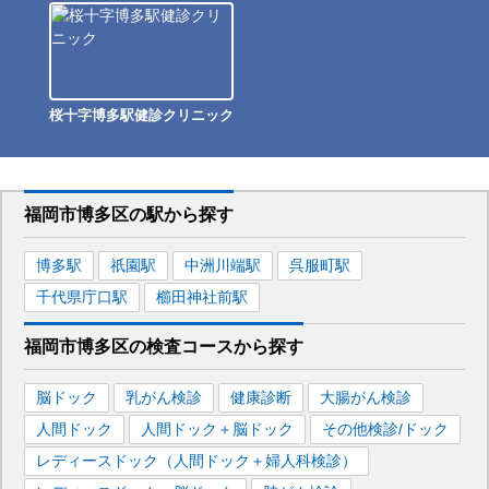
桜十字博多駅健診クリニック
福岡市博多区
の駅から
探す
博多
駅
祇園
駅
中洲川端
駅
呉服町
駅
千代県庁口
駅
櫛田神社前
駅
福岡市博多区
の
検査コースから探す
脳ドック
乳がん検診
健康診断
大腸がん検診
人間ドック
人間ドック＋脳ドック
その他検診/ドック
レディースドック（人間ドック＋婦人科検診）