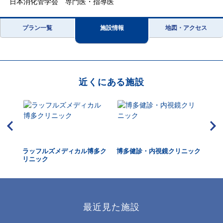
日本消化管学会 専門医・指導医
プラン一覧
施設情報
地図・アクセス
近くにある施設
 M
ラッフルズメディカル博多ク
博多健診・内視鏡クリニック
博
リニック
最近見た施設