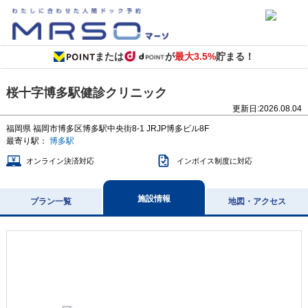
または
が
最大3.5%
貯まる！
桜十字博多駅健診クリニック
更新日:
2026.08.04
福岡県
福岡市博多区博多駅中央街8-1
JRJP博多ビル8F
最寄り駅：
博多駅
オンライン決済対応
インボイス制度に対応
施設情報
プラン一覧
地図・アクセス