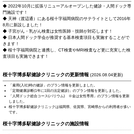
◆ 2022年10月に拡張リニューアルオープンした健診・人間ドック専
門施設です！
◆ 天神（渡辺通）にある桜十字福岡病院のサテライトとして2016年
8月に新設しました！
◆ 子宮がん・乳がん検査は女性医師・技師が対応します！
◆ 日本人間ドック学会が推奨する基本検査項目も実施することがで
きます！
◆ 桜十字福岡病院と連携し、CT検査やMRI検査など更に充実した検
査項目も実施できます！
桜十字博多駅健診クリニック
の更新情報
(
2026.08.04
更新)
「
雇用(入社)時の健診
」のプラン情報を更新しました。
「
定期健康診断(1年に1回の法定健診)
」のプラン情報を更新しました。
「
人間ドック総合コース(バリウム) ※金は女性専用
」のプラン情報を更新
しました。
桜十字博多駅健診クリニック
は
福岡県
、
佐賀県
、
宮崎県
からの利用者が多い
です。
桜十字博多駅健診クリニック
の施設情報