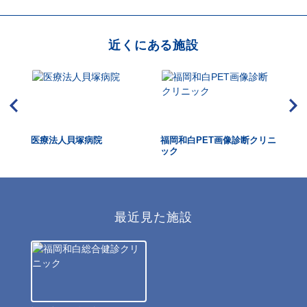
近くにある施設
医療法人貝塚病院
福岡和白PET画像診断クリニ
船
ック
ー
最近見た施設