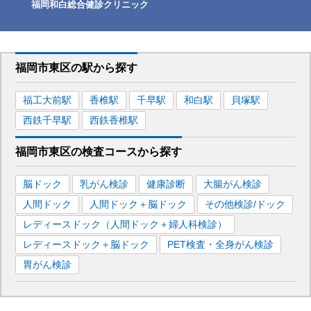
福岡和白総合健診クリニック
福岡市東区
の駅から
探す
福工大前
駅
香椎
駅
千早
駅
和白
駅
貝塚
駅
西鉄千早
駅
西鉄香椎
駅
福岡市東区
の
検査コースから探す
脳ドック
乳がん検診
健康診断
大腸がん検診
人間ドック
人間ドック＋脳ドック
その他検診/ドック
レディースドック（人間ドック＋婦人科検診）
レディースドック＋脳ドック
PET検査・全身がん検診
胃がん検診