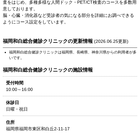
査をはじめ、多種多様な人間ドック・PET/CT検査のコースを多数用
意しております。
脳・心臓・消化器など受診者の気になる部分を詳細にお調べできる
ようにコース設定をしています。
福岡和白総合健診クリニック
の更新情報
(
2026.06.25
更新)
福岡和白総合健診クリニック
は
福岡県
、
長崎県
、
神奈川県
からの利用者が多
いです。
福岡和白総合健診クリニック
の施設情報
受付時間
10:00～16:00
休診日
日曜・祝日
住所
福岡県
福岡市東区和白丘2-11-17