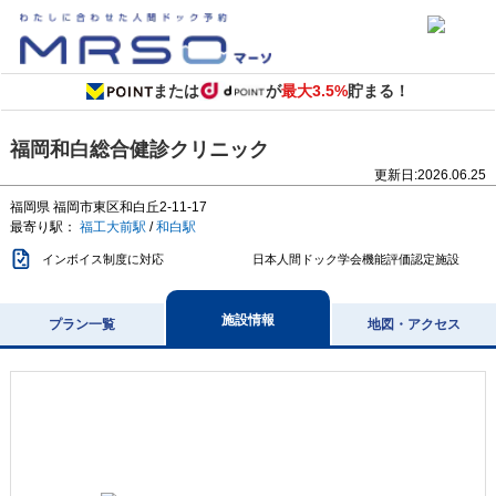
または
が
最大3.5%
貯まる！
福岡和白総合健診クリニック
更新日:
2026.06.25
福岡県
福岡市東区和白丘2-11-17
最寄り駅：
福工大前駅
/
和白駅
インボイス制度に対応
日本人間ドック学会機能評価認定施設
施設情報
プラン一覧
地図・アクセス