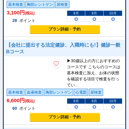
基本検査
胸部レントゲン
尿検査
3,100
円
(税込)
8月
9月
10月
28
ポイント
プラン詳細・予約
【会社に提出する法定健診、入職時にも!】健診一般
Bコース
▶30歳以上の方におすすめの
コースです こちらのコースは
基本検査に加え、お体の状態
を確認する項目で検査を行っ
てい...
基本検査
血液検査
胸部レントゲン
心電図
尿検査
6,600
円
(税込)
8月
9月
10月
60
ポイント
プラン詳細・予約