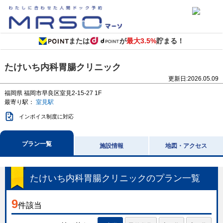
または
が
最大3.5%
貯まる！
たけいち内科胃腸クリニック
更新日:
2026.05.09
福岡県
福岡市早良区室見2-15-27
1F
最寄り駅：
室見駅
インボイス制度に対応
プラン一覧
施設情報
地図・アクセス
たけいち内科胃腸クリニック
のプラン一覧
9
件該当