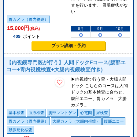
査を行います。 胃腸症状がな
い...
胃カメラ（胃内視鏡）
15,000
円
(税込)
8月
9月
10月
409
ポイント
プラン詳細・予約
【内視鏡専門医が行う】人間ドックFコース(腹部エ
コー+胃内視鏡検査+大腸内視鏡検査付き)
▶内視鏡で行う胃・大腸人間
ドック こちらのコースは人間
ドックの基本検査に合わせ、
腹部エコー、胃カメラ、大腸
カメラ...
基本検査
血液検査
胸部レントゲン
心電図
尿検査
胃カメラ（胃内視鏡）
大腸カメラ（大腸内視鏡）
腹部エコー
動脈硬化検査