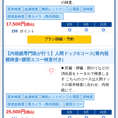
の検査...
基本検査
血液検査
胸部レントゲン
心電図
尿検査
便潜血検査
胃カメラ（胃内視鏡）
17,500
円
(税込)
8月
9月
10月
159
ポイント
プラン詳細・予約
【内視鏡専門医が行う】人間ドックEコース(胃内視
鏡検査+腹部エコー検査付き)
▶肝臓・膵臓・胆のうなどの
消化器をトータルで検査しま
す こちらのコースは人間ドッ
クの基本検査に合わせ、内視
鏡にて...
基本検査
血液検査
胸部レントゲン
心電図
尿検査
便潜血検査
胃カメラ（胃内視鏡）
腹部エコー
25,500
円
(税込)
8月
9月
10月