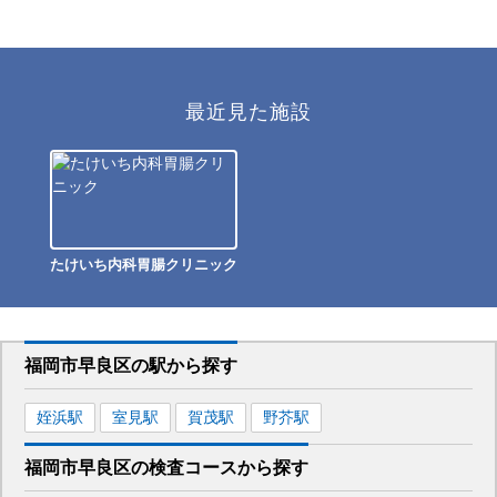
最近見た施設
たけいち内科胃腸クリニック
福岡市早良区
の駅から
探す
姪浜
駅
室見
駅
賀茂
駅
野芥
駅
福岡市早良区
の
検査コースから探す