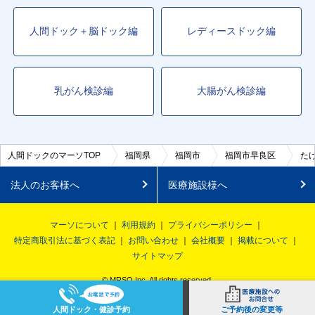
人間ドック＋脳ドック編
レディースドック編
乳がん検診編
大腸がん検診編
人間ドックのマーソTOP
福岡県
福岡市
福岡市早良区
た
法人のお客様へ
医療施設様へ
マーソについて
利用規約
プライバシーポリシー
特定商取引法に基づく表記
お問い合わせ
会社概要
掲載について
サイトマップ
© MRSO Inc. All rights reserved.
人間ドック・健診予約
ご予約後の変更等