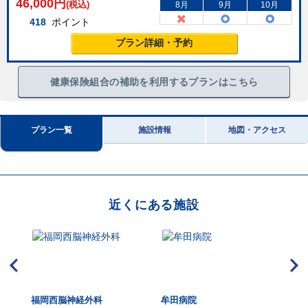
46,000
円
(税込)
8月
9月
10月
418
ポイント
プラン詳細・予約
健康保険組合の補助を利用するプランはこちら
プラン一覧
施設情報
地図・アクセス
近くにある施設
多ク
福岡西脳神経外科
牟田病院
吉