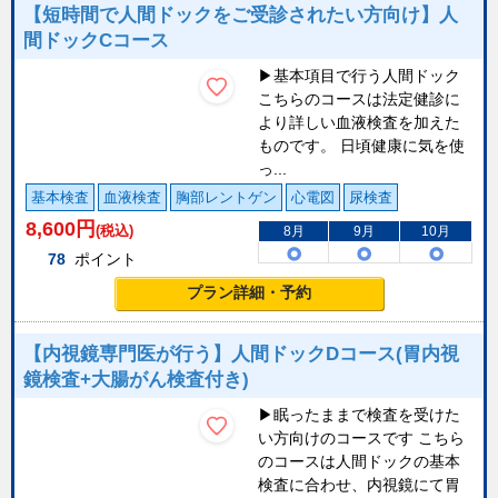
【短時間で人間ドックをご受診されたい方向け】人
間ドックCコース
▶基本項目で行う人間ドック
こちらのコースは法定健診に
より詳しい血液検査を加えた
ものです。 日頃健康に気を使
っ...
基本検査
血液検査
胸部レントゲン
心電図
尿検査
8,600
円
(税込)
8月
9月
10月
78
ポイント
プラン詳細・予約
【内視鏡専門医が行う】人間ドックDコース(胃内視
鏡検査+大腸がん検査付き)
▶眠ったままで検査を受けた
い方向けのコースです こちら
のコースは人間ドックの基本
検査に合わせ、内視鏡にて胃