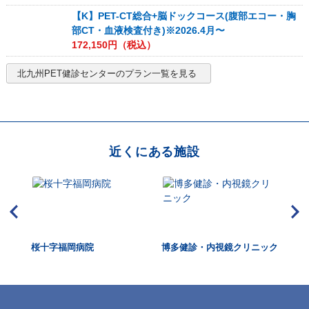
【K】PET-CT総合+脳ドックコース(腹部エコー・胸
部CT・血液検査付き)※2026.4月〜
172,150
円（税込）
北九州PET健診センター
のプラン一覧を見る
近くにある施設
ニッ
桜十字福岡病院
博多健診・内視鏡クリニック
東