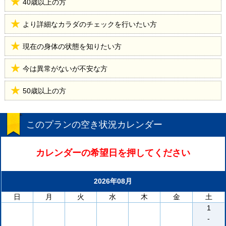
40歳以上の方
より詳細なカラダのチェックを行いたい方
現在の身体の状態を知りたい方
今は異常がないが不安な方
50歳以上の方
このプランの空き状況カレンダー
カレンダーの希望日を押してください
2026年08月
日
月
火
水
木
金
土
1
-