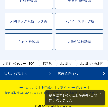
PET検査編
全身MRI検査編
人間ドック＋脳ドック編
レディースドック編
乳がん検診編
大腸がん検診編
人間ドックのマーソTOP
福岡県
北九州市
北九州市小倉北区
法人のお客様へ
医療施設様へ
マーソについて
利用規約
プライバシーポリシー
特定商取引法に基づく表記
お問い合わせ
会社概要
掲載について
×
福岡県で170人以上が過去7日間
サイトマップ
に予約しました
© MRSO Inc. All rights reserved.