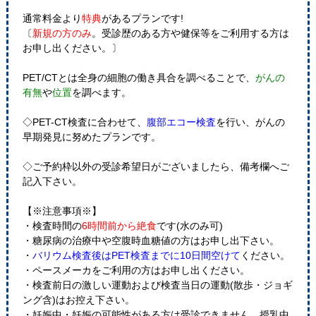
通常料金より
特典
があるプランです!
〔
新規の方のみ
。受診歴のある方や健保等をご利用する方は
お申し出ください。〕
PET/CTとは全身の細胞の働き具合を調べることで、
がんの
有無
や
位置
を調べます。
◇PET-CT検査に合わせて、
腹部エコー検査
を行い、がんの
早期発見に努めたプランです。
◇ご予約枠以外の受診希望日がございましたら、備考欄へご
記入下さい。
【※注意事項※】
・検査時間の
6時間前から絶食
です(水のみ可)
・糖尿病の治療中や空腹時血糖値の方はお申し出下さい。
・
バリウム検査後はPET検査までに10日間空けて
ください。
・ペースメーカをご利用の方はお申し出ください。
・検査前日の激しい運動および検査当日の運動(散歩・ジョギ
ング含)はお控え下さい。
・妊娠中・妊娠の可能性がある方は受診できません 授乳中