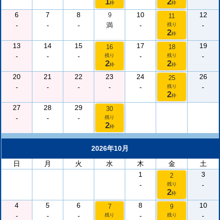
1
2
枠
枠
6
7
8
10
12
9
11
-
-
-
満
-
-
残り
2
枠
13
14
15
17
19
16
18
-
-
-
-
-
残り
残り
2
2
枠
枠
20
21
22
23
24
26
25
-
-
-
-
-
-
残り
2
枠
27
28
29
30
-
-
-
残り
2
枠
2026年10月
日
月
火
水
木
金
土
1
3
2
-
-
残り
2
枠
4
5
6
8
10
7
9
-
-
-
-
-
残り
残り