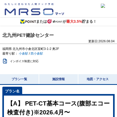
または
が
最大3.5%
貯まる！
北九州PET健診センター
更新日:
2026.08.04
福岡県
北九州市小倉北区室町3-1-2
奥2F
最寄り駅：
小倉駅
/
西小倉駅
インボイス制度に対応
プラン一覧
施設情報
地図・アクセス
【A】 PET-CT基本コース(腹部エコー
検査付き)※2026.4月〜