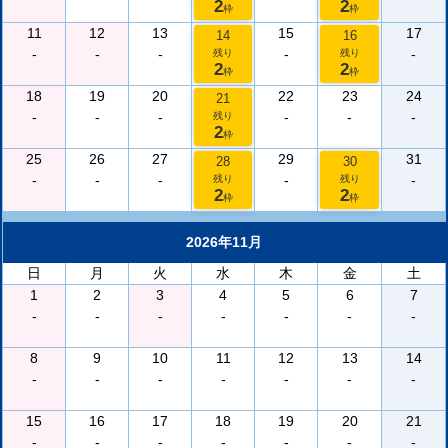
2
2
枠
枠
11
12
13
15
17
14
16
-
-
-
-
-
残り
残り
2
2
枠
枠
18
19
20
22
23
24
21
-
-
-
-
-
-
残り
2
枠
25
26
27
29
31
28
30
-
-
-
-
-
残り
残り
2
2
枠
枠
2026年11月
日
月
火
水
木
金
土
1
2
3
4
5
6
7
-
-
-
-
-
-
-
8
9
10
11
12
13
14
-
-
-
-
-
-
-
15
16
17
18
19
20
21
-
-
-
-
-
-
-