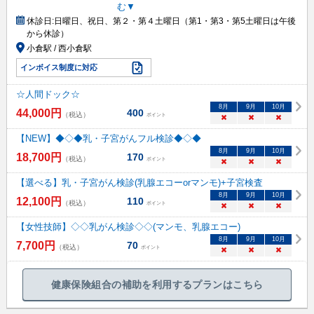
む▼
休診日:
日曜日、祝日、第２・第４土曜日（第1・第3・第5土曜日は午後
から休診）
小倉駅 / 西小倉駅
インボイス制度に対応
☆人間ドック☆
8
月
9
月
10
月
44,000
円
400
（税込）
ポイント
×
×
×
【NEW】◆◇◆乳・子宮がんフル検診◆◇◆
8
月
9
月
10
月
18,700
円
170
（税込）
ポイント
×
×
×
【選べる】乳・子宮がん検診(乳腺エコーorマンモ)+子宮検査
8
月
9
月
10
月
12,100
円
110
（税込）
ポイント
×
×
×
【女性技師】◇◇乳がん検診◇◇(マンモ、乳腺エコー)
8
月
9
月
10
月
7,700
円
70
（税込）
ポイント
×
×
×
健康保険組合の補助を利用するプランはこちら