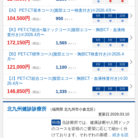
○
×
×
【A】 PET-CT基本コース(腹部エコー検査付き)※2026.4月〜
8
月
9
月
10
月
104,500
円
950
（税込）
ポイント
○
○
○
【K】PET-CT総合+脳ドックコース(腹部エコー・胸部CT・血液検
査付き)※2026.4月〜
8
月
9
月
10
月
172,150
円
1,565
（税込）
ポイント
○
○
○
【B】PET-CT標準コース(腹部エコー・胸部CT検査付き)※2026.4
月〜
8
月
9
月
10
月
121,000
円
1,100
（税込）
ポイント
○
○
○
【J】PET-CT総合コース(腹部エコー・胸部CT・血液検査付き)※20
26.4月〜
8
月
9
月
10
月
146,850
円
1,335
（税込）
ポイント
○
○
○
北九州健診診療所
（福岡県 北九州市小倉北区）
更新日:
2026.03.10
特徴
当診療所では、健康診断や人間ドック
のコースを皆様のご要望に応じて細かく分
けております。それぞれの基礎
...
続きを読