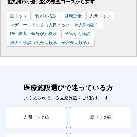
■JR日田彦山線
北九州市小倉北区
の
検査コースから探す
小倉
駅
西小倉
駅
南小倉
駅
脳ドック
乳がん検診
健康診断
人間ドック
■北九州モノレール
レディースドック（人間ドック＋婦人科検診）
小倉
駅
平和通
駅
香春口三萩野
駅
PET検査・全身がん検診
子宮がん検診
婦人科検診（乳がん検診、子宮がん検診）
医療施設選びで迷っている方
よく見られている医療施設をご紹介します。
人間ドック編
脳ドック編