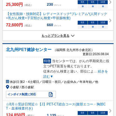
8
月
9
月
10
月
25,300
円
230
（税込）
ポイント
○
○
○
【女性医師・技師対応】レディースドック*プレミアム*(人間ドック
+乳がん検査+子宮頸がん検査+甲状腺検査)
8
月
9
月
10
月
72,600
円
660
（税込）
ポイント
○
○
○
もっとプランを見る
北九州PET健診センター
（福岡県 北九州市小倉北区）
更新日:
2026.08.04
特徴
当センターでは、がんの早期発見に役
立つPET装置を備えております。
従来のがん検査と違い、部位によ
...
続きを
読む▼
休診日:
第2・4土曜日／日曜日・祝日／お盆休み／年末年始／他
小倉駅 / 西小倉駅
インボイス制度に対応
☆8月☆受診日間近☆【J】PET-CT総合コース(腹部エコー・胸部C
T・血液検査付き)
8
月
9
月
10
月
124,850
円
1,135
（税込）
ポイント