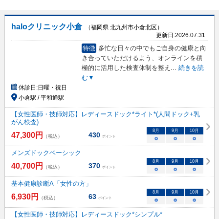
haloクリニック小倉
（福岡県 北九州市小倉北区）
更新日:
2026.07.31
特徴
多忙な日々の中でもご自身の健康と向
き合っていただけるよう、オンラインを積
極的に活用した検査体制を整え
...
続きを読
む▼
休診日:
日曜・祝日
小倉駅 / 平和通駅
【女性医師・技師対応】レディースドック*ライト*(人間ドック+乳
がん検査)
8
月
9
月
10
月
47,300
円
430
（税込）
ポイント
○
○
○
メンズドックベーシック
8
月
9
月
10
月
40,700
円
370
（税込）
ポイント
○
○
○
基本健康診断A「女性の方」
8
月
9
月
10
月
6,930
円
63
（税込）
ポイント
○
○
○
【女性医師・技師対応】レディースドック*シンプル*