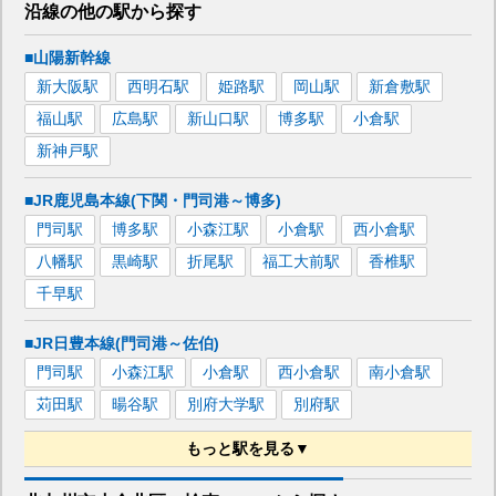
沿線の他の駅から
探す
■山陽新幹線
新大阪
駅
西明石
駅
姫路
駅
岡山
駅
新倉敷
駅
福山
駅
広島
駅
新山口
駅
博多
駅
小倉
駅
新神戸
駅
■JR鹿児島本線(下関・門司港～博多)
門司
駅
博多
駅
小森江
駅
小倉
駅
西小倉
駅
八幡
駅
黒崎
駅
折尾
駅
福工大前
駅
香椎
駅
千早
駅
■JR日豊本線(門司港～佐伯)
門司
駅
小森江
駅
小倉
駅
西小倉
駅
南小倉
駅
苅田
駅
暘谷
駅
別府大学
駅
別府
駅
もっと駅を見る▼