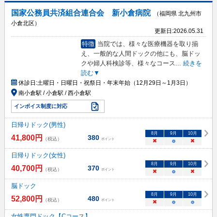
国家公務員共済組合連合会 新小倉病院
（福岡県 北九州市
小倉北区）
更新日:
2026.05.31
特徴
当院では、様々な医療機器を取り揃
え、一般的な人間ドックの他にも、脳ドッ
クや婦人科検診等、様々なコース
...
続きを
読む▼
休診日:
土曜日・日曜日・祝祭日・年末年始（12月29日～1月3日）
南小倉駅 / 小倉駅 / 西小倉駅
インボイス制度に対応
日帰りドック(男性)
8
月
9
月
10
月
41,800
円
380
（税込）
ポイント
×
○
×
日帰りドック(女性)
8
月
9
月
10
月
40,700
円
370
（税込）
ポイント
×
○
×
脳ドック
8
月
9
月
10
月
52,800
円
480
（税込）
ポイント
×
○
○
女性専門ドック【Cコース】