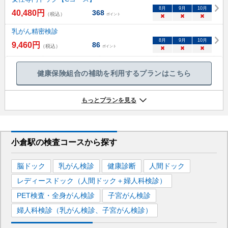
8
月
9
月
10
月
40,480
円
368
（税込）
ポイント
×
×
×
乳がん精密検診
8
月
9
月
10
月
9,460
円
86
（税込）
ポイント
×
×
×
健康保険組合の補助を利用するプランはこちら
もっとプランを見る
小倉駅
の
検査コースから探す
脳ドック
乳がん検診
健康診断
人間ドック
レディースドック（人間ドック＋婦人科検診）
PET検査・全身がん検診
子宮がん検診
婦人科検診（乳がん検診、子宮がん検診）