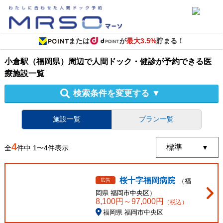
または
が
最大3.5%
貯まる！
小倉駅（福岡県）周辺
で
人間ドック・健診
が予約できる
医
療施設
一覧
検索条件を変更する
▼
施設一覧
プラン一覧
4
全
件中
1
〜
4
件表示
桜十字福岡病院
広告
（
福
岡県
福岡市中央区
）
8,100
円～
97,000
円
（税込）
福岡県 福岡市中央区