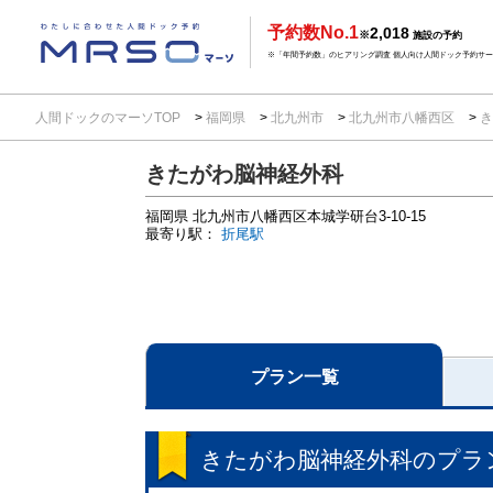
予約数No.1
2,018
※
施設の予約
※「年間予約数」のヒアリング調査 個人向け人間ドック予約サービ
人間ドックのマーソTOP
福岡県
北九州市
北九州市八幡西区
き
きたがわ脳神経外科
福岡県
北九州市八幡西区本城学研台3-10-15
最寄り駅：
折尾駅
プラン一覧
きたがわ脳神経外科
のプラ