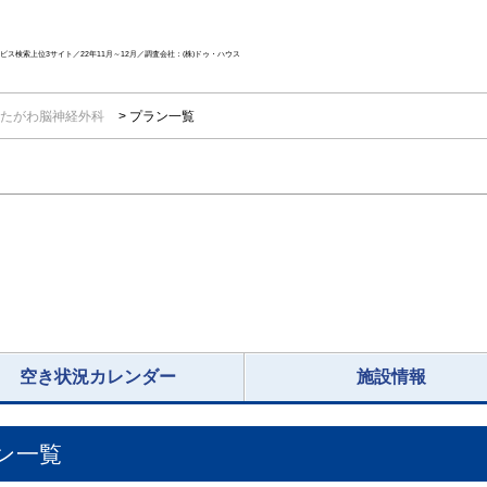
ス検索上位3サイト／22年11月～12月／調査会社：(株)ドゥ・ハウス
たがわ脳神経外科
プラン一覧
空き状況カレンダー
施設情報
ン一覧