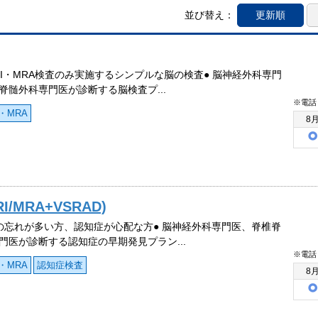
並び替え：
更新順
RI・MRA検査のみ実施するシンプルな脳の検査● 脳神経外科専門
脊髄外科専門医が診断する脳検査プ...
※電話
・MRA
8
MRA+VSRAD)
の忘れが多い方、認知症が心配な方● 脳神経外科専門医、脊椎脊
門医が診断する認知症の早期発見プラン...
※電話
・MRA
認知症検査
8