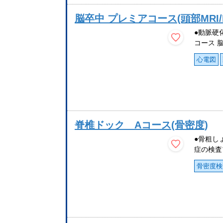
脳卒中 プレミアコース(頭部MRI
●動脈硬
コース 
心電図
脊椎ドック Aコース(骨密度)
●骨粗し
症の検査
骨密度検