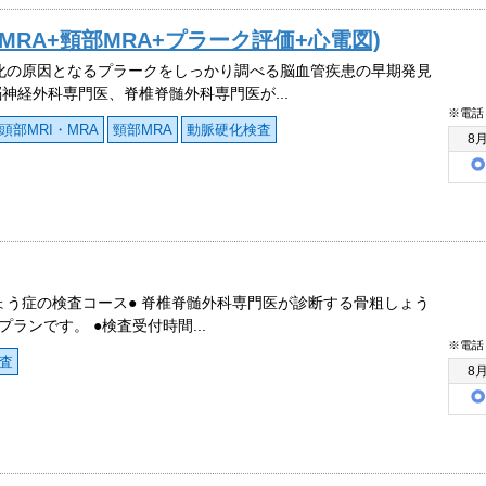
/MRA+頸部MRA+プラーク評価+心電図)
化の原因となるプラークをしっかり調べる脳血管疾患の早期発見
脳神経外科専門医、脊椎脊髄外科専門医が...
※電話
頭部MRI・MRA
頸部MRA
動脈硬化検査
8
ょう症の検査コース● 脊椎脊髄外科専門医が診断する骨粗しょう
プランです。 ●検査受付時間...
※電話
査
8