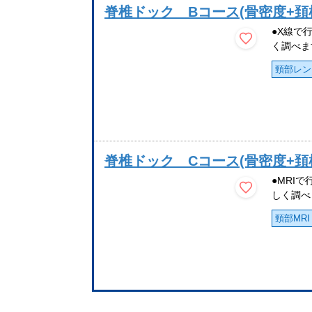
脊椎ドック Bコース(骨密度+頚
●X線で
く調べま
頸部レン
脊椎ドック Cコース(骨密度+頚
●MRI
しく調べ
頸部MRI