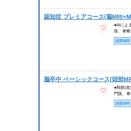
認知症 プレミアコース(脳MRI+M
●AIに
医、脊椎
頭部MRI
脳卒中 ベーシックコース(頭部MRI
●頸部(
門医、脊
頭部MRI