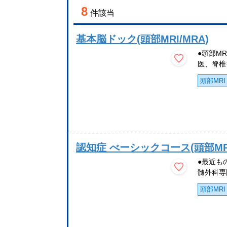
8
件該当
基本脳ドック(頭部MRI/MRA)
●頭部M
医、脊椎
頭部MRI
認知症 べーシックコース(頭部MRI/
●最近も
髄外科専
頭部MRI