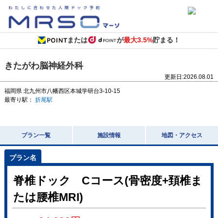
または
が
最大3.5%
貯まる！
きたがわ脳神経外科
更新日:
2026.08.01
福岡県
北九州市八幡西区本城学研台3-10-15
最寄り駅：
折尾駅
プラン一覧
施設情報
地図・アクセス
脊椎ドック Cコース(骨密度+頚椎ま
たは腰椎MRI)