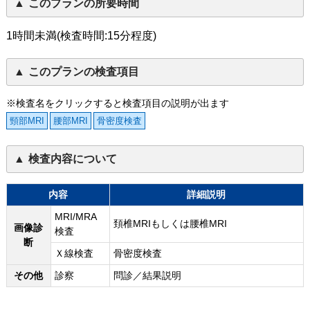
このプランの所要時間
1時間未満(検査時間:15分程度)
このプランの検査項目
※検査名をクリックすると検査項目の説明が出ます
頸部MRI
腰部MRI
骨密度検査
検査内容について
内容
詳細説明
MRI/MRA
頚椎MRIもしくは腰椎MRI
画像診
検査
断
Ｘ線検査
骨密度検査
その他
診察
問診／結果説明