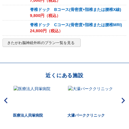
7,000
円（税込）
脊椎ドック Bコース(骨密度+頚椎または腰椎X線)
9,800
円（税込）
脊椎ドック Cコース(骨密度+頚椎または腰椎MRI)
24,800
円（税込）
きたがわ脳神経外科
のプラン一覧を見る
近くにある施設
ニッ
医療法人貝塚病院
大濠パーククリニック
博