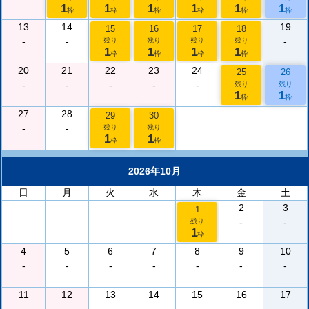
1
1
1
1
1
1
枠
枠
枠
枠
枠
枠
13
14
19
15
16
17
18
-
-
-
残り
残り
残り
残り
1
1
1
1
枠
枠
枠
枠
20
21
22
23
24
25
26
-
-
-
-
-
残り
残り
1
1
枠
枠
27
28
29
30
-
-
残り
残り
1
1
枠
枠
2026年10月
日
月
火
水
木
金
土
2
3
1
-
-
残り
1
枠
4
5
6
7
8
9
10
-
-
-
-
-
-
-
11
12
13
14
15
16
17