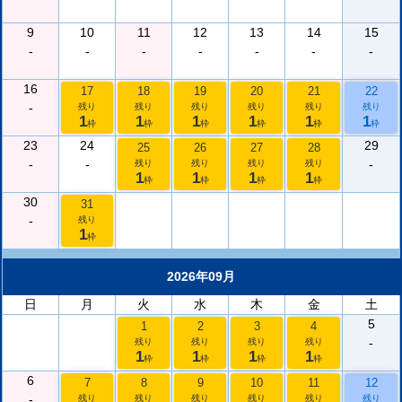
9
10
11
12
13
14
15
-
-
-
-
-
-
-
16
17
18
19
20
21
22
-
残り
残り
残り
残り
残り
残り
1
1
1
1
1
1
枠
枠
枠
枠
枠
枠
23
24
29
25
26
27
28
-
-
-
残り
残り
残り
残り
1
1
1
1
枠
枠
枠
枠
30
31
-
残り
1
枠
2026年09月
日
月
火
水
木
金
土
5
1
2
3
4
-
残り
残り
残り
残り
1
1
1
1
枠
枠
枠
枠
6
7
8
9
10
11
12
-
残り
残り
残り
残り
残り
残り