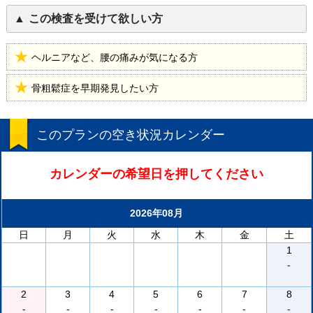
この検査を受けて欲しい方
ヘルニアなど、腰の痛みが気になる方
骨粗鬆症を早期発見したい方
このプランの空き状況カレンダー
カレンダーの希望日を押してください
2026年08月
日
月
火
水
木
金
土
1
-
2
3
4
5
6
7
8
-
-
-
-
-
-
-