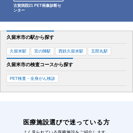
古賀病院21 PET画像診断セ
ンター
久留米市
の駅から
探す
久留米
駅
宮の陣
駅
西鉄久留米
駅
五郎丸
駅
久留米市
の
検査コースから探す
PET検査・全身がん検診
医療施設選びで迷っている方
よく見られている医療施設をご紹介します。