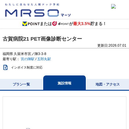
または
が
最大3.5%
貯まる！
古賀病院21 PET画像診断センター
更新日:
2026.07.01
福岡県
久留米市宮ノ陣3-3-8
最寄り駅：
宮の陣駅
/
五郎丸駅
インボイス制度に対応
施設情報
プラン一覧
地図・アクセス