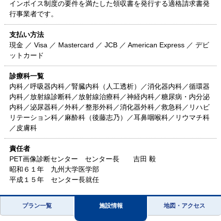
インボイス制度の要件を満たした領収書を発行する適格請求書発
行事業者です。
支払い方法
現金 ／ Visa ／ Mastercard ／ JCB ／ American Express ／ デビ
ットカード
診療科一覧
内科／呼吸器内科／腎臓内科（人工透析）／消化器内科／循環器
内科／放射線診断科／放射線治療科／神経内科／糖尿病・内分泌
内科／泌尿器科／外科／整形外科／消化器外科／救急科／リハビ
リテーション科／麻酔科（後藤志乃）／耳鼻咽喉科／リウマチ科
／皮膚科
責任者
PET画像診断センター センター長 吉田 毅
昭和６１年 九州大学医学部
平成１５年 センター長就任
プラン一覧
施設情報
地図・アクセス