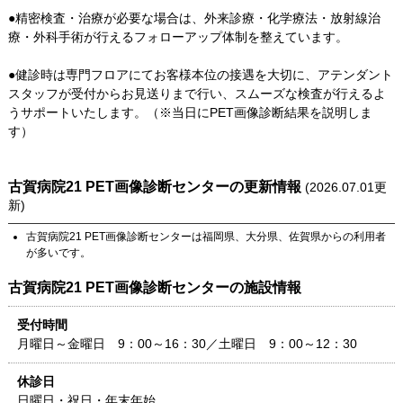
●精密検査・治療が必要な場合は、外来診療・化学療法・放射線治
療・外科手術が行えるフォローアップ体制を整えています。
●健診時は専門フロアにてお客様本位の接遇を大切に、アテンダント
スタッフが受付からお見送りまで行い、スムーズな検査が行えるよ
うサポートいたします。（※当日にPET画像診断結果を説明しま
す）
古賀病院21 PET画像診断センター
の更新情報
(
2026.07.01
更
新)
古賀病院21 PET画像診断センター
は
福岡県
、
大分県
、
佐賀県
からの利用者
が多いです。
古賀病院21 PET画像診断センター
の施設情報
受付時間
月曜日～金曜日 9：00～16：30／土曜日 9：00～12：30
休診日
日曜日・祝日・年末年始