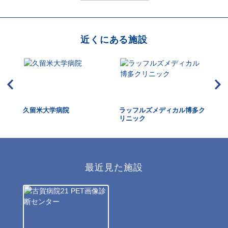
近くにある施設
久留米大学病院
ラッフルズメディカル博多ク
た
リニック
最近見た施設