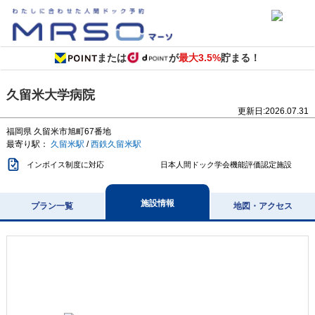
または
が
最大3.5%
貯まる！
久留米大学病院
更新日:
2026.07.31
福岡県
久留米市旭町67番地
最寄り駅：
久留米駅
/
西鉄久留米駅
インボイス制度に対応
日本人間ドック学会機能評価認定施設
施設情報
プラン一覧
地図・アクセス