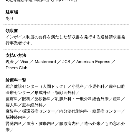
駐車場
あり
領収書
インボイス制度の要件を満たした領収書を発行する適格請求書発
行事業者です。
支払い方法
現金 ／ Visa ／ Mastercard ／ JCB ／ American Express ／
Diners Club
診療科一覧
総合健診センター（人間ドック）／小児科／小児外科／歯科口腔
医療センター／形成外科・顎顔面外科／
皮膚科／眼科／泌尿器科／乳腺外科・一般外科総合外来／産科／
婦人科／脳神経外科／
麻酔科／循環器病センター／内分泌代謝内科・糖尿病センター／
脳神経内科／
腎臓内科／血液・腫瘍内科／膠原病内科／遺伝外来／もの忘れ外
来／