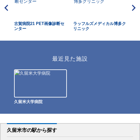
古賀病院21 PET画像診断セ
ラッフルズメディカル博多ク
た
ンター
リニック
最近見た施設
久留米大学病院
久留米市
の駅から
探す