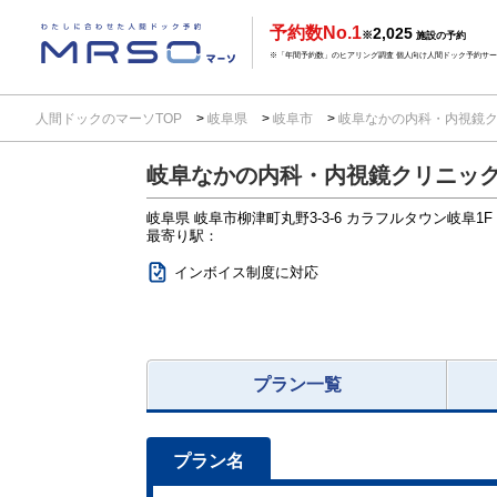
予約数No.1
2,025
※
施設の予約
※「年間予約数」のヒアリング調査 個人向け人間ドック予約サービ
人間ドックのマーソTOP
岐阜県
岐阜市
岐阜なかの内科・内視鏡
岐阜なかの内科・内視鏡クリニッ
岐阜県
岐阜市柳津町丸野3-3-6
カラフルタウン岐阜1F
最寄り駅：
インボイス制度に対応
プラン一覧