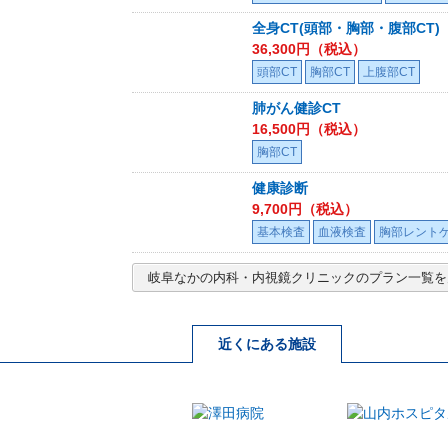
全身CT(頭部・胸部・腹部CT)
36,300
円（税込）
頭部CT
胸部CT
上腹部CT
肺がん健診CT
16,500
円（税込）
胸部CT
健康診断
9,700
円（税込）
基本検査
血液検査
胸部レント
岐阜なかの内科・内視鏡クリニック
のプラン一覧を
近くにある施設