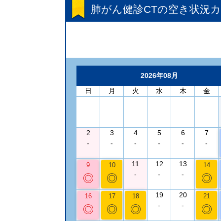
肺がん健診CT
の空き状況
2026年08月
日
月
火
水
木
金
2
3
4
5
6
7
-
-
-
-
-
-
11
12
13
9
10
14
-
-
-
◎
◎
◎
19
20
16
17
18
21
-
-
◎
◎
◎
◎