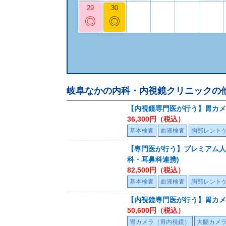
29
30
◎
◎
岐阜なかの内科・内視鏡クリニック
の
【内視鏡専門医が行う】胃カメ
36,300
円（税込）
基本検査
血液検査
胸部レント
【専門医が行う】プレミアム人間
科・耳鼻科連携)
82,500
円（税込）
基本検査
血液検査
胸部レント
【内視鏡専門医が行う】胃カメ
50,600
円（税込）
胃カメラ（胃内視鏡）
大腸カメ