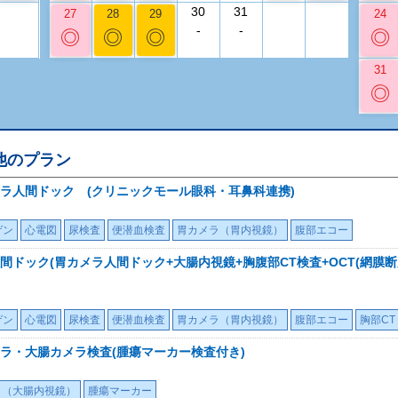
30
31
27
28
29
24
-
-
◎
◎
◎
◎
31
◎
他のプラン
ラ人間ドック (クリニックモール眼科・耳鼻科連携)
ゲン
心電図
尿検査
便潜血検査
胃カメラ（胃内視鏡）
腹部エコー
ドック(胃カメラ人間ドック+大腸内視鏡+胸腹部CT検査+OCT(網膜断
ゲン
心電図
尿検査
便潜血検査
胃カメラ（胃内視鏡）
腹部エコー
胸部CT
ラ・大腸カメラ検査(腫瘍マーカー検査付き)
ラ（大腸内視鏡）
腫瘍マーカー