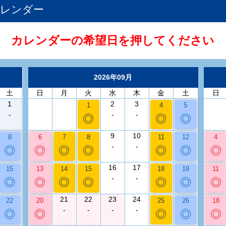
カレンダー
カレンダーの希望日を押してください
2026年09月
土
日
月
火
水
木
金
土
日
1
2
3
1
4
5
-
-
-
◎
◎
◎
9
10
8
6
7
8
11
12
4
-
-
◎
◎
◎
◎
◎
◎
◎
16
17
15
13
14
15
18
19
11
-
-
◎
◎
◎
◎
◎
◎
◎
21
22
23
24
22
20
25
26
18
-
-
-
-
◎
◎
◎
◎
◎