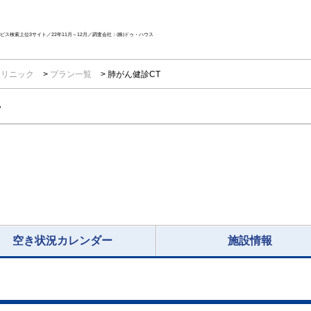
ス検索上位3サイト／22年11月～12月／調査会社：(株)ドゥ・ハウス
クリニック
プラン一覧
肺がん健診CT
ク
空き状況カレンダー
施設情報