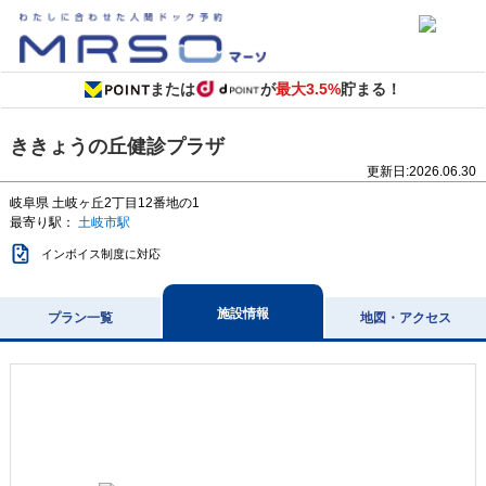
または
が
最大3.5%
貯まる！
ききょうの丘健診プラザ
更新日:
2026.06.30
岐阜県
土岐ヶ丘2丁目12番地の1
最寄り駅：
土岐市駅
インボイス制度に対応
施設情報
プラン一覧
地図・アクセス