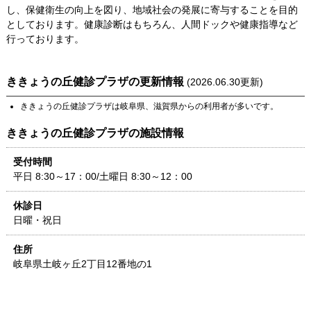
し、保健衛生の向上を図り、地域社会の発展に寄与することを目的
としております。健康診断はもちろん、人間ドックや健康指導など
行っております。
ききょうの丘健診プラザ
の更新情報
(
2026.06.30
更新)
ききょうの丘健診プラザ
は
岐阜県
、
滋賀県
からの利用者が多いです。
ききょうの丘健診プラザ
の施設情報
受付時間
平日 8:30～17：00/土曜日 8:30～12：00
休診日
日曜・祝日
住所
岐阜県
土岐ヶ丘2丁目12番地の1