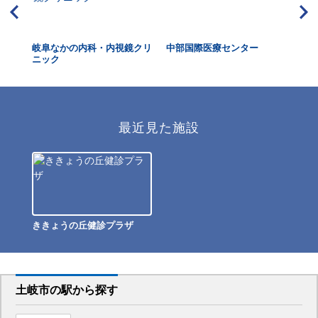
岐阜なかの内科・内視鏡クリ
中部国際医療センター
や
ニック
最近見た施設
ききょうの丘健診プラザ
土岐市
の駅から
探す