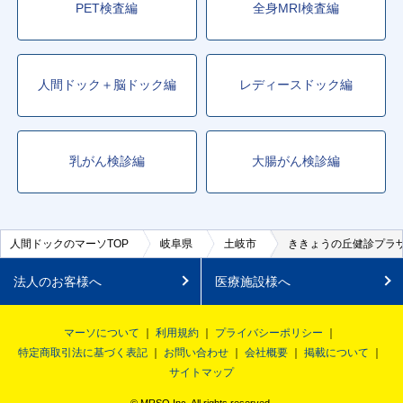
PET検査編
全身MRI検査編
人間ドック＋脳ドック編
レディースドック編
乳がん検診編
大腸がん検診編
人間ドックのマーソTOP
岐阜県
土岐市
ききょうの丘健診プラ
法人のお客様へ
医療施設様へ
マーソについて
利用規約
プライバシーポリシー
特定商取引法に基づく表記
お問い合わせ
会社概要
掲載について
サイトマップ
© MRSO Inc. All rights reserved.