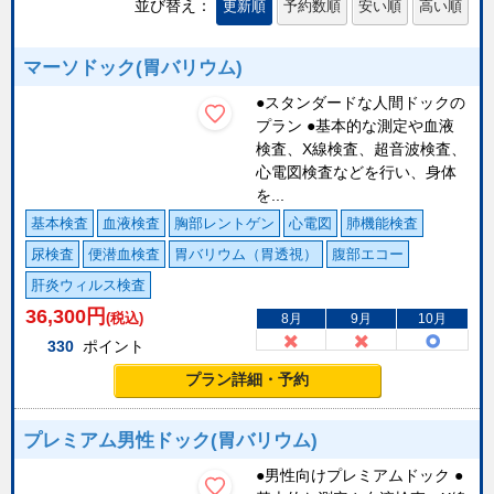
並び替え：
更新順
予約数順
安い順
高い順
マーソドック(胃バリウム)
●スタンダードな人間ドックの
プラン ●基本的な測定や血液
検査、X線検査、超音波検査、
心電図検査などを行い、身体
を...
基本検査
血液検査
胸部レントゲン
心電図
肺機能検査
尿検査
便潜血検査
胃バリウム（胃透視）
腹部エコー
肝炎ウィルス検査
36,300
円
(税込)
8月
9月
10月
330
ポイント
プラン詳細・予約
プレミアム男性ドック(胃バリウム)
●男性向けプレミアムドック ●