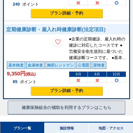
240
ポイント
プラン詳細・予約
定期健康診断・雇入れ時健康診断(法定項目)
●企業の定期健診、雇入れ時の
健診に対応したコースです ●
労働安全衛生規則に基づいた
健康診断コースです。 ●基本...
基本検査
血液検査
胸部レントゲン
心電図
尿検査
9,350
円
(税込)
8月
9月
10月
85
ポイント
プラン詳細・予約
健康保険組合の補助を利用するプランはこちら
プラン一覧
施設情報
地図・アクセス