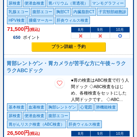
尿検査
便潜血検査
胃バリウム（胃透視）
マンモグラフィー
乳腺エコー
腹部エコー
胸部CT
内臓脂肪CT
子宮頸部細胞診
HPV検査
腫瘍マーカー
肝炎ウィルス検査
71,500
円
(税込)
8月
9月
10月
650
ポイント
プラン詳細・予約
胃部レントゲン・胃カメラが苦手な方に午後～ラク
ラクABCドック
●胃の検査はABC検査で行う人
間ドック ◇ABC検査をはじ
め、各種検査をセットにした
人間ドックです。 ◇ABC...
基本検査
血液検査
胸部レントゲン
心電図
肺機能検査
尿検査
便潜血検査
腹部エコー
胃がんリスク検査（ABC検査）
肝炎ウィルス検査
26,500
円
(税込)
8月
9月
10月