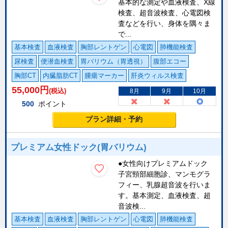
基本的な測定や血液検査、X線
検査、超音波検査、心電図検
査などを行い、身体を隅々ま
で...
基本検査
血液検査
胸部レントゲン
心電図
肺機能検査
尿検査
便潜血検査
胃バリウム（胃透視）
腹部エコー
胸部CT
内臓脂肪CT
腫瘍マーカー
肝炎ウィルス検査
55,000
円
(税込)
8月
9月
10月
500
ポイント
プラン詳細・予約
プレミアム女性ドック(胃バリウム)
●女性向けプレミアムドック
子宮頸部細胞診、マンモグラ
フィー、乳腺超音波を行いま
す。基本測定、血液検査、超
音波検...
基本検査
血液検査
胸部レントゲン
心電図
肺機能検査