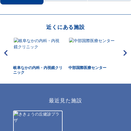
近くにある施設
岐阜なかの内科・内視鏡クリ
中部国際医療センター
や
ニック
最近見た施設