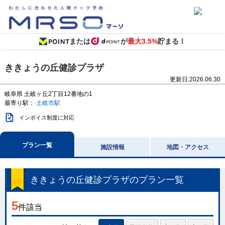
または
が
最大3.5%
貯まる！
ききょうの丘健診プラザ
更新日:
2026.06.30
岐阜県
土岐ヶ丘2丁目12番地の1
最寄り駅：
土岐市駅
インボイス制度に対応
プラン一覧
施設情報
地図・アクセス
ききょうの丘健診プラザ
のプラン一覧
5
件該当