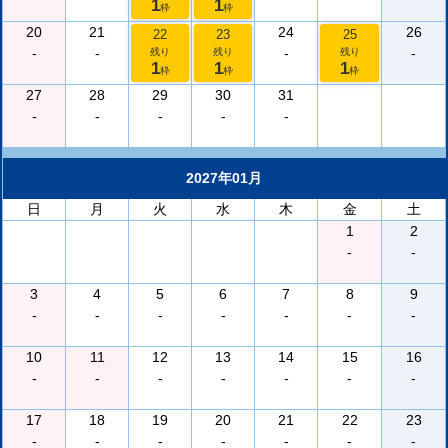
1
1
枠
枠
20
21
24
26
22
23
25
-
-
-
-
残り
残り
残り
1
1
1
枠
枠
枠
27
28
29
30
31
-
-
-
-
-
2027年01月
日
月
火
水
木
金
土
1
2
-
-
3
4
5
6
7
8
9
-
-
-
-
-
-
-
10
11
12
13
14
15
16
-
-
-
-
-
-
-
17
18
19
20
21
22
23
-
-
-
-
-
-
-