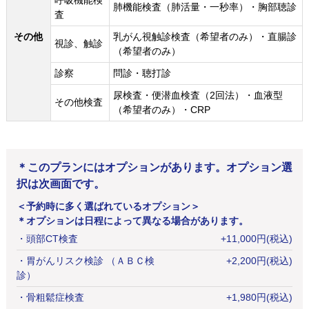
呼吸機能検
肺機能検査（肺活量・一秒率）・胸部聴診
査
その他
乳がん視触診検査（希望者のみ）・直腸診
視診、触診
（希望者のみ）
診察
問診・聴打診
尿検査・便潜血検査（2回法）・血液型
その他検査
（希望者のみ）・CRP
＊このプランにはオプションがあります。オプション選
択は次画面です。
＜予約時に多く選ばれているオプション＞
＊オプションは日程によって異なる場合があります。
・
頭部CT検査
+
11,000
円
(税込)
・
胃がんリスク検診 （ＡＢＣ検
+
2,200
円
(税込)
診）
・
骨粗鬆症検査
+
1,980
円
(税込)