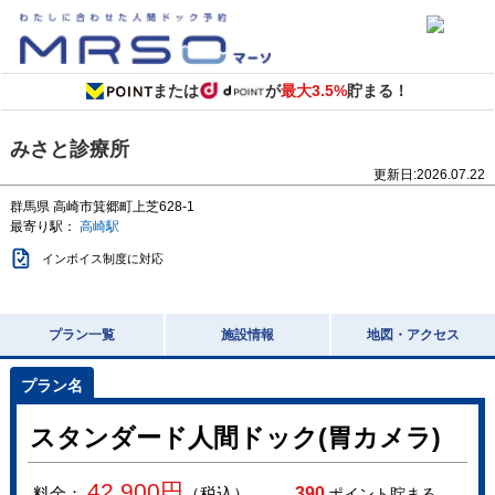
または
が
最大3.5%
貯まる！
みさと診療所
更新日:
2026.07.22
群馬県
高崎市箕郷町上芝628-1
最寄り駅：
高崎駅
インボイス制度に対応
プラン一覧
施設情報
地図・アクセス
スタンダード人間ドック(胃カメラ)
42,900
円
料金：
（税込）
390
ポイント貯まる