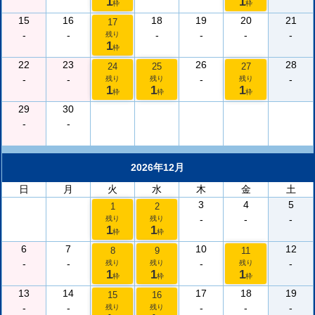
1
1
枠
枠
15
16
18
19
20
21
17
-
-
-
-
-
-
残り
1
枠
22
23
26
28
24
25
27
-
-
-
-
残り
残り
残り
1
1
1
枠
枠
枠
29
30
-
-
2026年12月
日
月
火
水
木
金
土
3
4
5
1
2
-
-
-
残り
残り
1
1
枠
枠
6
7
10
12
8
9
11
-
-
-
-
残り
残り
残り
1
1
1
枠
枠
枠
13
14
17
18
19
15
16
-
-
-
-
-
残り
残り