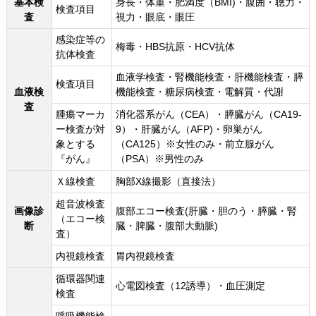
基本検
身長・体重・肥満度（BMI)・腹囲・聴力・
検査項目
査
視力・眼底・眼圧
感染症等の
梅毒・HBS抗原・HCV抗体
抗体検査
血液学検査・腎機能検査・肝機能検査・膵
検査項目
血液検
機能検査・糖尿病検査・電解質・代謝
査
腫瘍マーカ
消化器系がん（CEA）・膵臓がん（CA19-
ー検査が対
9）・肝臓がん（AFP)・卵巣がん
象とする
（CA125）※女性のみ・前立腺がん
『がん』
（PSA）※男性のみ
Ｘ線検査
胸部X線撮影（直接法）
超音波検査
画像診
腹部エコー検査(肝臓・胆のう・膵臓・腎
（エコー検
断
臓・脾臓・腹部大動脈)
査）
内視鏡検査
胃内視鏡検査
循環器関連
心電図検査（12誘導）・血圧測定
検査