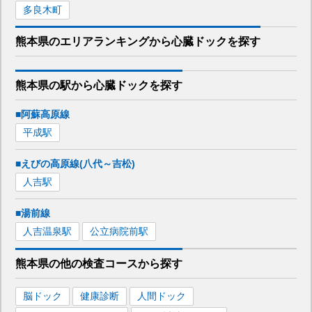
多良木町
熊本県
のエリア
ランキング
から
心臓ドック
を探す
熊本県
の駅から
心臓ドックを
探す
■阿蘇高原線
平成
駅
■えびの高原線(八代～吉松)
人吉
駅
■湯前線
人吉温泉
駅
公立病院前
駅
熊本県
の
他の
検査コースから探す
脳ドック
健康診断
人間ドック