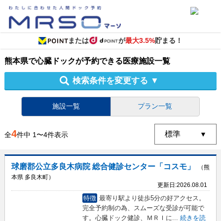
または
が
最大3.5%
貯まる！
熊本県
で
心臓ドック
が予約できる
医療施設
一覧
検索条件を変更する
▼
施設一覧
プラン一覧
4
全
件中
1
〜
4
件表示
球磨郡公立多良木病院 総合健診センター「コスモ」
（熊
本県 多良木町）
更新日:
2026.08.01
特徴
最寄り駅より徒歩5分の好アクセス。
完全予約制の為、スムーズな受診が可能で
す。心臓ドック健診、ＭＲＩに
...
続きを読