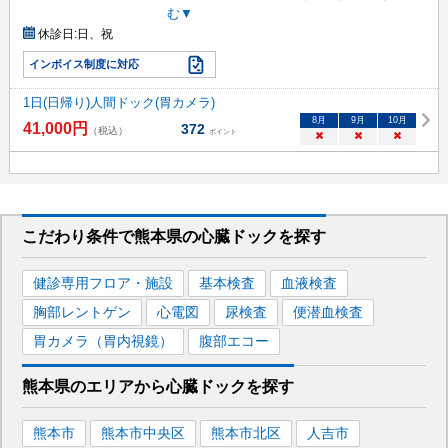
む▼
休診日:
日、祝
インボイス制度に対応
1日(日帰り)人間ドック(胃カメラ)
8
月
9
月
10
月
41,000
円
372
（税込）
ポイント
×
×
×
こだわり条件で
熊本県
の心臓ドックを
探す
健診専用フロア・施設
基本検査
血液検査
胸部レントゲン
心電図
尿検査
便潜血検査
胃カメラ（胃内視鏡）
腹部エコー
熊本県
のエリアから
心臓ドックを
探す
熊本市
熊本市中央区
熊本市北区
人吉市