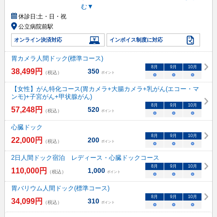
む▼
休診日:
土・日・祝
公立病院前駅
オンライン決済対応
インボイス制度に対応
胃カメラ人間ドック(標準コース)
8
月
9
月
10
月
38,499
円
350
（税込）
ポイント
○
○
○
【女性】がん特化コース(胃カメラ+大腸カメラ+乳がん(エコー・マ
ンモ)+子宮がん+甲状腺がん)
8
月
9
月
10
月
57,248
円
520
（税込）
ポイント
○
○
○
心臓ドック
8
月
9
月
10
月
22,000
円
200
（税込）
ポイント
○
○
○
2日人間ドック宿泊 レディース・心臓ドックコース
8
月
9
月
10
月
110,000
円
1,000
（税込）
ポイント
○
○
○
胃バリウム人間ドック(標準コース)
8
月
9
月
10
月
34,099
円
310
（税込）
ポイント
○
○
○