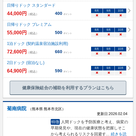
日帰りドック スタンダード
8
月
9
月
10
月
44,000
円
400
（税込）
ポイント
×
×
×
日帰りドック プレミアム
8
月
9
月
10
月
55,000
円
500
（税込）
ポイント
×
×
×
1泊ドック (契約温泉宿泊施設利用)
8
月
9
月
10
月
72,600
円
660
（税込）
ポイント
×
×
×
2日ドック (宿泊なし)
8
月
9
月
10
月
64,900
円
590
（税込）
ポイント
×
×
×
健康保険組合の補助を利用するプランはこちら
菊南病院
（熊本県 熊本市北区）
更新日:
2026.02.04
特徴
人間ドックを予防医療と考え、病変の
早期発見や、現在の健康状態を把握しそこ
から考えられるリスクを回避す
...
続きを読