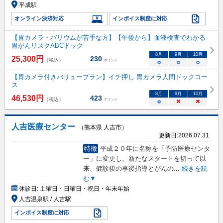
平成駅
オンライン決済対応
インボイス制度に対応
【胃カメラ・バリウムが苦手な方】【午後から】血液検査でわかる
胃がんリスクABCドック
8
月
9
月
10
月
25,300
円
230
（税込）
ポイント
○
○
○
【胃カメラ付きバリュープラン】イチ押し 胃カメラ人間ドックコー
ス
8
月
9
月
10
月
46,530
円
423
（税込）
ポイント
○
×
×
人吉医療センター
（熊本県 人吉市）
更新日:
2026.07.31
特徴
平成２０年に名称を「予防医療センタ
ー」に変更し、新たなスタートを切って以
来、健診後の事後指導とがんの
...
続きを読
む▼
休診日:
土曜日・日曜日・祝日・年末年始
人吉温泉駅 / 人吉駅
インボイス制度に対応