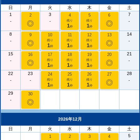
日
月
火
水
木
金
土
1
3
7
2
4
5
6
-
-
-
残り
残り
◎
◎
1
1
枠
枠
8
14
9
10
11
12
13
-
-
残り
残り
残り
◎
◎
1
1
1
枠
枠
枠
15
21
16
17
18
19
20
-
-
残り
残り
残り
◎
◎
1
1
1
枠
枠
枠
22
23
28
24
25
26
27
-
-
-
残り
残り
残り
◎
1
1
1
枠
枠
枠
29
30
-
◎
2026年12月
日
月
火
水
木
金
土
5
1
2
3
4