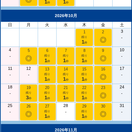
1
1
枠
枠
2026年10月
日
月
火
水
木
金
土
3
1
2
-
残り
◎
1
枠
4
10
5
6
7
8
9
-
-
残り
残り
残り
◎
◎
1
1
1
枠
枠
枠
11
12
17
13
14
15
16
-
-
-
残り
残り
残り
◎
1
1
1
枠
枠
枠
18
24
19
20
21
22
23
-
-
残り
残り
残り
残り
◎
3
1
1
1
枠
枠
枠
枠
25
28
31
26
27
29
30
-
-
-
残り
残り
◎
◎
1
1
枠
枠
2026年11月