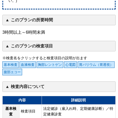
い。)
このプランの所要時間
3時間以上～6時間未満
このプランの検査項目
※検査名をクリックすると検査項目の説明が出ます
基本検査
血液検査
胸部レントゲン
心電図
胃バリウム（胃透視）
腹部エコー
検査内容について
内容
詳細説明
基本検
法定健診（雇入れ時、定期健康診断）／特
検査項目
査
定健康診査