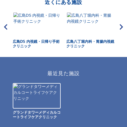
近くにある施設
診セ
広島DS 内視鏡・日帰り手術
広島八丁堀内科・胃腸内視鏡
広
クリニック
クリニック
リ
最近見た施設
グランドタワーメディカルコ
ートライフケアクリニック