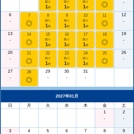
-
残り
残り
残り
◎
1
1
1
枠
枠
枠
6
12
7
8
9
10
11
-
-
残り
残り
残り
◎
◎
1
1
1
枠
枠
枠
13
19
14
15
16
17
18
-
-
残り
残り
残り
◎
◎
1
1
1
枠
枠
枠
20
26
21
22
23
24
25
-
-
残り
残り
残り
◎
◎
1
1
1
枠
枠
枠
27
29
30
31
28
-
-
-
-
◎
2027年01月
日
月
火
水
木
金
土
1
2
-
-
3
4
5
6
7
8
9