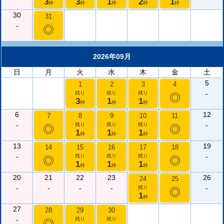
3
3
1
2
1
枠
枠
枠
枠
枠
30
31
-
◎
2026年09月
日
月
火
水
木
金
土
5
1
2
3
4
-
残り
残り
残り
◎
3
1
1
枠
枠
枠
6
12
7
8
9
10
11
-
-
残り
残り
残り
◎
◎
1
1
1
枠
枠
枠
13
19
14
15
16
17
18
-
-
残り
残り
残り
◎
◎
1
1
1
枠
枠
枠
20
21
22
23
26
24
25
-
-
-
-
-
残り
◎
1
枠
27
28
29
30
-
残り
残り
◎