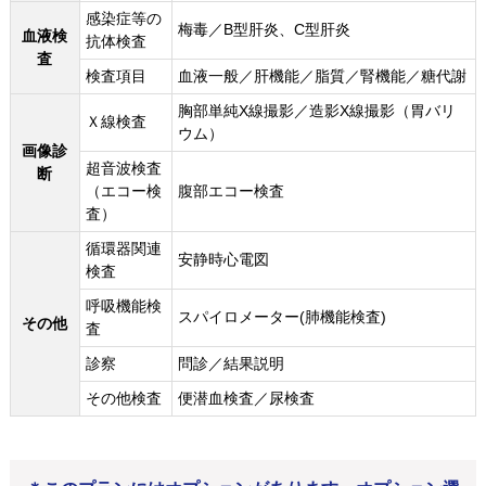
感染症等の
梅毒／B型肝炎、C型肝炎
血液検
抗体検査
査
検査項目
血液一般／肝機能／脂質／腎機能／糖代謝
胸部単純X線撮影／造影X線撮影（胃バリ
Ｘ線検査
ウム）
画像診
超音波検査
断
（エコー検
腹部エコー検査
査）
循環器関連
安静時心電図
検査
呼吸機能検
スパイロメーター(肺機能検査)
その他
査
診察
問診／結果説明
その他検査
便潜血検査／尿検査