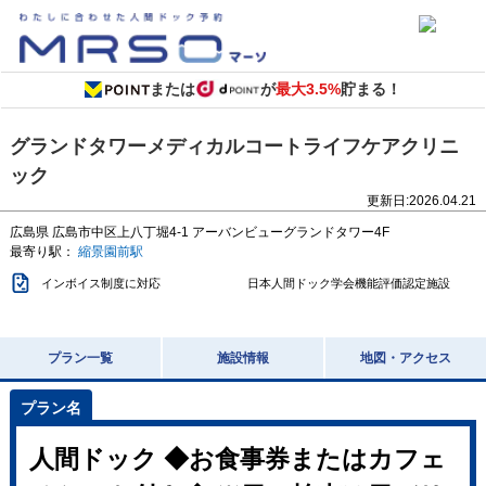
または
が
最大3.5%
貯まる！
グランドタワーメディカルコートライフケアクリニ
ック
更新日:
2026.04.21
広島県
広島市中区上八丁堀4-1
アーバンビューグランドタワー4F
最寄り駅：
縮景園前駅
インボイス制度に対応
日本人間ドック学会機能評価認定施設
プラン一覧
施設情報
地図・アクセス
人間ドック ◆お食事券またはカフェ