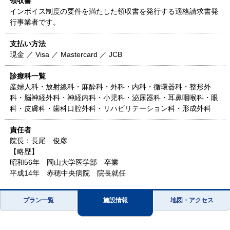
領収書
インボイス制度の要件を満たした領収書を発行する適格請求書発
行事業者です。
支払い方法
現金 ／ Visa ／ Mastercard ／ JCB
診療科一覧
産婦人科・放射線科・麻酔科・外科・内科・循環器科・整形外
科・脳神経外科・神経内科・小児科・泌尿器科・耳鼻咽喉科・眼
科・皮膚科・歯科口腔外科・リハビリテーション科・形成外科
責任者
院長：長尾 俊彦
【略歴】
昭和56年 岡山大学医学部 卒業
平成14年 赤穂中央病院 院長就任
プラン一覧
施設情報
地図・アクセス