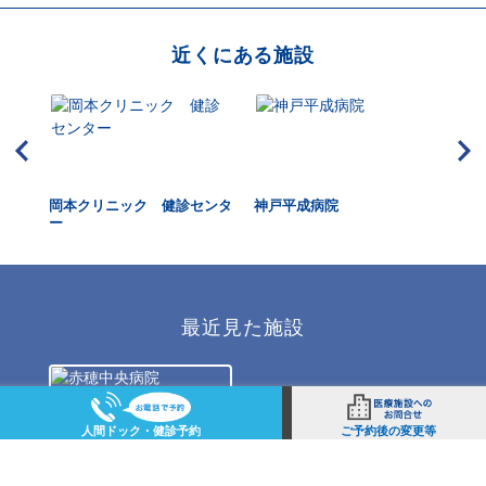
近くにある施設
ック
岡本クリニック 健診センタ
神戸平成病院
尼
ー
最近見た施設
人間ドック・健診予約
ご予約後の変更等
赤穂中央病院