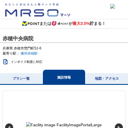
または
が
最大3.5%
貯まる！
赤穂中央病院
兵庫県
赤穂市惣門町52-6
最寄り駅：
播州赤穂駅
インボイス制度に対応
施設情報
プラン一覧
地図・アクセス
◀
▶