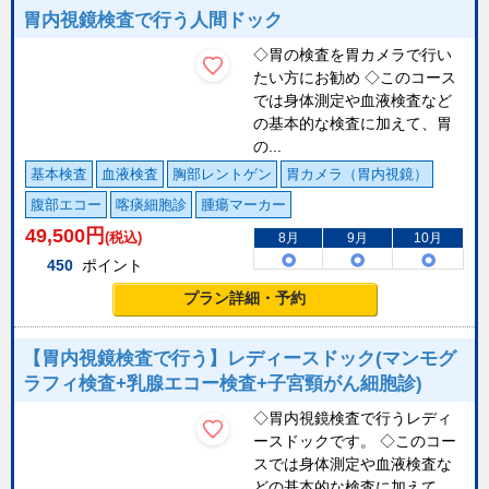
胃内視鏡検査で行う人間ドック
◇胃の検査を胃カメラで行い
たい方にお勧め ◇このコース
では身体測定や血液検査など
の基本的な検査に加えて、胃
の...
基本検査
血液検査
胸部レントゲン
胃カメラ（胃内視鏡）
腹部エコー
喀痰細胞診
腫瘍マーカー
49,500
円
(税込)
8月
9月
10月
450
ポイント
プラン詳細・予約
【胃内視鏡検査で行う】レディースドック(マンモグ
ラフィ検査+乳腺エコー検査+子宮頸がん細胞診)
◇胃内視鏡検査で行うレディ
ースドックです。 ◇このコー
スでは身体測定や血液検査な
どの基本的な検査に加えて、