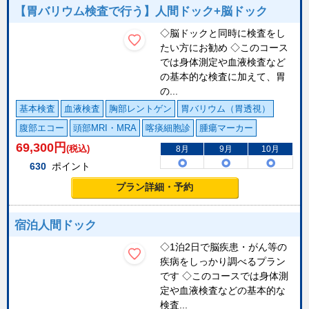
【胃バリウム検査で行う】人間ドック+脳ドック
◇脳ドックと同時に検査をし
たい方にお勧め ◇このコース
では身体測定や血液検査など
の基本的な検査に加えて、胃
の...
基本検査
血液検査
胸部レントゲン
胃バリウム（胃透視）
腹部エコー
頭部MRI・MRA
喀痰細胞診
腫瘍マーカー
69,300
円
(税込)
8月
9月
10月
630
ポイント
プラン詳細・予約
宿泊人間ドック
◇1泊2日で脳疾患・がん等の
疾病をしっかり調べるプラン
です ◇このコースでは身体測
定や血液検査などの基本的な
検査...