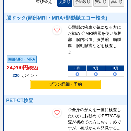
並び替え：
更新順
予約数順
安い順
高い順
脳ドック(頭部MRI・MRA+頸動脈エコー検査)
◇頭部の疾患が気になる方に
お勧め ◇MRI機器を使い脳梗
塞、脳内出血、脳萎縮、脳腫
瘍、脳動脈瘤などを検査し
ま...
頭部MRI・MRA
24,200
円
(税込)
8月
9月
10月
220
ポイント
プラン詳細・予約
PET-CT検査
◇全身のがんを一度に検査し
たい方にお勧め ◇PET/CT検
査が初めての方におすすめで
すが、初期がんを発見する...