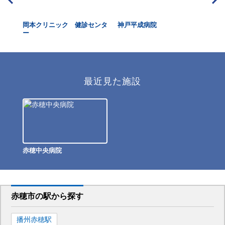
ニッ
岡本クリニック 健診センタ
神戸平成病院
尼
ー
最近見た施設
赤穂中央病院
赤穂市
の駅から
探す
播州赤穂
駅