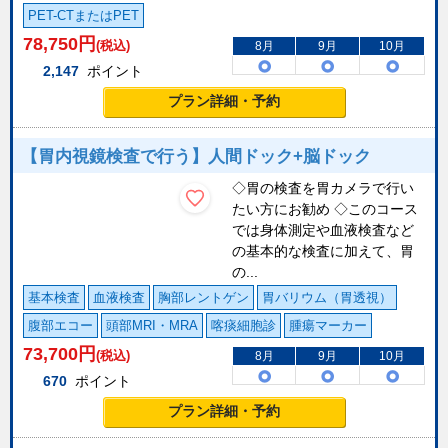
PET-CTまたはPET
78,750
円
(税込)
8月
9月
10月
2,147
ポイント
プラン詳細・予約
【胃内視鏡検査で行う】人間ドック+脳ドック
◇胃の検査を胃カメラで行い
たい方にお勧め ◇このコース
では身体測定や血液検査など
の基本的な検査に加えて、胃
の...
基本検査
血液検査
胸部レントゲン
胃バリウム（胃透視）
腹部エコー
頭部MRI・MRA
喀痰細胞診
腫瘍マーカー
73,700
円
(税込)
8月
9月
10月
670
ポイント
プラン詳細・予約