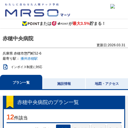
または
が
最大3.5%
貯まる！
赤穂中央病院
更新日:
2026.03.31
兵庫県
赤穂市惣門町52-6
最寄り駅：
播州赤穂駅
インボイス制度に対応
プラン一覧
施設情報
地図・アクセス
赤穂中央病院
のプラン一覧
12
件該当