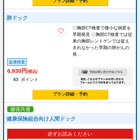
プラン詳細・予約
肺ドック
◇胸部CT検査で微小な病変を
早期発見 ◇胸部CT検査では従
来の胸部レントゲンでは捉え
きれなかった早期の肺がんの
発...
血液検査
6,930
円
(税込)
63
ポイント
プラン詳細・予約
健保共通
健康保険組合向け人間ドック
必ずお読みください