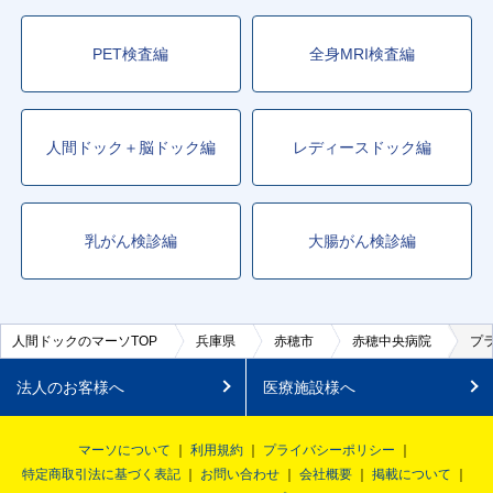
PET検査編
全身MRI検査編
人間ドック＋脳ドック編
レディースドック編
乳がん検診編
大腸がん検診編
人間ドックのマーソTOP
兵庫県
赤穂市
赤穂中央病院
プ
法人のお客様へ
医療施設様へ
マーソについて
利用規約
プライバシーポリシー
特定商取引法に基づく表記
お問い合わせ
会社概要
掲載について