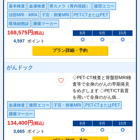
基本検査
血液検査
胃カメラ（胃内視鏡）
腹部エコー
頭部MRI・MRA
子宮・卵巣MRI
PET-CTまたはPET
喀痰細胞診
腫瘍マーカー
168,575
円
(税込)
8月
9月
10月
4,597
ポイント
プラン詳細・予約
がんドック
◇PET-CT検査と骨盤部MRI検
査等で全身のがんの早期発見
をめざします ◇PET/CT装置
を用いて全身のがん病...
血液検査
腹部エコー
子宮・卵巣MRI
PET-CTまたはPET
腫瘍マーカー
134,400
円
(税込)
8月
9月
10月
3,665
ポイント