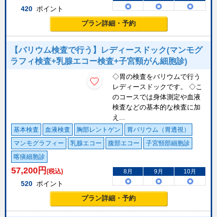
420
ポイント
プラン詳細・予約
【バリウム検査で行う】レディースドック(マンモグ
ラフィ検査+乳腺エコー検査+子宮頸がん細胞診)
◇胃の検査をバリウムで行う
レディースドックです。 ◇こ
のコースでは身体測定や血液
検査などの基本的な検査に加
え...
基本検査
血液検査
胸部レントゲン
胃バリウム（胃透視）
マンモグラフィー
乳腺エコー
腹部エコー
子宮頸部細胞診
喀痰細胞診
57,200
円
(税込)
8月
9月
10月
520
ポイント
プラン詳細・予約