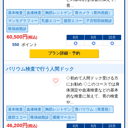
胃...
基本検査
血液検査
胸部レントゲン
胃カメラ（胃内視鏡）
マンモグラフィー
乳腺エコー
腹部エコー
子宮頸部細胞診
喀痰細胞診
60,500
円
(税込)
8月
9月
10月
550
ポイント
プラン詳細・予約
バリウム検査で行う人間ドック
◇初めて人間ドック受ける方
にお勧め ◇このコースでは身
体測定や血液検査などの基本
的な検査に加えて、胃の検査
や...
基本検査
血液検査
胸部レントゲン
胃バリウム（胃透視）
腹部エコー
喀痰細胞診
腫瘍マーカー
46,200
円
(税込)
8月
9月
10月