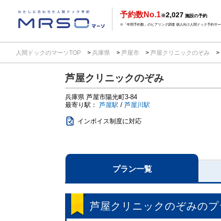
予約数No.1
2,027
※
施設の予約
※「年間予約数」のヒアリング調査 個人向け人間ドック予約サービ
人間ドックのマーソTOP
兵庫県
芦屋市
芦屋クリニックのぞみ
芦屋クリニックのぞみ
兵庫県
芦屋市陽光町3-84
最寄り駅：
芦屋駅
/
芦屋川駅
インボイス制度に対応
プラン一覧
芦屋クリニックのぞみ
のプ