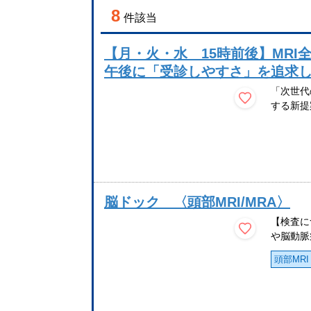
8
件該当
【月・火・水 15時前後】MRI全
午後に「受診しやすさ」を追求
「次世代
する新提案
脳ドック 〈頭部MRI/MRA〉
【検査に
や脳動脈
頭部MRI