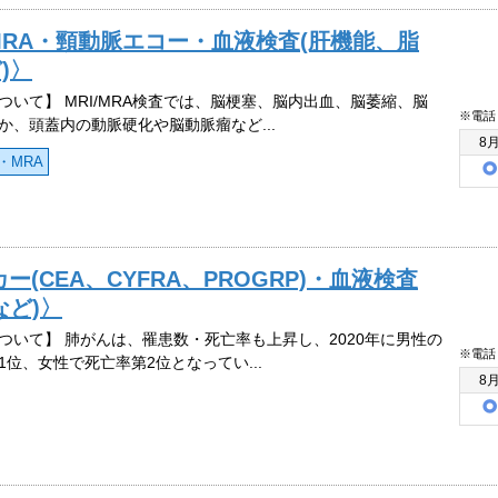
MRA・頸動脈エコー・血液検査(肝機能、脂
)〉
ついて】 MRI/MRA検査では、脳梗塞、脳内出血、脳萎縮、脳
※電話
か、頭蓋内の動脈硬化や脳動脈瘤など...
8
・MRA
(CEA、CYFRA、PROGRP)・血液検査
など)〉
ついて】 肺がんは、罹患数・死亡率も上昇し、2020年に男性の
※電話
1位、女性で死亡率第2位となってい...
8