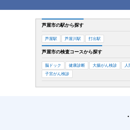
芦屋市
の駅から
探す
芦屋
駅
芦屋川
駅
打出
駅
芦屋市
の
検査コースから探す
脳ドック
健康診断
大腸がん検診
人
子宮がん検診