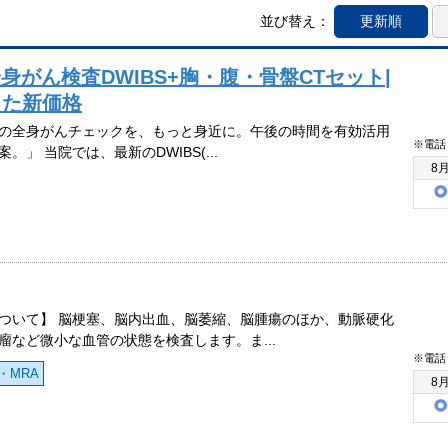
並び替え：
更新順
身がん検査DWIBS+胸・腹・骨盤CTセット|
した新価格
の全身がんチェックを、もっと身近に。午後の時間を有効活用
※電話
。」 当院では、最新のDWIBS(...
8
ついて】 脳梗塞、脳内出血、脳萎縮、脳腫瘍のほか、動脈硬化
瘤など微小な血管の状態を検査します。ま...
※電話
・MRA
8