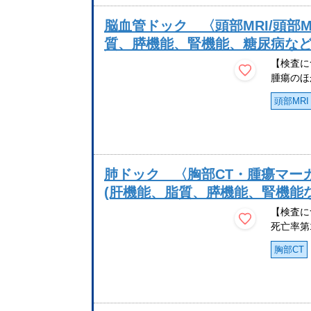
脳血管ドック 〈頭部MRI/頭部
質、膵機能、腎機能、糖尿病など
【検査に
腫瘍のほ
頭部MRI
肺ドック 〈胸部CT・腫瘍マーカー
(肝機能、脂質、膵機能、腎機能
【検査に
死亡率第
胸部CT