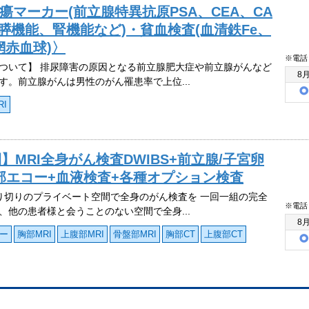
瘍マーカー(前立腺特異抗原PSA、CEA、CA
、膵機能、腎機能など)・貧血検査(血清鉄Fe、
網赤血球)〉
※電話
ついて】 排尿障害の原因となる前立腺肥大症や前立腺がんなど
8
す。前立腺がんは男性のがん罹患率で上位...
I
MRI全身がん検査DWIBS+前立腺/子宮卵
腹部エコー+血液検査+各種オプション検査
り切りのプライベート空間で全身のがん検査を 一回一組の完全
※電話
、他の患者様と会うことのない空間で全身...
8
ー
胸部MRI
上腹部MRI
骨盤部MRI
胸部CT
上腹部CT