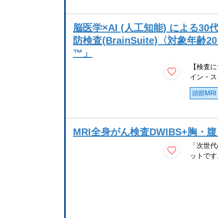
脳医学×AI (人工知能) による
防検査(BrainSuite)〈対象年齢20
™」
【検査につ
イン・スイ
頭部MRI
MRI全身がん検査DWIBS+胸・
「次世代
ットです。