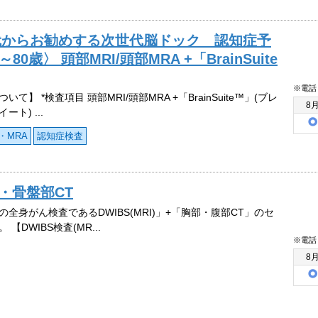
30代からお勧めする次世代脳ドック 認知症予
～80歳〉 頭部MRI/頭部MRA +「BrainSuite
※電話
いて】 *検査項目 頭部MRI/頭部MRA +「BrainSuite™」(ブレ
8
ート) ...
・MRA
認知症検査
腹・骨盤部CT
の全身がん検査であるDWIBS(MRI)」+「胸部・腹部CT」のセ
 【DWIBS検査(MR...
※電話
8