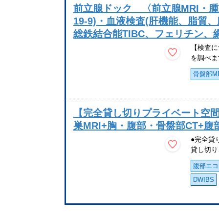
前立腺ドック 〈前立腺MRI・腫
19-9)・血液検査(肝機能、脂質
総鉄結合能TIBC、フェリチン、
【検査に
を調べま
骨盤部MR
【完全貸し切りプライベート空間】
巣MRI+胸・腹部・骨盤部CT+
●完全貸
貸し切り
腹部エコ
DWIBS