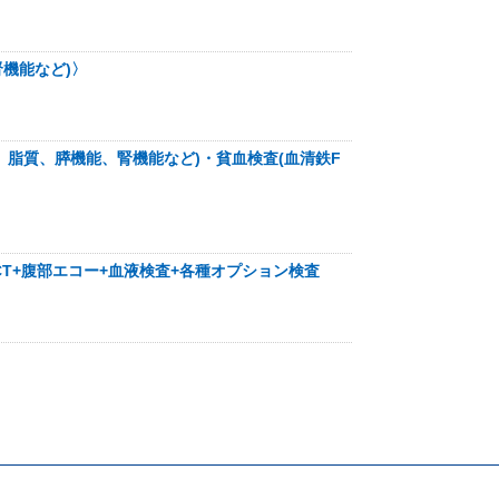
腎機能など)〉
能、脂質、膵機能、腎機能など)・貧血検査(血清鉄F
CT+腹部エコー+血液検査+各種オプション検査