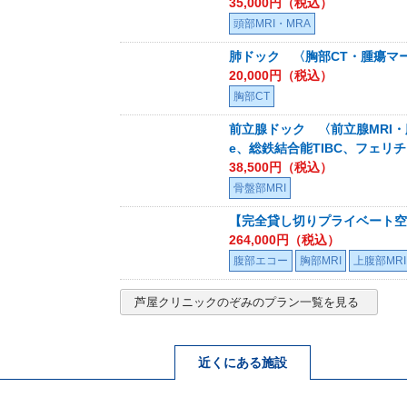
35,000
円（税込）
頭部MRI・MRA
肺ドック 〈胸部CT・腫瘍マーカ
20,000
円（税込）
胸部CT
前立腺ドック 〈前立腺MRI・
e、総鉄結合能TIBC、フェリ
38,500
円（税込）
骨盤部MRI
【完全貸し切りプライベート空間
264,000
円（税込）
腹部エコー
胸部MRI
上腹部MRI
芦屋クリニックのぞみ
のプラン一覧を見る
近くにある施設