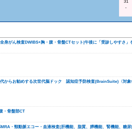
31
-
I全身がん検査DWIBS+胸・腹・骨盤CTセット|午後に「受診しやすさ
0代からお勧めする次世代脳ドック 認知症予防検査(BrainSuite)〈対象年齢2
・腹・骨盤部CT
部MRA・頸動脈エコー・血液検査(肝機能、脂質、膵機能、腎機能、糖尿