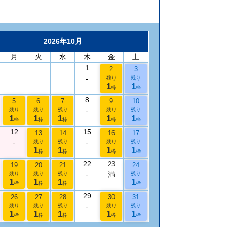
2026年10月
月
火
水
木
金
土
1
2
3
-
残り
残り
1
1
枠
枠
8
5
6
7
9
10
-
残り
残り
残り
残り
残り
1
1
1
1
1
枠
枠
枠
枠
枠
12
15
13
14
16
17
-
-
残り
残り
残り
残り
1
1
1
1
枠
枠
枠
枠
22
23
19
20
21
24
-
満
残り
残り
残り
残り
1
1
1
1
枠
枠
枠
枠
29
26
27
28
30
31
-
残り
残り
残り
残り
残り
1
1
1
1
1
枠
枠
枠
枠
枠