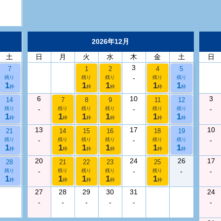
2026年12月
土
日
月
火
水
木
金
土
日
3
7
1
2
4
5
-
残り
残り
残り
残り
残り
1
1
1
1
1
枠
枠
枠
枠
枠
6
10
3
14
7
8
9
11
12
-
-
-
残り
残り
残り
残り
残り
残り
1
1
1
1
1
1
枠
枠
枠
枠
枠
枠
13
17
10
21
14
15
16
18
19
-
-
-
残り
残り
残り
残り
残り
残り
1
1
1
1
1
1
枠
枠
枠
枠
枠
枠
20
24
26
17
28
21
22
23
25
-
-
-
-
残り
残り
残り
残り
残り
1
1
1
1
1
枠
枠
枠
枠
枠
27
28
29
30
31
24
-
-
-
-
-
-