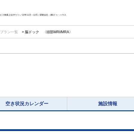
ス検索上位3サイト／22年11月～12月／調査会社：(株)ドゥ・ハウス
プラン一覧
脳ドック 〈頭部MRI/MRA〉
空き状況カレンダー
施設情報