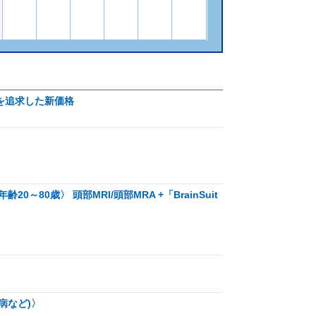
」を追求した新価格
0～80歳〉 頭部MRI/頭部MRA +「BrainSuit
病など)〉