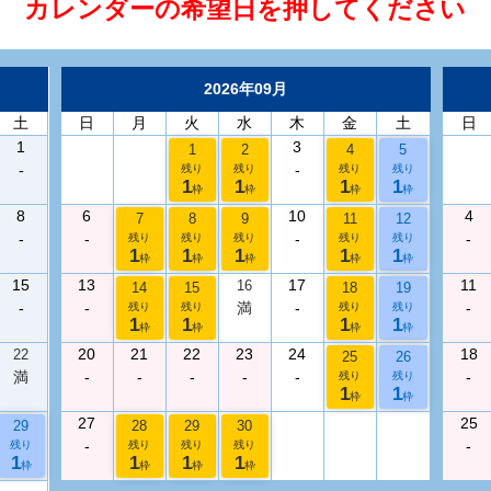
カレンダーの希望日を押してください
2026年09月
土
日
月
火
水
木
金
土
日
1
3
1
2
4
5
-
-
残り
残り
残り
残り
1
1
1
1
枠
枠
枠
枠
8
6
10
4
7
8
9
11
12
-
-
-
-
残り
残り
残り
残り
残り
1
1
1
1
1
枠
枠
枠
枠
枠
15
13
17
11
16
14
15
18
19
-
-
満
-
-
残り
残り
残り
残り
1
1
1
1
枠
枠
枠
枠
20
21
22
23
24
18
22
25
26
満
-
-
-
-
-
-
残り
残り
1
1
枠
枠
27
25
29
28
29
30
-
-
残り
残り
残り
残り
1
1
1
1
枠
枠
枠
枠