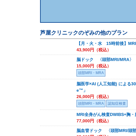
芦屋クリニックのぞみ
の他のプラン
【月・火・水 15時前後】MR
43,900
円（税込）
脳ドック 〈頭部MRI/MRA〉
15,000
円（税込）
頭部MRI・MRA
脳医学×AI (人工知能) による3
e™」
26,000
円（税込）
頭部MRI・MRA
認知症検査
MRI全身がん検査DWIBS+胸
77,000
円（税込）
脳血管ドック 〈頭部MRI/頭