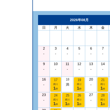
2026年08月
日
月
火
水
木
金
2
3
4
5
6
7
-
-
-
-
-
-
9
10
11
12
13
14
-
-
-
-
-
-
16
20
18
17
19
21
-
満
-
残り
残り
残り
1
1
1
枠
枠
枠
23
27
24
25
26
28
-
-
残り
残り
残り
残り
1
1
1
1
枠
枠
枠
枠