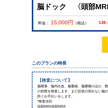
脳ドック 〈頭部MRI
15,000
円
136
料金：
（税込）
このプランの特長
【検査について】
脳梗塞、脳内出血、脳萎縮、脳腫瘍のほか、
の状態を検査します。まだ症状の現れない脳
防ぐお手伝いをします。
*検査項目
頭部MRI/頭部MRA