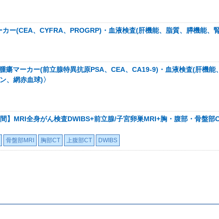
ー(CEA、CYFRA、PROGRP)・血液検査(肝機能、脂質、膵機能、
腫瘍マーカー(前立腺特異抗原PSA、CEA、CA19-9)・血液検査(肝機
チン、網赤血球)〉
】MRI全身がん検査DWIBS+前立腺/子宮卵巣MRI+胸・腹部・骨盤部
骨盤部MRI
胸部CT
上腹部CT
DWIBS