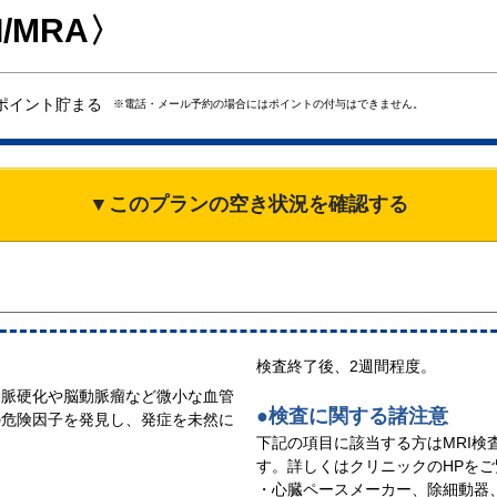
/MRA〉
ポイント貯まる
※電話・メール予約の場合にはポイントの付与はできません。
▼このプランの空き状況を確認する
検査終了後、2週間程度。
動脈硬化や脳動脈瘤など微小な血管
●検査に関する諸注意
の危険因子を発見し、発症を未然に
下記の項目に該当する方はMRI検
す。詳しくはクリニックのHPを
・心臓ペースメーカー、除細動器