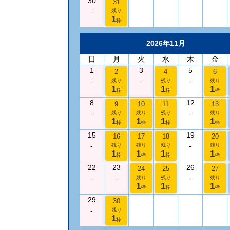
30
31
-
残り
1
枠
2026年11月
日
月
火
水
木
金
1
3
5
2
4
6
-
-
-
残り
残り
残り
1
1
1
枠
枠
枠
8
12
9
10
11
13
-
-
残り
残り
残り
残り
1
1
1
1
枠
枠
枠
枠
15
19
16
17
18
20
-
-
残り
残り
残り
残り
1
1
1
1
枠
枠
枠
枠
22
23
26
24
25
27
-
-
-
残り
残り
残り
1
1
1
枠
枠
枠
29
30
-
残り
1
枠