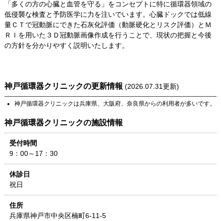
「多くの方の心臓と血管を守る」をコンセプトに特に循環器領域の
低侵襲な検査と予防医学に力を注いでいます。心臓ドックでは低線
量ＣＴで冠動脈にできた石灰化評価（動脈硬化とリスク評価）とＭ
ＲＩを用いた３Ｄ冠動脈画像作成を行うことで、現状の把握と今後
の方針を分かりやすく説明いたします。
神戸循環器クリニック
の更新情報
(
2026.07.31
更新)
神戸循環器クリニック
は
兵庫県
、
大阪府
、
奈良県
からの利用者が多いです。
神戸循環器クリニック
の施設情報
受付時間
9：00～17：30
休診日
祝日
住所
兵庫県
神戸市中央区楠町6-11-5