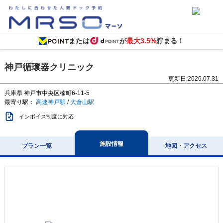
または
が
最大3.5%
貯まる！
神戸循環器クリニック
更新日:
2026.07.31
兵庫県
神戸市中央区楠町6-11-5
最寄り駅：
高速神戸駅
/
大倉山駅
インボイス制度に対応
施設情報
プラン一覧
地図・アクセス