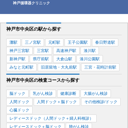
神戸循環器クリニック
神戸市中央区
の駅から
探す
灘
駅
三ノ宮
駅
元町
駅
王子公園
駅
春日野道
駅
神戸三宮
駅
三宮
駅
高速神戸
駅
湊川
駅
新神戸
駅
県庁前
駅
大倉山
駅
湊川公園
駅
みなと元町
駅
旧居留地・大丸前
駅
三宮・花時計前
駅
神戸市中央区
の
検査コースから探す
脳ドック
乳がん検診
健康診断
大腸がん検診
人間ドック
人間ドック＋脳ドック
その他検診/ドック
心臓ドック
レディースドック（人間ドック＋婦人科検診）
レディースドック＋脳ドック
肺がん検診