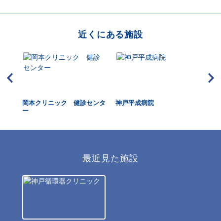
近くにある施設
ック
岡本クリニック 健診センタ
神戸平成病院
新
ー
最近見た施設