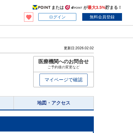
または
が
最大3.5%
貯まる！
ログイン
無料会員登録
更新日:
2026.02.02
医療機関へのお問合せ
ご予約後の変更など
マイページで確認
地図・アクセス