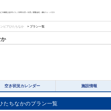
ス検索上位3サイト／22年11月～12月／調査会社：(株)ドゥ・ハウス
インピアひたちなか
プラン一覧
なか
空き状況カレンダー
施設情報
ひたちなか
のプラン一覧