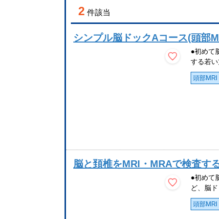
2
件該当
シンプル脳ドックAコース(頭部MR
●初めて
する若い方
頭部MRI
脳と頚椎をMRI・MRAで検査す
●初めて
ど、脳ド
頭部MRI