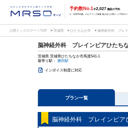
予約数No.1
2,027
※
施設の予約
※「年間予約数」のヒアリング調査 個人向け人間ドック予約サービ
人間ドックのマーソTOP
茨城県
ひたちなか市
脳神経外科 ブレ
脳神経外科 ブレインピアひたち
茨城県
茨城県ひたちなか市馬渡541-1
最寄り駅：
勝田駅
インボイス制度に対応
プラン一覧
脳神経外科 ブレインピア