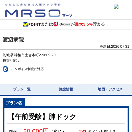
または
が
最大3.5%
貯まる！
渡辺病院
更新日:
2026.07.31
茨城県
神栖市土合本町2-9809-20
最寄り駅：
インボイス制度に対応
プラン一覧
施設情報
地図・アクセス
【午前受診】肺ドック
20,000
円
料金：
（税込）
181
ポイント貯まる