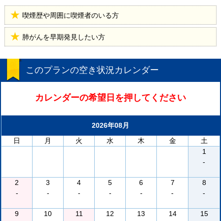
喫煙歴や周囲に喫煙者のいる方
肺がんを早期発見したい方
このプランの空き状況カレンダー
カレンダーの希望日を押してください
2026年08月
日
月
火
水
木
金
土
1
-
2
3
4
5
6
7
8
-
-
-
-
-
-
-
9
10
11
12
13
14
15