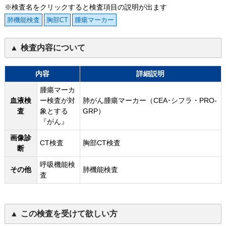
※検査名をクリックすると検査項目の説明が出ます
肺機能検査
胸部CT
腫瘍マーカー
検査内容について
内容
詳細説明
腫瘍マーカ
血液検
ー検査が対
肺がん腫瘍マーカー（CEA･シフラ・PRO-
査
象とする
GRP）
『がん』
画像診
CT検査
胸部CT検査
断
呼吸機能検
その他
肺機能検査
査
この検査を受けて欲しい方