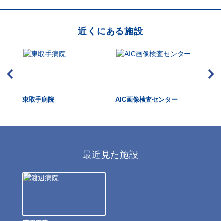
近くにある施設
ター
東取手病院
AIC画像検査センター
社
会
最近見た施設