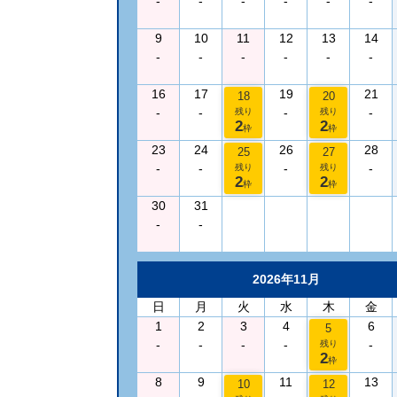
-
-
-
-
-
-
9
10
11
12
13
14
-
-
-
-
-
-
16
17
19
21
18
20
-
-
-
-
残り
残り
2
2
枠
枠
23
24
26
28
25
27
-
-
-
-
残り
残り
2
2
枠
枠
30
31
-
-
2026年11月
日
月
火
水
木
金
1
2
3
4
6
5
-
-
-
-
-
残り
2
枠
8
9
11
13
10
12