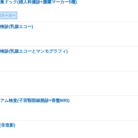
巣ドック(婦人科健診+腫瘍マーカー5種)
瘍マーカー
検診(乳腺エコー)
検診(乳腺エコーとマンモグラフィ)
ム検査(子宮頸部細胞診+骨盤MRI)
(非造影)