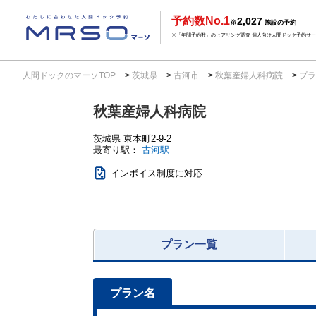
予約数No.1
2,027
※
施設の予約
※「年間予約数」のヒアリング調査 個人向け人間ドック予約サービ
人間ドックのマーソTOP
茨城県
古河市
秋葉産婦人科病院
プラ
秋葉産婦人科病院
茨城県
東本町2-9-2
最寄り駅：
古河駅
インボイス制度に対応
プラン一覧