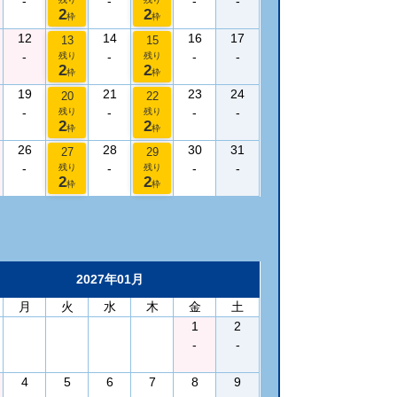
-
-
-
-
2
2
枠
枠
12
14
16
17
13
15
-
-
-
-
残り
残り
2
2
枠
枠
19
21
23
24
20
22
-
-
-
-
残り
残り
2
2
枠
枠
26
28
30
31
27
29
-
-
-
-
残り
残り
2
2
枠
枠
2027年01月
月
火
水
木
金
土
1
2
-
-
4
5
6
7
8
9