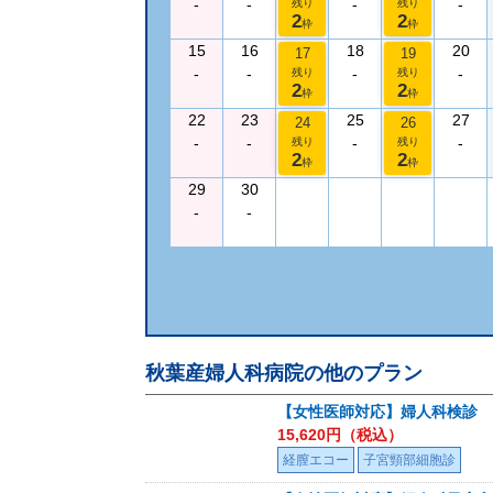
-
-
-
-
残り
残り
2
2
枠
枠
15
16
18
20
17
19
-
-
-
-
残り
残り
2
2
枠
枠
22
23
25
27
24
26
-
-
-
-
残り
残り
2
2
枠
枠
29
30
-
-
秋葉産婦人科病院
の他のプラン
【女性医師対応】婦人科検診
15,620
円（税込）
経膣エコー
子宮頸部細胞診