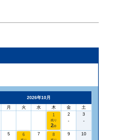
2026年10月
月
火
水
木
金
土
2
3
1
-
-
残り
2
枠
5
7
9
10
6
8
残り
残り