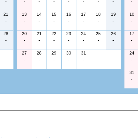
-
-
-
-
-
-
-
-
-
21
13
14
15
16
17
18
19
10
-
-
-
-
-
-
-
-
-
28
20
21
22
23
24
25
26
17
-
-
-
-
-
-
-
-
-
27
28
29
30
31
24
-
-
-
-
-
-
31
-