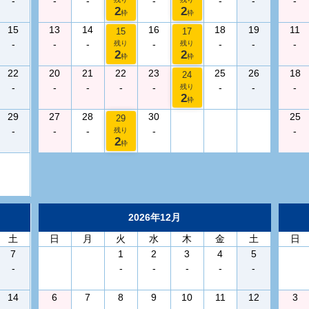
-
-
-
-
-
-
-
2
2
枠
枠
15
13
14
16
18
19
11
15
17
-
-
-
-
-
-
-
残り
残り
2
2
枠
枠
22
20
21
22
23
25
26
18
24
-
-
-
-
-
-
-
-
残り
2
枠
29
27
28
30
25
29
-
-
-
-
-
残り
2
枠
2026年12月
土
日
月
火
水
木
金
土
日
7
1
2
3
4
5
-
-
-
-
-
-
14
6
7
8
9
10
11
12
3