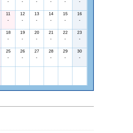
-
-
-
-
-
-
11
12
13
14
15
16
-
-
-
-
-
-
18
19
20
21
22
23
-
-
-
-
-
-
25
26
27
28
29
30
-
-
-
-
-
-