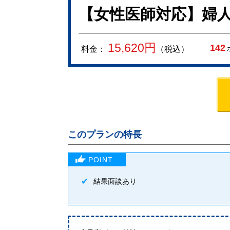
【女性医師対応】婦
15,620
円
142
料金：
（税込）
このプランの特長
結果面談あり