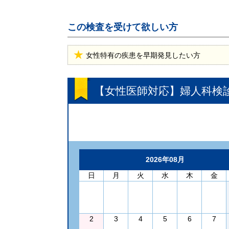
この検査を受けて欲しい方
女性特有の疾患を早期発見したい方
【女性医師対応】婦人科検
2026年08月
日
月
火
水
木
金
2
3
4
5
6
7