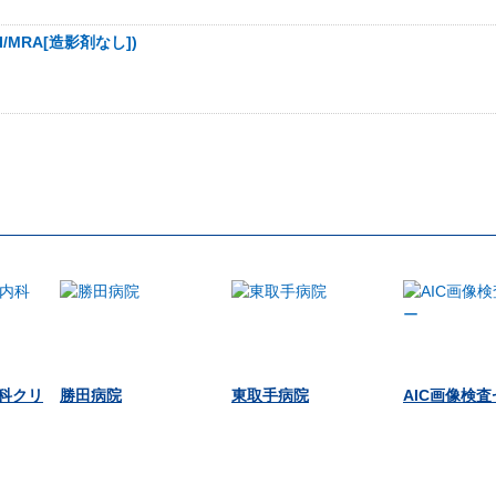
MRA[造影剤なし])
科クリ
勝田病院
東取手病院
AIC画像検