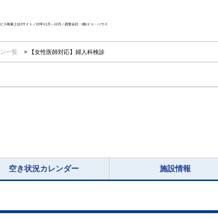
ス検索上位3サイト／22年11月～12月／調査会社：(株)ドゥ・ハウス
ン一覧
【女性医師対応】婦人科検診
空き状況カレンダー
施設情報