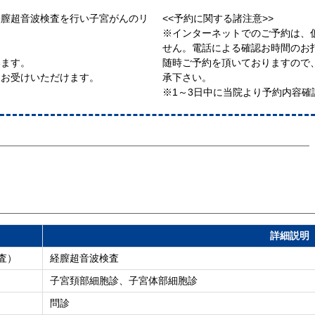
経膣超音波検査を行い子宮がんのリ
<<予約に関する諸注意>>
※インターネットでのご予約は、
せん。電話による確認お時間のお
います。
随時ご予約を頂いておりますので
をお受けいただけます。
承下さい。
※1～3日中に当院より予約内容確
詳細説明
査）
経膣超音波検査
子宮頚部細胞診、子宮体部細胞診
問診