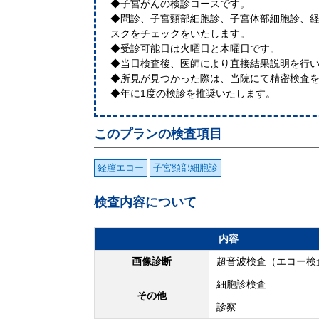
◆子宮がんの検診コースです。
◆問診、子宮頸部細胞診、子宮体部細胞診、
スクをチェックをいたします。
◆受診可能日は火曜日と木曜日です。
◆当日検査後、医師により直接結果説明を行
◆所見が見つかった際は、当院にて精密検査
◆年に1度の検診を推奨いたします。
このプランの検査項目
経膣エコー
子宮頸部細胞診
検査内容について
内容
画像診断
超音波検査（エコー検
細胞診検査
その他
診察