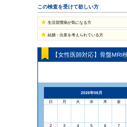
この検査を受けて欲しい方
生活習慣病が気になる方
結婚・出産を考えられている方
【女性医師対応】骨盤MRI
2026年08月
日
月
火
水
木
金
2
3
4
5
6
7