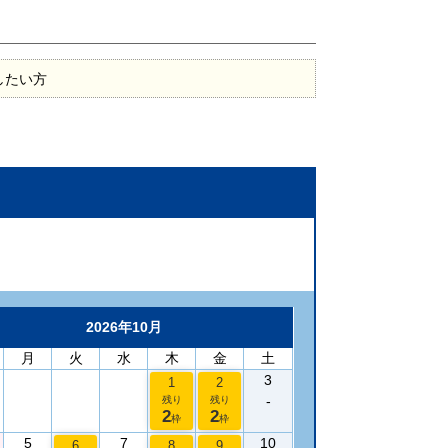
したい方
2026年10月
月
火
水
木
金
土
3
1
2
-
残り
残り
2
2
枠
枠
5
7
10
6
8
9