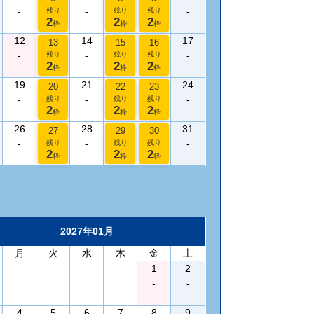
-
-
-
残り
残り
残り
2
2
2
枠
枠
枠
12
14
17
13
15
16
-
-
-
残り
残り
残り
2
2
2
枠
枠
枠
19
21
24
20
22
23
-
-
-
残り
残り
残り
2
2
2
枠
枠
枠
26
28
31
27
29
30
-
-
-
残り
残り
残り
2
2
2
枠
枠
枠
2027年01月
月
火
水
木
金
土
1
2
-
-
4
5
6
7
8
9