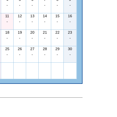
-
-
-
-
-
-
11
12
13
14
15
16
-
-
-
-
-
-
18
19
20
21
22
23
-
-
-
-
-
-
25
26
27
28
29
30
-
-
-
-
-
-