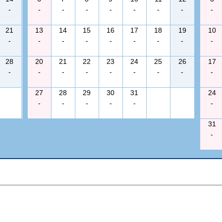
-
-
-
-
-
-
-
-
-
21
13
14
15
16
17
18
19
10
-
-
-
-
-
-
-
-
-
28
20
21
22
23
24
25
26
17
-
-
-
-
-
-
-
-
-
27
28
29
30
31
24
-
-
-
-
-
-
31
-