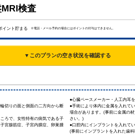
MRI検査
ポイント貯まる
※電話・メール予約の場合にはポイントの付与はできません。
▼このプランの空き状況を確認する
●心臓ペースメーカー・人工内耳を
で輪切りの面と側面の二方向から断
●手術により体内に金属を入れてい
場合があります。(事前に金属の
ところで、女性特有の病気である子
さい。)
、子宮腺筋症、子宮内膜症、卵巣腫
●口腔内にインプラントを入れてい
(事前にインプラントを入れた歯科