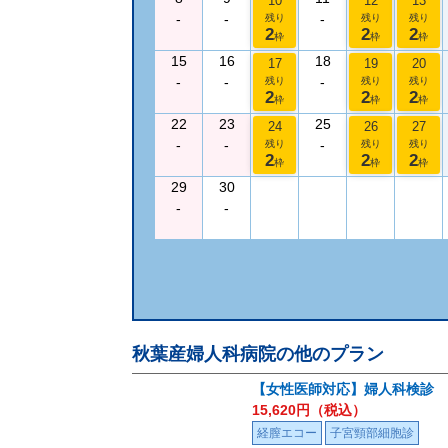
10
12
13
-
-
-
残り
残り
残り
2
2
2
枠
枠
枠
15
16
18
17
19
20
-
-
-
残り
残り
残り
2
2
2
枠
枠
枠
22
23
25
24
26
27
-
-
-
残り
残り
残り
2
2
2
枠
枠
枠
29
30
-
-
秋葉産婦人科病院
の他のプラン
【女性医師対応】婦人科検診
15,620
円（税込）
経膣エコー
子宮頸部細胞診