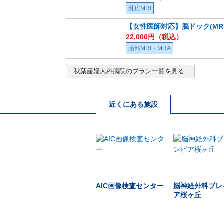
乳房MRI
【女性医師対応】脳ドック(MRI/
22,000
円（税込）
頭部MRI・MRA
秋葉産婦人科病院
のプラン一覧を見る
近くにある施設
AIC画像検査センター
脳神経外科ブレ
ア桜ヶ丘