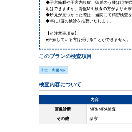
◆子宮筋腫や子宮内膜症、卵巣のう腫は現在
応はできますが、骨盤MRI検査の方がより正
◆所見が見つかった際は、当院にて精密検査
◆年に1度の検診を推奨いたします。
【※注意事項※】
●妊娠している方は受けることができません。
このプランの検査項目
子宮・卵巣MRI
検査内容について
内容
画像診断
MRI/MRA検査
その他
診察