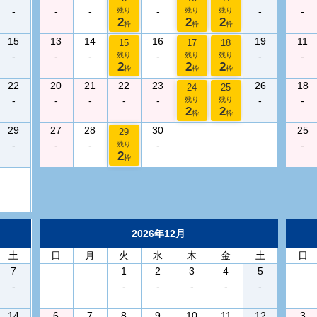
-
-
-
-
-
-
残り
残り
残り
2
2
2
枠
枠
枠
15
13
14
16
19
11
15
17
18
-
-
-
-
-
-
残り
残り
残り
2
2
2
枠
枠
枠
22
20
21
22
23
26
18
24
25
-
-
-
-
-
-
-
残り
残り
2
2
枠
枠
29
27
28
30
25
29
-
-
-
-
-
残り
2
枠
2026年12月
土
日
月
火
水
木
金
土
日
7
1
2
3
4
5
-
-
-
-
-
-
14
6
7
8
9
10
11
12
3