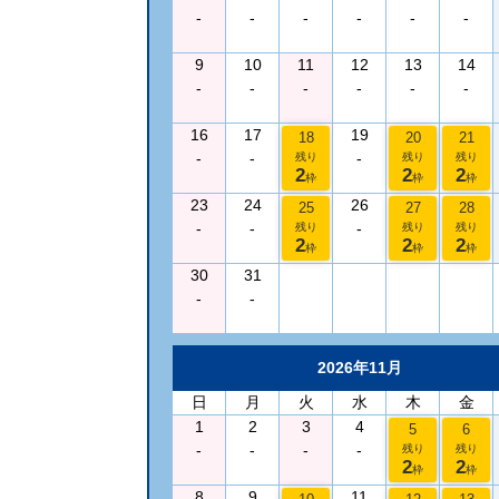
-
-
-
-
-
-
9
10
11
12
13
14
-
-
-
-
-
-
16
17
19
18
20
21
-
-
-
残り
残り
残り
2
2
2
枠
枠
枠
23
24
26
25
27
28
-
-
-
残り
残り
残り
2
2
2
枠
枠
枠
30
31
-
-
2026年11月
日
月
火
水
木
金
1
2
3
4
5
6
-
-
-
-
残り
残り
2
2
枠
枠
8
9
11