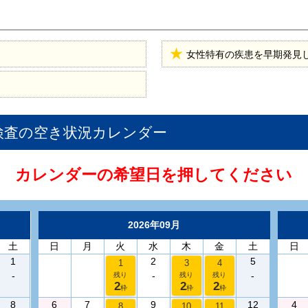
女性特有の疾患を早期発見
検査
の空き状況カレンダー
カレンダーの希望日を押してください
2026年09月
土
日
月
火
水
木
金
土
日
1
2
5
1
3
4
-
-
-
残り
残り
残り
2
2
2
枠
枠
枠
8
6
7
9
12
4
8
10
11