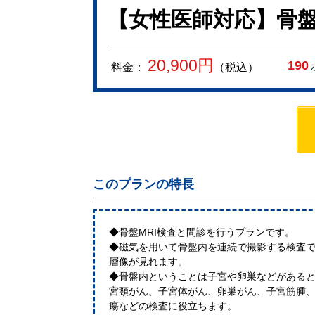
【女性医師対応】骨盤
20,900
円
190
料金：
（税込）
このプランの特長
◆骨盤MRI検査と問診を行うプランです。
◆磁気を用いて骨盤内を連続で撮影する検査
層像が見れます。
◆骨盤内ということは子宮や卵巣などがある
宮頸がん、子宮体がん、卵巣がん、子宮筋腫
瘍などの検査に役立ちます。