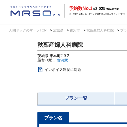
予約数No.1
2,025
※
施設の予約
※「年間予約数」のヒアリング調査 個人向け人間ドック予約サービ
人間ドックのマーソTOP
茨城県
古河市
秋葉産婦人科病院
プラ
秋葉産婦人科病院
茨城県
東本町2-9-2
最寄り駅：
古河駅
インボイス制度に対応
プラン一覧