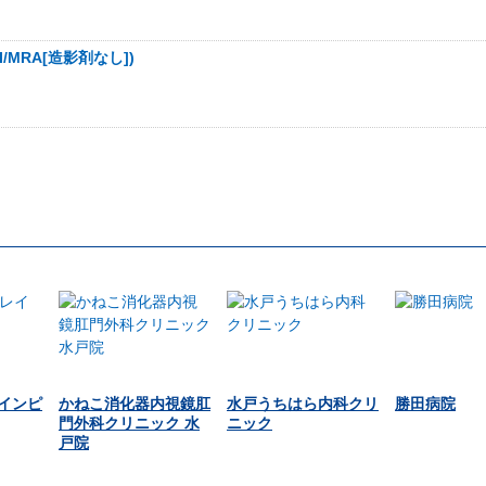
MRA[造影剤なし])
インピ
かねこ消化器内視鏡肛
水戸うちはら内科クリ
勝田病院
門外科クリニック 水
ニック
戸院