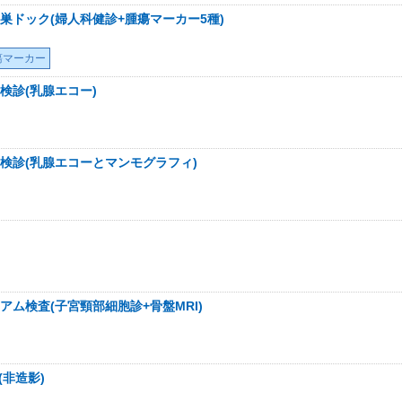
巣ドック(婦人科健診+腫瘍マーカー5種)
瘍マーカー
検診(乳腺エコー)
検診(乳腺エコーとマンモグラフィ)
ム検査(子宮頸部細胞診+骨盤MRI)
(非造影)