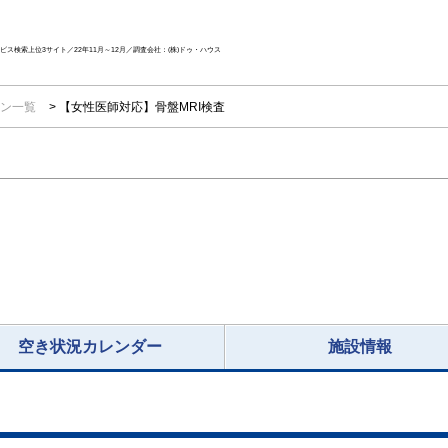
ス検索上位3サイト／22年11月～12月／調査会社：(株)ドゥ・ハウス
ン一覧
【女性医師対応】骨盤MRI検査
空き状況カレンダー
施設情報