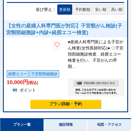
並び替え：
更新順
予約数順
安い順
高い順
【女性の産婦人科専門医が対応】子宮頸がん検診(子
宮頸部細胞診+内診+経腟エコー検査)
●産婦人科専門医による子宮が
ん検査(女性医師対応)● ◇子宮
頚部細胞診検査、経膣エコー
検査を行い、子宮がんの早
期...
経膣エコー
子宮頸部細胞診
10,000
円
(税込)
90
ポイント
プラン詳細・予約
プラン一覧
施設情報
地図・アクセス