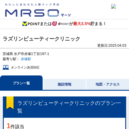
または
が
最大3.5%
貯まる！
ラズリンビューティークリニック
更新日:
2025.04.03
茨城県
水戸市赤塚1丁目197-1
最寄り駅：
赤塚駅
オンライン決済対応
プラン一覧
施設情報
地図・アクセス
ラズリンビューティークリニック
のプラン一
覧
1
件該当