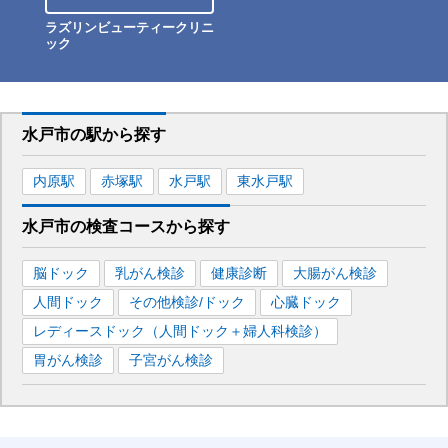
ラズリンビューティークリニ
ック
水戸市
の駅から
探す
内原
駅
赤塚
駅
水戸
駅
東水戸
駅
水戸市
の
検査コースから探す
脳ドック
乳がん検診
健康診断
大腸がん検診
人間ドック
その他検診/ドック
心臓ドック
レディースドック（人間ドック＋婦人科検診）
胃がん検診
子宮がん検診