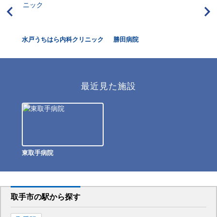
ター
水戸うちはら内科クリニック
勝田病院
AI
最近見た施設
東取手病院
取手市
の駅から
探す