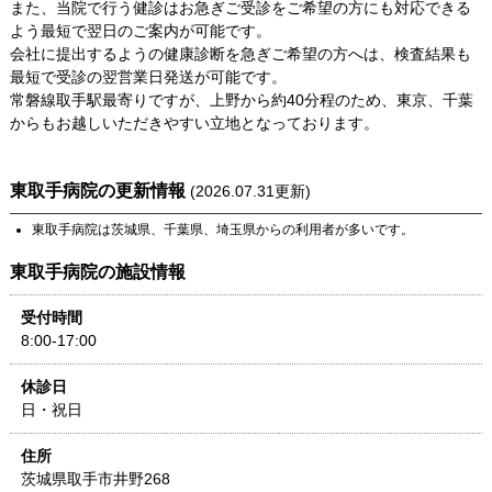
また、当院で行う健診はお急ぎご受診をご希望の方にも対応できる
よう最短で翌日のご案内が可能です。
会社に提出するようの健康診断を急ぎご希望の方へは、検査結果も
最短で受診の翌営業日発送が可能です。
常磐線取手駅最寄りですが、上野から約40分程のため、東京、千葉
からもお越しいただきやすい立地となっております。
東取手病院
の更新情報
(
2026.07.31
更新)
東取手病院
は
茨城県
、
千葉県
、
埼玉県
からの利用者が多いです。
東取手病院
の施設情報
受付時間
8:00-17:00
休診日
日・祝日
住所
茨城県
取手市井野268