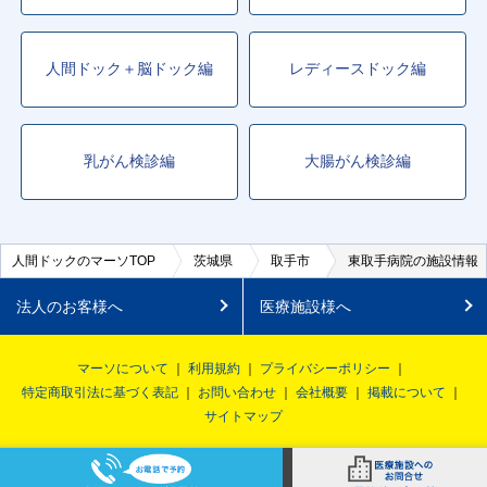
人間ドック＋脳ドック編
レディースドック編
乳がん検診編
大腸がん検診編
人間ドックのマーソTOP
茨城県
取手市
東取手病院の施設情報
法人のお客様へ
医療施設様へ
マーソについて
利用規約
プライバシーポリシー
特定商取引法に基づく表記
お問い合わせ
会社概要
掲載について
サイトマップ
© MRSO Inc. All rights reserved.