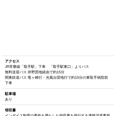
アクセス
JR常磐線「取手駅」下車 「取手駅東口」よりバス
無料送迎バス:井野団地経由で約15分
関東鉄道バス:竜ヶ崎行・光風台団地行で約10分の東取手病院前
下車
駐車場
あり
領収書
インボイス制度の要件を満たした領収書を発行する適格請求書発