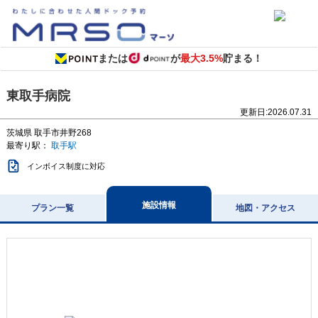
または
が
最大3.5%
貯まる！
東取手病院
更新日:
2026.07.31
茨城県
取手市井野268
最寄り駅：
取手駅
インボイス制度に対応
施設情報
プラン一覧
地図・アクセス