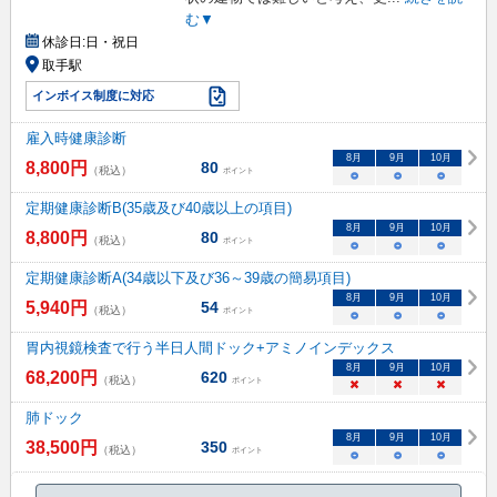
む▼
休診日:
日・祝日
取手駅
インボイス制度に対応
雇入時健康診断
8
月
9
月
10
月
8,800
円
80
（税込）
ポイント
○
○
○
定期健康診断B(35歳及び40歳以上の項目)
8
月
9
月
10
月
8,800
円
80
（税込）
ポイント
○
○
○
定期健康診断A(34歳以下及び36～39歳の簡易項目)
8
月
9
月
10
月
5,940
円
54
（税込）
ポイント
○
○
○
胃内視鏡検査で行う半日人間ドック+アミノインデックス
8
月
9
月
10
月
68,200
円
620
（税込）
ポイント
×
×
×
肺ドック
8
月
9
月
10
月
38,500
円
350
（税込）
ポイント
○
○
○