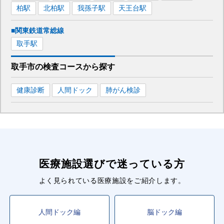
柏
駅
北柏
駅
我孫子
駅
天王台
駅
■関東鉄道常総線
取手
駅
取手市
の
検査コースから探す
健康診断
人間ドック
肺がん検診
医療施設選びで迷っている方
よく見られている医療施設をご紹介します。
人間ドック編
脳ドック編