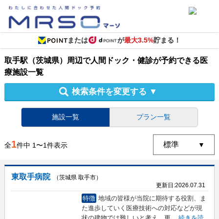
または
が
最大3.5%
貯まる！
取手駅（茨城県）周辺
で
人間ドック・健診
が予約できる
医
療施設
一覧
検索条件を変更する
▼
施設一覧
プラン一覧
1
全
件中
1
〜
1
件表示
東取手病院
（茨城県 取手市）
更新日:
2026.07.31
特徴
地域の皆様が当院に期待する役割、ま
た進歩していく医療技術への対応などが現
状の建物では難しいと考え、更
...
続きを読