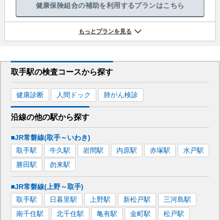
健康保険組合の補助を利用するプランはこちら
もっとプランを見る
取手駅
の
検査コースから探す
健康診断
人間ドック
肺がん検診
沿線の他の駅から
探す
■JR常磐線(取手～いわき)
取手
駅
牛久
駅
岩間
駅
内原
駅
赤塚
駅
水戸
駅
勝田
駅
勿来
駅
■JR常磐線(上野～取手)
取手
駅
日暮里
駅
上野
駅
新松戸
駅
三河島
駅
南千住
駅
北千住
駅
亀有
駅
金町
駅
松戸
駅