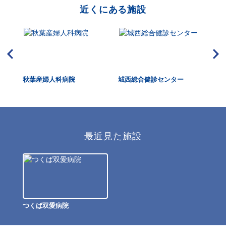
近くにある施設
秋葉産婦人科病院
城西総合健診センター
水
百
最近見た施設
つくば双愛病院