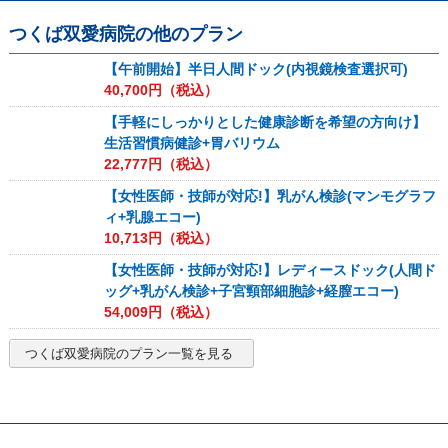
つくば双愛病院
の他のプラン
【午前開始】半日人間ドック(内視鏡検査選択可)
40,700
円（税込）
【手軽にしっかりとした健康診断を希望の方向け】
生活習慣病健診+胃バリウム
22,777
円（税込）
【女性医師・技師が対応!】乳がん検診(マンモグラフ
ィ+乳腺エコー)
10,713
円（税込）
【女性医師・技師が対応!】レディースドック(人間ド
ッグ+乳がん検診+子宮頸部細胞診+経膣エコー)
54,009
円（税込）
つくば双愛病院
のプラン一覧を見る