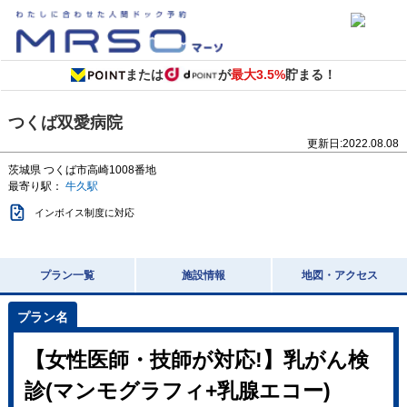
または
が
最大3.5%
貯まる！
つくば双愛病院
更新日:
2022.08.08
茨城県
つくば市高崎1008番地
最寄り駅：
牛久駅
インボイス制度に対応
プラン一覧
施設情報
地図・アクセス
【女性医師・技師が対応!】乳がん検
診(マンモグラフィ+乳腺エコー)