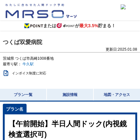
または
が
最大3.5%
貯まる！
つくば双愛病院
更新日:
2025.01.08
茨城県
つくば市高崎1008番地
最寄り駅：
牛久駅
インボイス制度に対応
プラン一覧
施設情報
地図・アクセス
【午前開始】半日人間ドック(内視鏡
検査選択可)