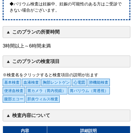
◆バリウム検査は妊娠中、妊娠の可能性のある方はご受診で
きない場合がございます。
このプランの所要時間
3時間以上～6時間未満
このプランの検査項目
※検査名をクリックすると検査項目の説明が出ます
基本検査
血液検査
胸部レントゲン
心電図
肺機能検査
便潜血検査
胃カメラ（胃内視鏡）
胃バリウム（胃透視）
腹部エコー
肝炎ウィルス検査
検査内容について
内容
詳細説明