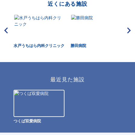
近くにある施設
水戸うちはら内科クリニック
勝田病院
東
最近見た施設
つくば双愛病院