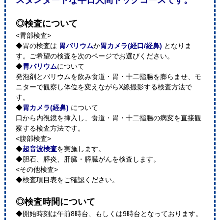
スタンダードな半日人間ドックコースです。
◎検査について
<胃部検査>
◆胃の検査は
胃バリウム
か
胃カメラ(経口/経鼻)
となりま
す。ご希望の検査を次のページでお選びください。
◆
胃バリウム
について
発泡剤とバリウムを飲み食道・胃・十二指腸を膨らませ、モ
ニターで観察し体位を変えながらX線撮影する検査方法で
す。
◆
胃カメラ(経鼻)
について
口から内視鏡を挿入し、食道・胃・十二指腸の病変を直接観
察する検査方法です。
<腹部検査>
◆
超音波検査
を実施します。
◆胆石、膵炎、肝臓・膵臓がんを検査します。
<その他検査>
◆検査項目表をご確認ください。
◎検査時間について
◆開始時刻は午前8時台、もしくは9時台となっております。