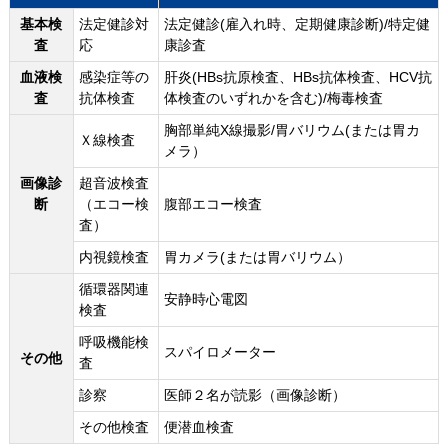
基本検
法定健診対
法定健診(雇入れ時、定期健康診断)/特定健
査
応
康診査
血液検
感染症等の
肝炎(HBs抗原検査、HBs抗体検査、HCV抗
査
抗体検査
体検査のいずれかを含む)/梅毒検査
胸部単純X線撮影/胃バリウム(または胃カ
Ｘ線検査
メラ）
画像診
超音波検査
断
（エコー検
腹部エコー検査
査）
内視鏡検査
胃カメラ(または胃バリウム）
循環器関連
安静時心電図
検査
呼吸機能検
スパイロメーター
その他
査
診察
医師２名が読影（画像診断）
その他検査
便潜血検査