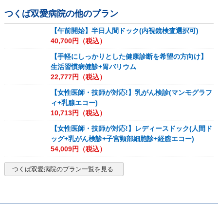
つくば双愛病院
の他のプラン
【午前開始】半日人間ドック(内視鏡検査選択可)
40,700
円（税込）
【手軽にしっかりとした健康診断を希望の方向け】
生活習慣病健診+胃バリウム
22,777
円（税込）
【女性医師・技師が対応!】乳がん検診(マンモグラフ
ィ+乳腺エコー)
10,713
円（税込）
【女性医師・技師が対応!】レディースドック(人間ド
ッグ+乳がん検診+子宮頸部細胞診+経膣エコー)
54,009
円（税込）
つくば双愛病院
のプラン一覧を見る