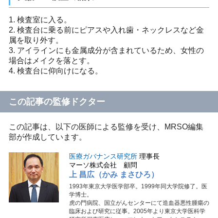
1. 検査室に入る。
2. 検査台に乗る前にピアスや入れ歯・ネックレスなど金
属を取り外す。
3. アイラインにも金属成分が含まれているため、女性の
場合はメイクを落とす。
4. 検査台に仰向けになる。
この記事の監修ドクター
この記事は、以下の医師による監修を受け、MRSO編集
部が作成しています。
医療ガバナンス研究所
理事長
マーソ株式会社 顧問
上 昌広（かみ まさひろ）
1993年東京大学医学部卒。1999年同大学院修了。医
学博士。
虎の門病院、国立がんセンターにて造血器悪性腫瘍の
臨床および研究に従事。2005年より東京大学医科学