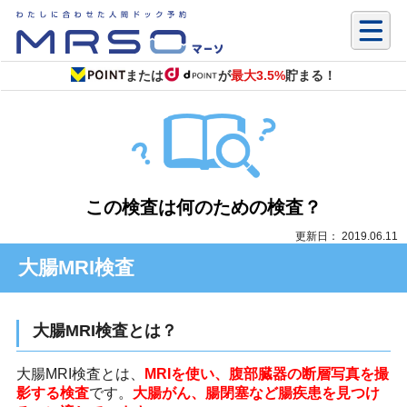
または
が
最大3.5%
貯まる！
この検査は何のための検査？
更新日： 2019.06.11
大腸MRI検査
大腸MRI検査とは？
大腸MRI検査とは、
MRIを使い、腹部臓器の断層写真を撮
影する検査
です。
大腸がん、腸閉塞など腸疾患を見つけ