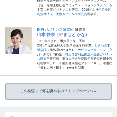
研究所探索医療ヒューマンネットワークシステム
（現・先端医療社会コミュニケーションシステム）を
主宰し医療ガバナンスを研究。 2016年より
特定非営
利活動法人・医療ガバナンス研究所
理事長。
医療ガバナンス研究所
研究員
山本 佳奈（やまもと かな）
1989年生まれ。滋賀県出身。医師。
2015年滋賀医科大学医学部医学科卒業。
ときわ会常
磐病院
（福島県いわき市）・
ナビタスクリニック
（立
川・新宿）内科医、
特定非営利活動法人医療ガバナン
ス研究所
研究員、東京大学大学院医学系研究科博士課
程在学中、ロート製薬健康推進アドバイザー。著書に
『貧血大国・日本』（光文社新書）
この検査って何を調べるの？トップページへ→