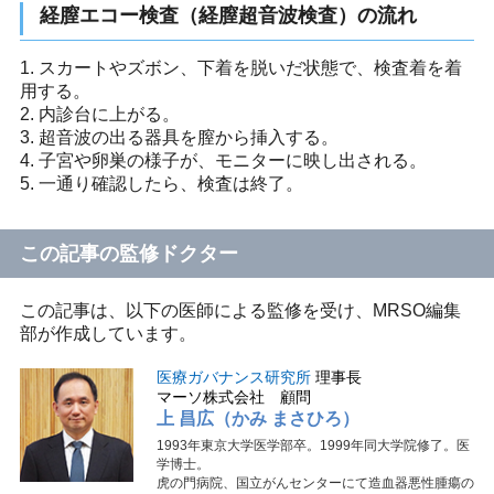
経膣エコー検査（経膣超音波検査）の流れ
1. スカートやズボン、下着を脱いだ状態で、検査着を着
用する。
2. 内診台に上がる。
3. 超音波の出る器具を膣から挿入する。
4. 子宮や卵巣の様子が、モニターに映し出される。
5. 一通り確認したら、検査は終了。
この記事の監修ドクター
この記事は、以下の医師による監修を受け、MRSO編集
部が作成しています。
医療ガバナンス研究所
理事長
マーソ株式会社 顧問
上 昌広（かみ まさひろ）
1993年東京大学医学部卒。1999年同大学院修了。医
学博士。
虎の門病院、国立がんセンターにて造血器悪性腫瘍の