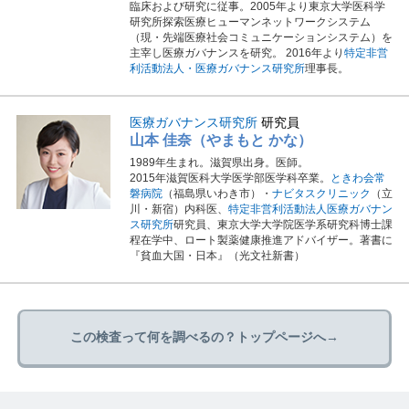
臨床および研究に従事。2005年より東京大学医科学
研究所探索医療ヒューマンネットワークシステム
（現・先端医療社会コミュニケーションシステム）を
主宰し医療ガバナンスを研究。 2016年より
特定非営
利活動法人・医療ガバナンス研究所
理事長。
医療ガバナンス研究所
研究員
山本 佳奈（やまもと かな）
1989年生まれ。滋賀県出身。医師。
2015年滋賀医科大学医学部医学科卒業。
ときわ会常
磐病院
（福島県いわき市）・
ナビタスクリニック
（立
川・新宿）内科医、
特定非営利活動法人医療ガバナン
ス研究所
研究員、東京大学大学院医学系研究科博士課
程在学中、ロート製薬健康推進アドバイザー。著書に
『貧血大国・日本』（光文社新書）
この検査って何を調べるの？トップページへ→