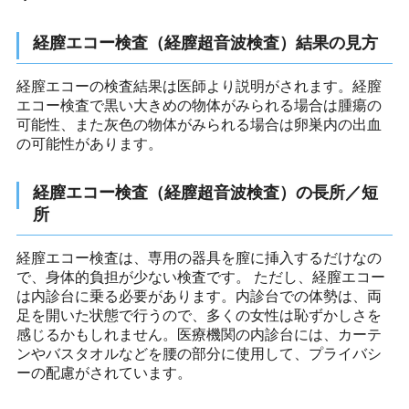
経膣エコー検査（経膣超音波検査）結果の見方
経膣エコーの検査結果は医師より説明がされます。経膣
エコー検査で黒い大きめの物体がみられる場合は腫瘍の
可能性、また灰色の物体がみられる場合は卵巣内の出血
の可能性があります。
経膣エコー検査（経膣超音波検査）の長所／短
所
経膣エコー検査は、専用の器具を膣に挿入するだけなの
で、身体的負担が少ない検査です。 ただし、経膣エコー
は内診台に乗る必要があります。内診台での体勢は、両
足を開いた状態で行うので、多くの女性は恥ずかしさを
感じるかもしれません。医療機関の内診台には、カーテ
ンやバスタオルなどを腰の部分に使用して、プライバシ
ーの配慮がされています。