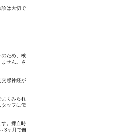
検診は大切で
そのため、検
りません。さ
副交感神経が
。
でよくみられ
スタッフに伝
ます。採血時
～3ヶ月で自