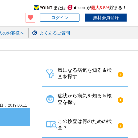
または
が
最大3.5%
貯まる！
ログイン
無料会員登録
人のお客様へ
よくあるご質問
気になる病気を知る＆検
査を探す
症状から病気を知る＆検
査を探す
： 2019.06.11
この検査は何のための検
査？