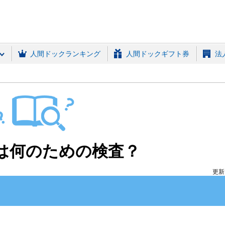
(MRSO)
人間ドックランキング
人間ドックギフト券
法
は何のための検査？
更新日