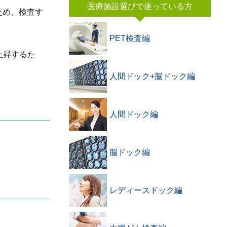
医療施設選びで迷っている方
ため、検査す
PET検査編
上昇するた
人間ドック+脳ドック編
人間ドック編
脳ドック編
レディースドック編