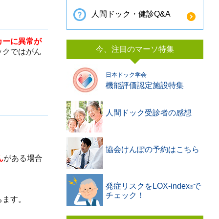
人間ドック・健診Q&A
カーに異常が
今、注目のマーソ特集
ックではがん
日本ドック学会
機能評価認定施設特集
人間ドック受診者の感想
協会けんぽの予約はこちら
ん
がある場合
発症リスクをLOX-index
で
®️
チェック！
ちます。