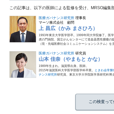
この記事は、以下の医師による監修を受け、MRSO編集
医療ガバナンス研究所
理事長
マーソ株式会社 顧問
上 昌広（かみ まさひろ）
1993年東京大学医学部卒。1999年同大学院修了。医
虎の門病院、国立がんセンターにて造血器悪性腫瘍の臨
（現・先端医療社会コミュニケーションシステム）を主宰
医療ガバナンス研究所
研究員
山本 佳奈（やまもと かな）
1989年生まれ。滋賀県出身。医師。
2015年滋賀医科大学医学部医学科卒業。
ときわ会常磐
ナンス研究所
研究員、東京大学大学院医学系研究科博
この検査って