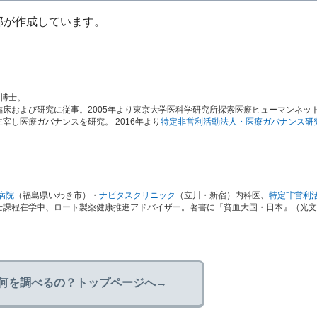
部が作成しています。
学博士。
床および研究に従事。2005年より東京大学医科学研究所探索医療ヒューマンネッ
し医療ガバナンスを研究。 2016年より
特定非営利活動法人・医療ガバナンス研
病院
（福島県いわき市）・
ナビタスクリニック
（立川・新宿）内科医、
特定非営利
士課程在学中、ロート製薬健康推進アドバイザー。著書に『貧血大国・日本』（光文
何を調べるの？トップページへ→