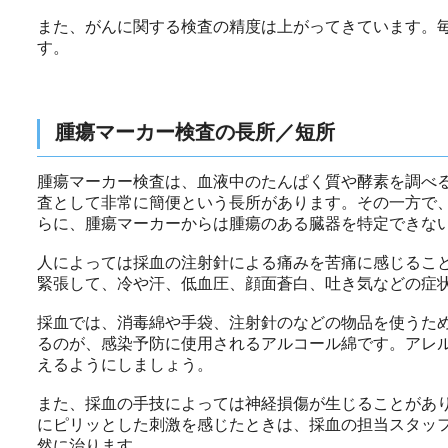
また、がんに関する検査の精度は上がってきています。
す。
腫瘍マーカー検査の長所／短所
腫瘍マーカー検査は、血液中のたんぱく質や酵素を調べ
査として非常に簡便という長所があります。その一方で
らに、腫瘍マーカーからは腫瘍のある臓器を特定できな
人によっては採血の注射針による痛みを苦痛に感じるこ
緊張して、冷や汗、低血圧、顔面蒼白、吐き気などの症
採血では、消毒綿や手袋、注射針のなどの物品を使うた
るのが、感染予防に使用されるアルコール綿です。アレ
えるようにしましょう。
また、採血の手技によっては神経損傷が生じることがあ
にピリッとした刺激を感じたときは、採血の担当スタッフ
然に治ります。