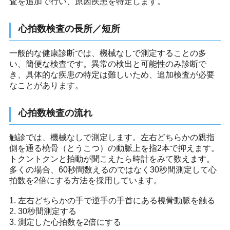
査を追加で行い、原因疾患を特定します。
心拍数検査の長所／短所
一般的な健康診断では、機械なしで測定することの多
い、簡便な検査です。異常の検出と可能性のみ診断で
き、具体的な疾患の特定は難しいため、追加検査が必要
なことがあります。
心拍数検査の流れ
触診では、機械なしで測定します。左右どちらかの親指
側を通る橈骨（とうこつ）の動脈上を指2本で抑えます。
トクントクンと拍動が聞こえたら時計をみて数えます。
多くの場合、60秒間数えるのではなく30秒間測定して心
拍数を2倍にする方法を採用しています。
1. 左右どちらかの手で逆手の手首にある橈骨動脈を触る
2. 30秒間測定する
3. 測定した心拍数を2倍にする