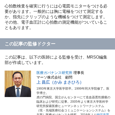
心拍数検査を確実に行うには心電図モニターをつける必
要があります。一般的には胸に電極をつけて測定する
か、指先にクリップのような機械をつけて測定します。
その他、電子血圧計に心拍数の測定機能がついているこ
ともあります。
この記事の監修ドクター
この記事は、以下の医師による監修を受け、MRSO編集
部が作成しています。
医療ガバナンス研究所
理事長
マーソ株式会社 顧問
上 昌広（かみ まさひろ）
1993年東京大学医学部卒。1999年同大学院修了。医
学博士。
虎の門病院、国立がんセンターにて造血器悪性腫瘍の
臨床および研究に従事。2005年より東京大学医科学
研究所探索医療ヒューマンネットワークシステム
（現・先端医療社会コミュニケーションシステム）を
主宰し医療ガバナンスを研究。 2016年より
特定非営