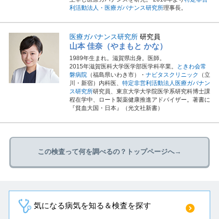
利活動法人・医療ガバナンス研究所
理事長。
医療ガバナンス研究所
研究員
山本 佳奈（やまもと かな）
1989年生まれ。滋賀県出身。医師。
2015年滋賀医科大学医学部医学科卒業。
ときわ会常
磐病院
（福島県いわき市）・
ナビタスクリニック
（立
川・新宿）内科医、
特定非営利活動法人医療ガバナン
ス研究所
研究員、東京大学大学院医学系研究科博士課
程在学中、ロート製薬健康推進アドバイザー。著書に
『貧血大国・日本』（光文社新書）
この検査って何を調べるの？トップページへ→
気になる病気を知る＆検査を探す