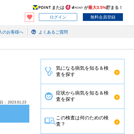
または
が
最大3.5%
貯まる！
ログイン
無料会員登録
人のお客様へ
よくあるご質問
気になる病気を知る＆検
査を探す
症状から病気を知る＆検
査を探す
： 2023.01.23
この検査は何のための検
査？