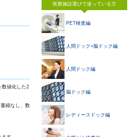
医療施設選びで迷っている方
PET検査編
人間ドック+脳ドック編
人間ドック編
を数値化した2
脳ドック編
は萎縮なし、数
レディースドック編
れます。