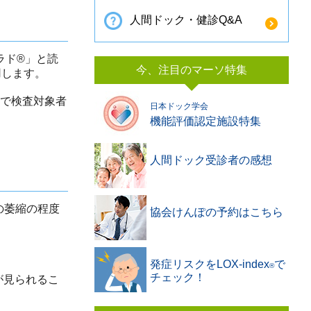
人間ドック・健診Q&A
イエスラド®」と読
今、注目のマーソ特集
用します。
とで検査対象者
日本ドック学会
機能評価認定施設特集
人間ドック受診者の感想
の萎縮の程度
協会けんぽの予約はこちら
発症リスクをLOX-index
で
®️
チェック！
が見られるこ