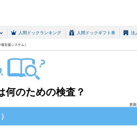
(MRSO)
人間ドックランキング
人間ドックギフト券
法
縮評価支援システム）
は何のための検査？
更新日
ム）