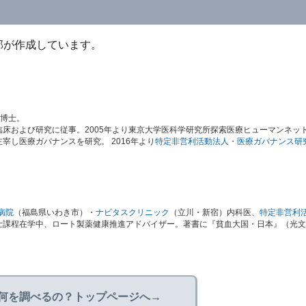
部が作成しています。
学博士。
床および研究に従事。2005年より東京大学医科学研究所探索医療ヒューマンネッ
し医療ガバナンスを研究。 2016年より
特定非営利活動法人・医療ガバナンス研
病院
（福島県いわき市）・
ナビタスクリニック
（立川・新宿）内科医、
特定非営利
士課程在学中、ロート製薬健康推進アドバイザー。著書に『貧血大国・日本』（光文
何を調べるの？トップページへ→