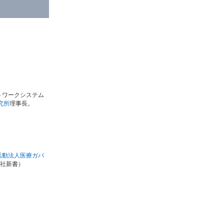
トワークシステム
究所
理事長。
活動法人医療ガバ
社新書）