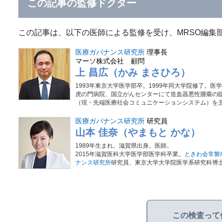
この記事の監修ドクター
この記事は、以下の医師による監修を受け、MRSO編集
医療ガバナンス研究所
理事長
マーソ株式会社 顧問
上 昌広（かみ まさひろ）
1993年東京大学医学部卒。1999年同大学院修了。医
虎の門病院、国立がんセンターにて造血器悪性腫瘍の臨
（現・先端医療社会コミュニケーションシステム）を主宰
医療ガバナンス研究所
研究員
山本 佳奈（やまもと かな）
1989年生まれ。滋賀県出身。医師。
2015年滋賀医科大学医学部医学科卒業。
ときわ会常磐
ナンス研究所
研究員、東京大学大学院医学系研究科博
この検査って