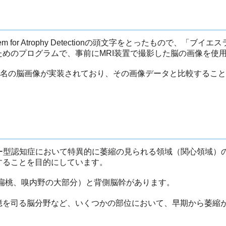
sis System for Atrophy Detectionの頭文字をとったもので、「ブ
めのプログラムで、事前にMRI装置で撮影した脳の画像を使
女80名の脳画像が実装されており、その画像データと比較するこ
マー型認知症において特異的に萎縮の見られる領域（関心領域）
することを目的にしています。
、扁桃、嗅内野の大部分）と背側脳幹があります。
憶を司る脳分野など、いくつかの部位において、早期から萎縮