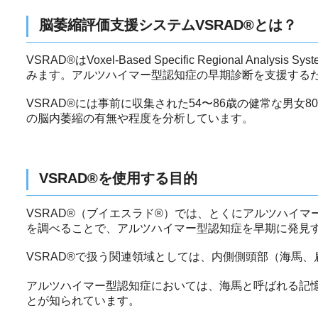
脳萎縮評価支援システムVSRAD®とは？
VSRAD®はVoxel-Based Specific Regional Analy
みます。アルツハイマー型認知症の早期診断を支援するた
VSRAD®には事前に収集された54〜86歳の健常な男
の脳内萎縮の有無や程度を分析しています。
VSRAD®を使用する目的
VSRAD®（ブイエスラド®）では、とくにアルツハイ
を調べることで、アルツハイマー型認知症を早期に発見
VSRAD®で扱う関連領域としては、内側側頭部（海馬
アルツハイマー型認知症においては、海馬と呼ばれる記
とが知られています。