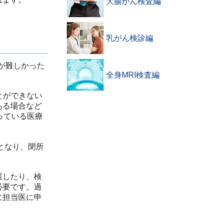
大腸がん検査編
乳がん検診編
が難しかった
全身MRI検査編
とができない
ある場合など
っている医療
となり、閉所
展したり、検
必要です。過
に担当医に申