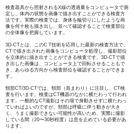
検査器具から照射されるX線の透過量をコンピュータで測
定し、体内の状態を画像で描き出すことができる検査方
法です。実際の検査では、身体を輪切りにしたような画
像を何十枚も描き出し、並べて確認することで検査部位
の全体像を把握しています。
3D-CTとは、このC T技術を応用した最新の検査方法で、
CTで描き出された画像をコンピュータ処理し、撮影部位
を立体的に描き出すことができる検査です。3D-CTで描
き出した画像は、コンピュータ上で回転させることもで
き、あらゆる方向から検査部位を確認することができま
す。
頸部CT/3D-CTでは、頸部（首まわり）に注目し、CT検
査を行います。検査はCT機器のなかに横たわって行われ
ます。一般的なCT撮影はその場で身動きせずに横たわっ
ていればよいのですが、頸部は呼吸に伴う動きが大き
く、うまく撮影できない可能性が高いため、実際に撮影
している間（20〜30秒程度）は息を止めている必要があ
ります。