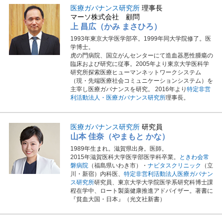
医療ガバナンス研究所
理事長
マーソ株式会社 顧問
上 昌広（かみ まさひろ）
1993年東京大学医学部卒。1999年同大学院修了。医
学博士。
虎の門病院、国立がんセンターにて造血器悪性腫瘍の
臨床および研究に従事。2005年より東京大学医科学
研究所探索医療ヒューマンネットワークシステム
（現・先端医療社会コミュニケーションシステム）を
主宰し医療ガバナンスを研究。 2016年より
特定非営
利活動法人・医療ガバナンス研究所
理事長。
医療ガバナンス研究所
研究員
山本 佳奈（やまもと かな）
1989年生まれ。滋賀県出身。医師。
2015年滋賀医科大学医学部医学科卒業。
ときわ会常
磐病院
（福島県いわき市）・
ナビタスクリニック
（立
川・新宿）内科医、
特定非営利活動法人医療ガバナン
ス研究所
研究員、東京大学大学院医学系研究科博士課
程在学中、ロート製薬健康推進アドバイザー。著書に
『貧血大国・日本』（光文社新書）