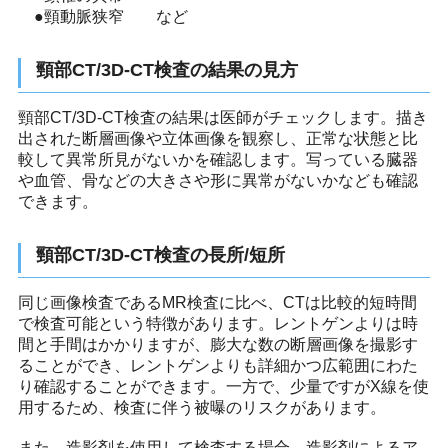
●頸動脈狭窄 など
頸部CT/3D-CT検査の結果の見方
頸部CT/3D-CT検査の結果は医師がチェックします。描き
出された断層画像や立体画像を観察し、正常な状態と比
較して異常所見がないかを確認します。写っている臓器
や血管、骨などの大きさや形に異常がないかなども確認
できます。
頸部CT/3D-CT検査の長所/短所
同じ画像検査であるMR検査に比べ、CTは比較的短時間
で検査可能という特徴があります。レントゲンよりは時
間と手間はかかりますが、膨大な数の断層画像を撮影す
ることができ、レントゲンよりも詳細かつ広範囲にわた
り確認することができます。一方で、少量ですがX線を使
用するため、検査に伴う被曝のリスクがあります。
また、造影剤を使用して検査する場合、造影剤によるア