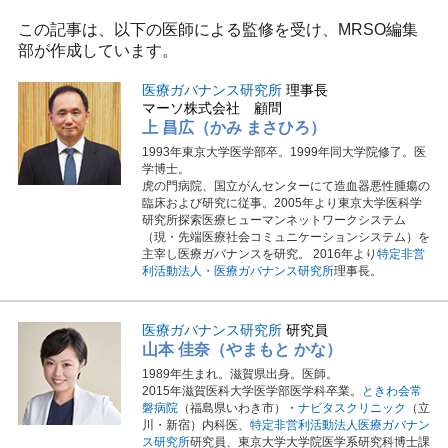
この記事は、以下の医師による監修を受け、MRSO編集
部が作成しています。
医療ガバナンス研究所
理事長
マーソ株式会社 顧問
上 昌広（かみ まさひろ）
1993年東京大学医学部卒。1999年同大学院修了。医
学博士。
虎の門病院、国立がんセンターにて造血器悪性腫瘍の
臨床および研究に従事。2005年より東京大学医科学
研究所探索医療ヒューマンネットワークシステム
（現・先端医療社会コミュニケーションシステム）を
主宰し医療ガバナンスを研究。 2016年より
特定非営
利活動法人・医療ガバナンス研究所
理事長。
医療ガバナンス研究所
研究員
山本 佳奈（やまもと かな）
1989年生まれ。滋賀県出身。医師。
2015年滋賀医科大学医学部医学科卒業。
ときわ会常
磐病院
（福島県いわき市）・
ナビタスクリニック
（立
川・新宿）内科医、
特定非営利活動法人医療ガバナン
ス研究所
研究員、東京大学大学院医学系研究科博士課