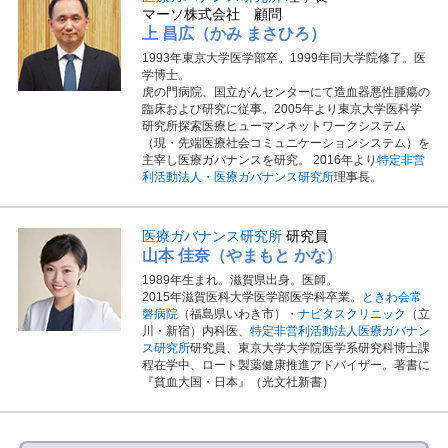
マーソ株式会社 顧問
上 昌広（かみ まさひろ）
1993年東京大学医学部卒。1999年同大学院修了。医
学博士。
虎の門病院、国立がんセンターにて造血器悪性腫瘍の
臨床および研究に従事。2005年より東京大学医科学
研究所探索医療ヒューマンネットワークシステム
（現・先端医療社会コミュニケーションシステム）を
主宰し医療ガバナンスを研究。 2016年より
特定非営
利活動法人・医療ガバナンス研究所
理事長。
医療ガバナンス研究所
研究員
山本 佳奈（やまもと かな）
1989年生まれ。滋賀県出身。医師。
2015年滋賀医科大学医学部医学科卒業。
ときわ会常
磐病院
（福島県いわき市）・
ナビタスクリニック
（立
川・新宿）内科医、
特定非営利活動法人医療ガバナン
ス研究所
研究員、東京大学大学院医学系研究科博士課
程在学中、ロート製薬健康推進アドバイザー。著書に
『貧血大国・日本』（光文社新書）