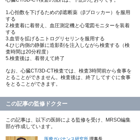
1.心拍数を下げるためのβ遮断薬（βブロッカー）を服用
する
2.検査着に着替え、血圧測定機と心電図モニターを装着
する
3.血管を拡げるニトログリセリンを服用する
4.ひじ内側の静脈に造影剤を注入しながら検査する（検
査時間は20分程度）
5.検査後は、着替えて終了
なお、心臓CT/3D-CT検査では、検査3時間前から食事を
とることができません。検査後は、終了してすぐに食事
をとることができます。
この記事の監修ドクター
この記事は、以下の医師による監修を受け、MRSO編集
部が作成しています。
医療ガバナンス研究所
理事長