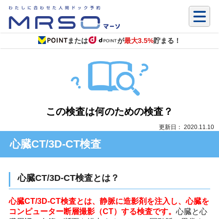
または
が
最大3.5%
貯まる！
この検査は何のための検査？
更新日： 2020.11.10
心臓CT/3D-CT検査
心臓CT/3D-CT検査とは？
心臓CT/3D-CT検査とは、静脈に造影剤を注入し、心臓を
コンピューター断層撮影（CT）する検査です。
心臓と心