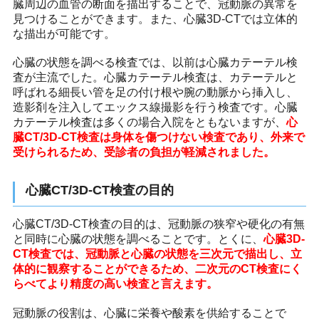
臓周辺の血管の断面を描出することで、冠動脈の異常を
見つけることができます。また、心臓3D-CTでは立体的
な描出が可能です。
心臓の状態を調べる検査では、以前は心臓カテーテル検
査が主流でした。心臓カテーテル検査は、カテーテルと
呼ばれる細長い管を足の付け根や腕の動脈から挿入し、
造影剤を注入してエックス線撮影を行う検査です。心臓
カテーテル検査は多くの場合入院をともないますが、
心
臓CT/3D-CT検査は身体を傷つけない検査であり、外来で
受けられるため、受診者の負担が軽減されました。
心臓CT/3D-CT検査の目的
心臓CT/3D-CT検査の目的は、冠動脈の狭窄や硬化の有無
と同時に心臓の状態を調べることです。とくに、
心臓3D-
CT検査では、冠動脈と心臓の状態を三次元で描出し、立
体的に観察することができるため、二次元のCT検査にく
らべてより精度の高い検査と言えます。
冠動脈の役割は、心臓に栄養や酸素を供給することで