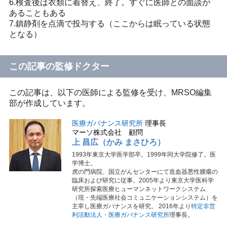
6.検査後は衣類に着替え、終了。すぐに医師との面談が
あることもある
7.鎮静剤を点滴で投与する（ここからは眠っている状態
となる）
この記事の監修ドクター
この記事は、以下の医師による監修を受け、MRSO編集
部が作成しています。
医療ガバナンス研究所
理事長
マーソ株式会社 顧問
上 昌広（かみ まさひろ）
1993年東京大学医学部卒。1999年同大学院修了。医
学博士。
虎の門病院、国立がんセンターにて造血器悪性腫瘍の
臨床および研究に従事。2005年より東京大学医科学
研究所探索医療ヒューマンネットワークシステム
（現・先端医療社会コミュニケーションシステム）を
主宰し医療ガバナンスを研究。 2016年より
特定非営
利活動法人・医療ガバナンス研究所
理事長。