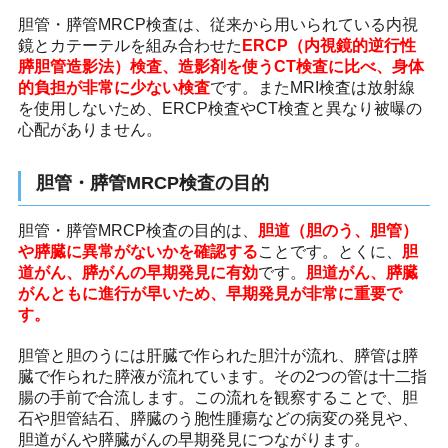
胆管・膵管MRCP検査は、従来から用いられている内視
鏡とカテーテルを組み合わせた
ERCP（内視鏡的逆行性
膵胆管造影法）検査、造影剤を使うCT検査に比べ、身体
的負担が非常に少ない検査
です。またMRI検査は放射線
を使用しないため、ERCP検査やCT検査と異なり被曝の
心配がありません。
胆管・膵管MRCP検査の目的
胆管・膵管MRCP検査の目的は、
胆道（胆のう、胆管）
や膵臓に異常がないかを確認する
ことです。とくに、
胆
道がん、膵がんの早期発見に有効
です。
胆道がん、膵臓
がんともに進行が早いため、早期発見が非常に重要で
す。
胆管と胆のうには肝臓で作られた胆汁が流れ、膵管は膵
臓で作られた膵液が流れています。その2つの管は十二指
腸の手前で合流します。この流れを観察することで、胆
石や胆管結石、膵臓のう胞性腫瘍などの病変の発見や、
胆道がんや膵臓がんの早期発見につながります。