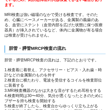
ます。
MRI検査は強い磁場のなかで受ける検査です。そのた
め、心臓にペースメーカーがある、金属製の義歯のあ
る、血管にステント（血管内部を広げた状態に保つ医療
器具）が挿入されているなど、体内に金属物が有る場合
は検査が受けられません。
胆管・膵管MRCP検査の流れ
胆管・膵管MRCP検査の流れは、下記のとおりです。
1.検査着に着替え、アクセサリー・ピアス・入れ歯・時
計などの金属製のものを外す
2.検査台に横たわり、電波を受信するコイルを検査部位
に装着する
3.MRI検査機器のなかは大きな音がするため耳栓をする
4.検査時間は30〜40分、気分が悪くなったときのために
ブザーを持ち検査を開始する
5.検査が終了したら、検査台からゆっくり立ち上がる