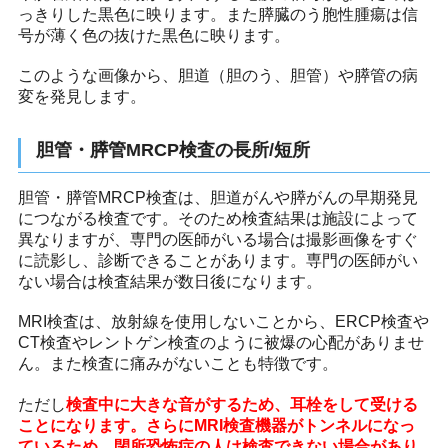
っきりした黒色に映ります。また膵臓のう胞性腫瘍は信
号が薄く色の抜けた黒色に映ります。
このような画像から、胆道（胆のう、胆管）や膵管の病
変を発見します。
胆管・膵管MRCP検査の長所/短所
胆管・膵管MRCP検査は、胆道がんや膵がんの早期発見
につながる検査です。そのため検査結果は施設によって
異なりますが、専門の医師がいる場合は撮影画像をすぐ
に読影し、診断できることがあります。専門の医師がい
ない場合は検査結果が数日後になります。
MRI検査は、放射線を使用しないことから、ERCP検査や
CT検査やレントゲン検査のように被爆の心配がありませ
ん。また検査に痛みがないことも特徴です。
ただし
検査中に大きな音がするため、耳栓をして受ける
ことになります。さらにMRI検査機器がトンネルになっ
ているため、閉所恐怖症の人は検査できない場合があり