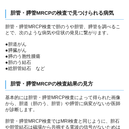
胆管・膵管MRCPの検査で見つけられる病気
胆管・膵管MRCP検査で胆のうや胆管、膵管を調べるこ
とで、次のような病気や症状の発見に繋がります。
●胆道がん
●膵臓がん
●膵のう胞性腫瘍
●胆のう結石
●総胆管結石 など
胆管・膵管MRCPの検査結果の見方
基本的には胆管・膵管MRCP検査によって得られた画像
から、胆道（胆のう、胆管）や膵管に病変がないか医師
が診断します。
胆管・膵管MRCP検査ではMRI検査と同じように、胆石
や胆管結石は磁場から共鳴する電波の信号がないためは