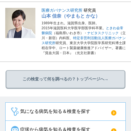
医療ガバナンス研究所
研究員
山本 佳奈（やまもと かな）
1989年生まれ。滋賀県出身。医師。
2015年滋賀医科大学医学部医学科卒業。
ときわ会常
磐病院
（福島県いわき市）・
ナビタスクリニック
（立
川・新宿）内科医、
特定非営利活動法人医療ガバナン
ス研究所
研究員、東京大学大学院医学系研究科博士課
程在学中、ロート製薬健康推進アドバイザー。著書に
『貧血大国・日本』（光文社新書）
この検査って何を調べるの？トップページへ→
気になる病気を知る＆検査を探す
症状から病気を知る＆検査を探す