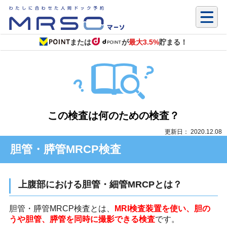
または
が
最大3.5%
貯まる！
この検査は何のための検査？
更新日： 2020.12.08
胆管・膵管MRCP検査
上腹部における胆管・細管MRCPとは？
胆管・膵管MRCP検査とは、
MRI検査装置を使い、胆の
うや胆管、膵管を同時に撮影できる検査
です。