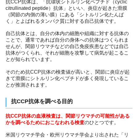
抗CCP抗体は、「抗環状シトルリン化ペプチド（cyclic
citrullinated peptide）抗体」といい、炎症が起きた滑膜
（関節の内側の薄い膜）にある「シトルリン化たんぱ
く」とよばれるタンパク質に対する自己抗体です。
自己抗体とは、自分の体内の細胞や組織に対する抗体の
ことで、通常であれば自分の身体への抗体はつくられま
せんが、関節リウマチなどの自己免疫疾患などでは自己
抗体がつくられ、それが細胞を攻撃して病気が起こるこ
とが知られています。
そのため抗CCP抗体の検査値が高いと、関節に炎症が起
きて滑膜にシトルリン化ペプチドが多く発現しているこ
とが推測されます。
抗CCP抗体を調べる目的
抗CCP抗体の血液検査は、関節リウマチの可能性がある
かを調べるためにおこなわれる検査
のひとつです。
米国リウマチ学会・欧州リウマチ学会より出された「リ