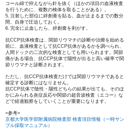
コール綿で抑えながら針を抜く（ほかの項目の血液検査
を行うために、複数の検体を取ることがある）。
5. 注射した部位に絆創膏を貼る。血が止まるまでの数分
間、自身で圧迫しておく。
6. 完全に止血したら、絆創膏を剥がす。
抗CCP抗体検査は、関節リウマチの診断や治療を始める
前に、血液検査として抗CCP抗体があるかを調べられ、
人間ドックの二次的な検査としても用いられます。関節
痛がある場合、抗CCP抗体で陽性が出ると高い確率で関
節リウマチと診断されます。
ただし、抗CCP抗体検査だけでは関節リウマチであると
確定する診断にはなりません。
抗CCP抗体で陰性・陽性どちらの結果が出ても、そのほ
かにみられる炎症反応や関節の超音波検査（エコー）な
どで経過観察をしていくことが重要になります。
<参考>
京都大学医学部附属病院検査部 検査項目情報（一時サン
プル採取マニュアル）