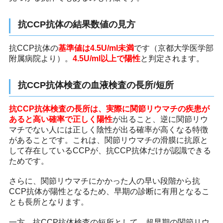
抗CCP抗体の結果数値の見方
抗CCP抗体の
基準値は4.5U/ml未満
です（京都大学医学部
附属病院より）。
4.5U/ml以上で陽性
と判定されます。
抗CCP抗体検査の血液検査の長所/短所
抗CCP抗体検査の長所は、実際に関節リウマチの疾患が
あると高い確率で正しく陽性
が出ること、逆に関節リウ
マチでない人には正しく陰性が出る確率が高くなる特徴
があることです。これは、関節リウマチの滑膜に抗原と
して存在しているCCPが、抗CCP抗体だけが認識できる
ためです。
さらに、関節リウマチにかかった人の早い段階から抗
CCP抗体が陽性となるため、早期の診断に有用となるこ
とも長所となります。
一方、抗CCP抗体検査の短所として、超早期の関節リウ