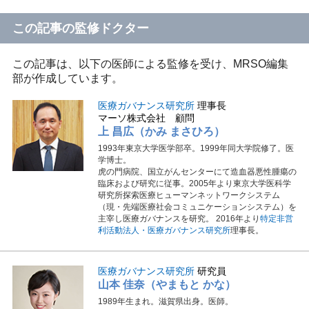
この記事の監修ドクター
この記事は、以下の医師による監修を受け、MRSO編集
部が作成しています。
医療ガバナンス研究所
理事長
マーソ株式会社 顧問
上 昌広（かみ まさひろ）
1993年東京大学医学部卒。1999年同大学院修了。医
学博士。
虎の門病院、国立がんセンターにて造血器悪性腫瘍の
臨床および研究に従事。2005年より東京大学医科学
研究所探索医療ヒューマンネットワークシステム
（現・先端医療社会コミュニケーションシステム）を
主宰し医療ガバナンスを研究。 2016年より
特定非営
利活動法人・医療ガバナンス研究所
理事長。
医療ガバナンス研究所
研究員
山本 佳奈（やまもと かな）
1989年生まれ。滋賀県出身。医師。