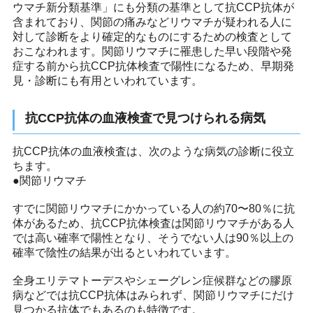
ウマチ新分類基準」にも分類の基準として抗CCP抗体が
含まれており、関節の痛みなどリウマチが疑われる人に
対して診断をより確定的なものにするための検査として
おこなわれます。関節リウマチに罹患した早い段階や発
症する前から抗CCP抗体検査で陽性になるため、早期発
見・診断にも有用といわれています。
抗CCP抗体の血液検査で見つけられる病気
抗CCP抗体の血液検査は、次のような病気の診断に役立
ちます。
●関節リウマチ
すでに関節リウマチにかかっている人の約70〜80％に抗
体があるため、抗CCP抗体検査は関節リウマチがある人
では高い確率で陽性となり、そうでない人は90％以上の
確率で陰性の結果が出るといわれています。
全身エリテマトーデスやシェーグレン症候群などの膠原
病などでは抗CCP抗体はみられず、関節リウマチにだけ
見つかる抗体でもあるのも特徴です。