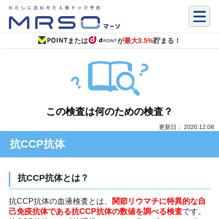
または
が
最大3.5%
貯まる！
この検査は何のための検査？
更新日： 2020.12.08
抗CCP抗体
抗CCP抗体とは？
抗CCP抗体の血液検査とは、
関節リウマチに特異的な自
己免疫抗体である抗CCP抗体の数値を調べる検査
です。