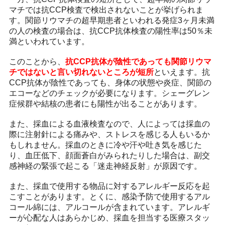
マチでは抗CCP検査で検出されないことが挙げられま
す。関節リウマチの超早期患者といわれる発症3ヶ月未満
の人の検査の場合は、抗CCP抗体検査の陽性率は50％未
満といわれています。
このことから、
抗CCP抗体が陰性であっても関節リウマ
チではないと言い切れないところが短所
といえます。抗
CCP抗体が陰性であっても、身体の状態や炎症、関節の
エコーなどのチェックが必要になります。シェーグレン
症候群や結核の患者にも陽性が出ることがあります。
また、採血による血液検査なので、人によっては採血の
際に注射針による痛みや、ストレスを感じる人もいるか
もしれません。採血のときに冷や汗や吐き気を感じた
り、血圧低下、顔面蒼白がみられたりした場合は、副交
感神経の緊張で起こる「迷走神経反射」が原因です。
また、採血で使用する物品に対するアレルギー反応を起
こすことがあります。とくに、感染予防で使用するアル
コール綿には、アルコールが含まれています。アレルギ
ーが心配な人はあらかじめ、採血を担当する医療スタッ