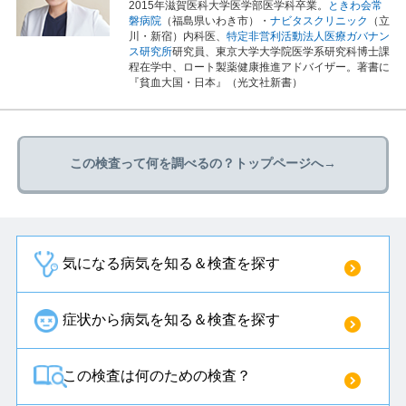
2015年滋賀医科大学医学部医学科卒業。
ときわ会常
磐病院
（福島県いわき市）・
ナビタスクリニック
（立
川・新宿）内科医、
特定非営利活動法人医療ガバナン
ス研究所
研究員、東京大学大学院医学系研究科博士課
程在学中、ロート製薬健康推進アドバイザー。著書に
『貧血大国・日本』（光文社新書）
この検査って何を調べるの？トップページへ→
気になる病気を知る＆検査を探す
症状から病気を知る＆検査を探す
この検査は何のための検査？