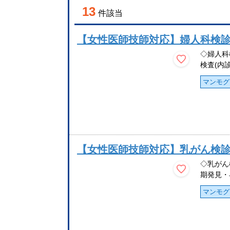
13
件該当
【女性医師技師対応】婦人科検診(
◇婦人科
検査(内
マンモグ
【女性医師技師対応】乳がん検診
◇乳がん
期発見・
マンモグ