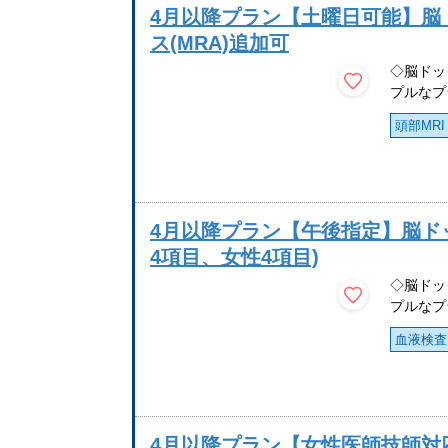
4月以降プラン【土曜日可能】脳
ス(MRA)追加可
◇脳ドッ
プルなプ
頭部MRI
4月以降プラン【午後指定】脳ド
4項目、女性4項目)
◇脳ドッ
プルなプ
血液検査
4月以降プラン【女性医師技師対