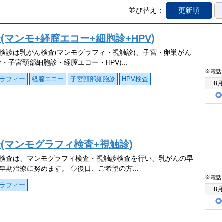
並び替え：
更新順
マンモ+経膣エコー+細胞診+HPV)
検診は乳がん検査(マンモグラフィ・視触診)、子宮・卵巣がん
診・子宮頸部細胞診・経膣エコー・HPV)...
※電話
ラフィー
経膣エコー
子宮頸部細胞診
HPV検査
8
(マンモグラフィ検査+視触診)
検査は、マンモグラフィ検査・視触診検査を行い、乳がんの早
早期治療に努めます。 ◇後日、ご希望の方...
※電話
ラフィー
8