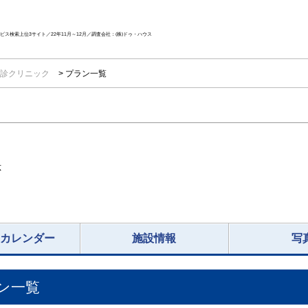
ス検索上位3サイト／22年11月～12月／調査会社：(株)ドゥ・ハウス
診クリニック
プラン一覧
応
況カレンダー
施設情報
写
ン一覧