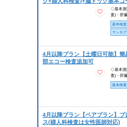
ク+婦人科検査)+脳ドック基本コ
◇基本測
査)・肝
基本検査
マンモグ
4月以降プラン【土曜日可能】簡易
部エコー検査追加可
◇基本測
査)・肝
基本検査
4月以降プラン【ペアプラン】プ
ス(婦人科検査は女性医師対応)