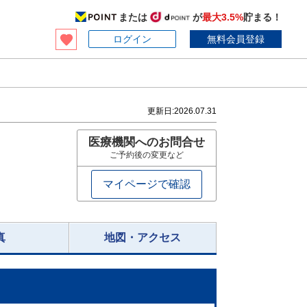
または
が
最大3.5%
貯まる！
ログイン
無料会員登録
更新日:
2026.07.31
医療機関へのお問合せ
ご予約後の変更など
マイページで確認
真
地図・アクセス