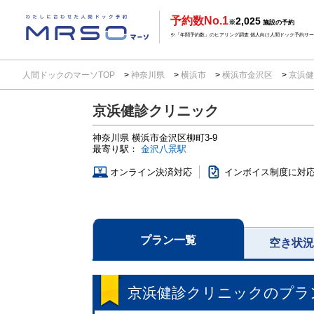
予約数No.1
2,025
※
施設の予約
※「年間予約数」のヒアリング調査 個人向け人間ドック予約サービ
人間ドックのマーソTOP
神奈川県
横浜市
横浜市金沢区
京浜健
京浜健診クリニック
神奈川県
横浜市金沢区柳町3-9
最寄り駅：
金沢八景駅
オンライン決済対応
インボイス制度に対
プラン一覧
空き状
京浜健診クリニック
のプラ