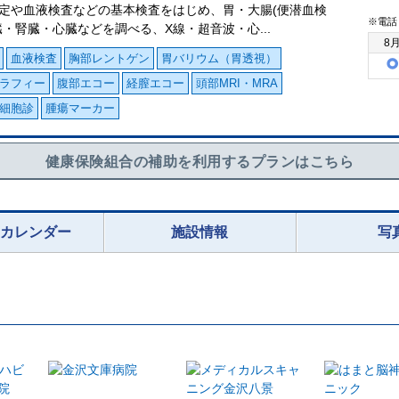
定や血液検査などの基本検査をはじめ、胃・大腸(便潜血検
※電話
臓・腎臓・心臓などを調べる、X線・超音波・心...
8
血液検査
胸部レントゲン
胃バリウム（胃透視）
ラフィー
腹部エコー
経膣エコー
頭部MRI・MRA
細胞診
腫瘍マーカー
健康保険組合の補助を利用するプランはこちら
況カレンダー
施設情報
写