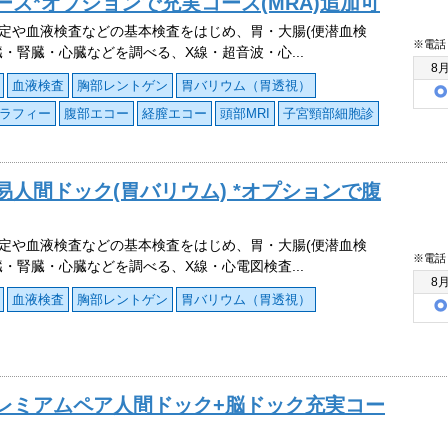
ース*オプションで充実コース(MRA)追加可
定や血液検査などの基本検査をはじめ、胃・大腸(便潜血検
※電話
臓・腎臓・心臓などを調べる、X線・超音波・心...
8
血液検査
胸部レントゲン
胃バリウム（胃透視）
ラフィー
腹部エコー
経膣エコー
頭部MRI
子宮頸部細胞診
人間ドック(胃バリウム) *オプションで腹
定や血液検査などの基本検査をはじめ、胃・大腸(便潜血検
※電話
臓・腎臓・心臓などを調べる、X線・心電図検査...
8
血液検査
胸部レントゲン
胃バリウム（胃透視）
レミアムペア人間ドック+脳ドック充実コー