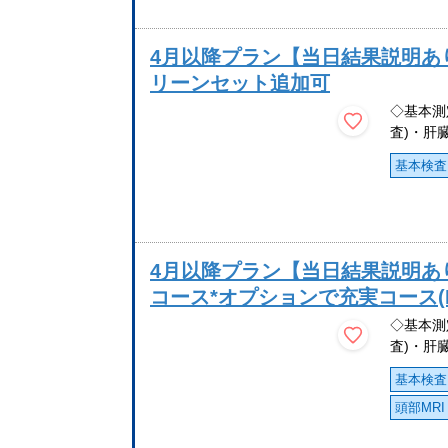
4月以降プラン【当日結果説明あ
リーンセット追加可
◇基本測
査)・肝
基本検査
4月以降プラン【当日結果説明あ
コース*オプションで充実コース(
◇基本測
査)・肝
基本検査
頭部MRI