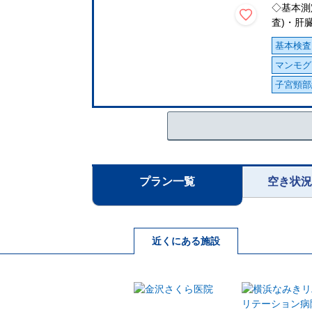
◇基本測
査)・肝
基本検査
マンモグ
子宮頸部
プラン一覧
空き状
近くにある施設