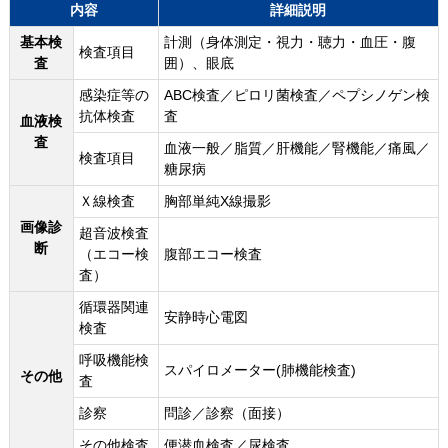
内容
詳細説明
基本検
計測（身体測定・視力・聴力・血圧・腹
検査項目
査
囲）、眼底
感染症等の
ABC検査／ピロリ菌検査／ペプシノゲン検
抗体検査
査
血液検
査
血液一般／脂質／肝機能／腎機能／痛風／
検査項目
糖尿病
Ｘ線検査
胸部単純X線撮影
画像診
超音波検査
断
（エコー検
腹部エコー検査
査）
循環器関連
安静時心電図
検査
呼吸機能検
スパイロメーター(肺機能検査)
その他
査
診察
問診／診察（面接）
その他検査
便潜血検査／尿検査