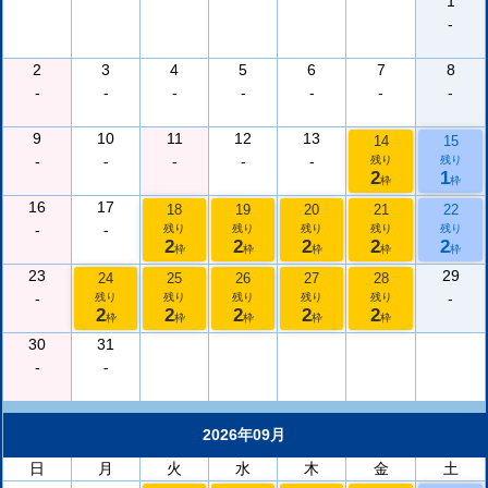
1
-
2
3
4
5
6
7
8
-
-
-
-
-
-
-
9
10
11
12
13
14
15
-
-
-
-
-
残り
残り
2
1
枠
枠
16
17
18
19
20
21
22
-
-
残り
残り
残り
残り
残り
2
2
2
2
2
枠
枠
枠
枠
枠
23
29
24
25
26
27
28
-
-
残り
残り
残り
残り
残り
2
2
2
2
2
枠
枠
枠
枠
枠
30
31
-
-
2026年09月
日
月
火
水
木
金
土