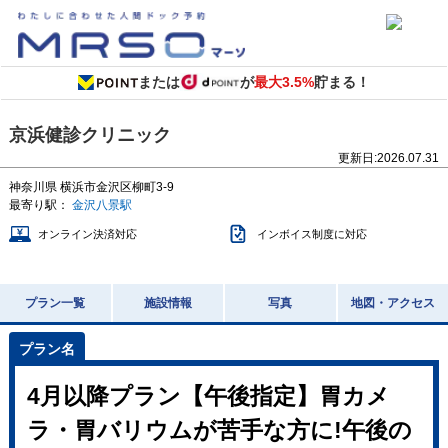
または
が
最大3.5%
貯まる！
京浜健診クリニック
更新日:
2026.07.31
神奈川県
横浜市金沢区柳町3-9
最寄り駅：
金沢八景駅
オンライン決済対応
インボイス制度に対応
プラン一覧
施設情報
写真
地図・アクセス
4月以降プラン【午後指定】胃カメ
ラ・胃バリウムが苦手な方に!午後の