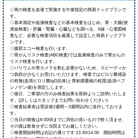
◇胃の検査を血液で実施する午後指定の簡易ドックプランで
す。
◇基本測定や血液検査などの基本検査をはじめ、胃・大腸(便
潜血検査)・肝臓・腎臓・心臓などを調べる、X線・心電図検
査など、必要な検査項目を厳選して設定した簡易ドックプラ
ンです。
◇腹部エコー検査も行います。
◇胃がんリスク検査(ABC検査)では血液検査のみで胃がんの
リスク検査を行います。
◇バリウムや胃カメラを飲む必要がないため、スピーディか
つ負担が少なくお受けいただけます。検査ではピロリ菌感染
の有無(血清ピロリ菌IgG抗体)と胃粘膜萎縮の程度(血清ペプ
シノゲン値)を測定しします。
◇後日、ご希望の方のみ検査結果を医師よりご説明いたしま
す。(詳しくはスタッフまでお問い合わせください)
◇検査結果表は受診後2週間～3週間以内に送付しておりま
す。
◇当日の朝食は8:00頃までに消化の良いもので軽く済ませ、
その後は飲食せずに当院までお越しください。
◇検査開始時間は右記の通りです:13:30/14:00 開始時間は