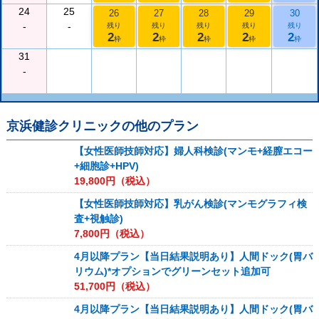
24
25
26
27
28
29
30
-
-
残り
残り
残り
残り
残り
2
2
2
2
2
枠
枠
枠
枠
枠
31
-
京浜健診クリニック
の他のプラン
【女性医師技師対応】婦人科検診(マンモ+経膣エコー
+細胞診+HPV)
19,800
円（税込）
【女性医師技師対応】乳がん検診(マンモグラフィ検
査+視触診)
7,800
円（税込）
4月以降プラン【当日結果説明あり】人間ドック(胃バ
リウム)*オプションでグリーンセット追加可
51,700
円（税込）
4月以降プラン【当日結果説明あり】人間ドック(胃バ