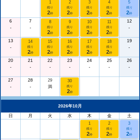
1
2
3
4
5
残り
残り
残り
残り
残り
2
2
2
2
2
枠
枠
枠
枠
枠
6
7
12
8
9
10
11
-
-
-
残り
残り
残り
残り
2
2
2
2
枠
枠
枠
枠
13
19
14
15
16
17
18
-
-
残り
残り
残り
残り
残り
2
2
2
2
2
枠
枠
枠
枠
枠
20
21
22
23
24
25
26
-
-
-
-
-
-
-
27
28
29
30
-
-
満
残り
2
枠
2026年10月
日
月
火
水
木
金
土
1
2
3
残り
残り
残り
2
2
2
枠
枠
枠