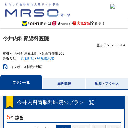
または
が
最大3.5%
貯まる！
今井内科胃腸科医院
更新日:
2026.08.04
京都府
両替町通丸太町下る西方寺町161
最寄り駅：
丸太町駅
/
烏丸御池駅
インボイス制度に対応
プラン一覧
施設情報
地図・アクセス
今井内科胃腸科医院
のプラン一覧
5
件該当