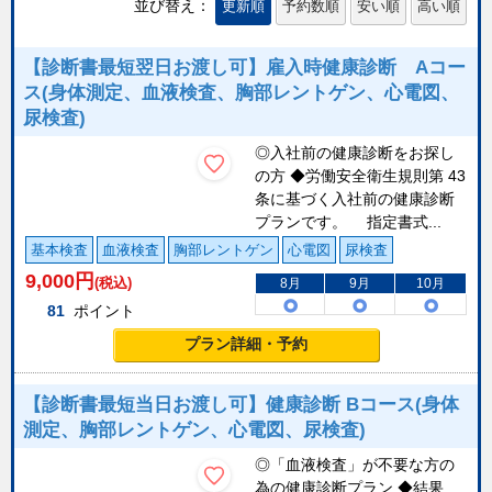
並び替え：
更新順
予約数順
安い順
高い順
【診断書最短翌日お渡し可】雇入時健康診断 Aコー
ス(身体測定、血液検査、胸部レントゲン、心電図、
尿検査)
◎入社前の健康診断をお探し
の方 ◆労働安全衛生規則第 43
条に基づく入社前の健康診断
プランです。 指定書式...
基本検査
血液検査
胸部レントゲン
心電図
尿検査
9,000
円
(税込)
8月
9月
10月
81
ポイント
プラン詳細・予約
【診断書最短当日お渡し可】健康診断 Bコース(身体
測定、胸部レントゲン、心電図、尿検査)
◎「血液検査」が不要な方の
為の健康診断プラン ◆結果