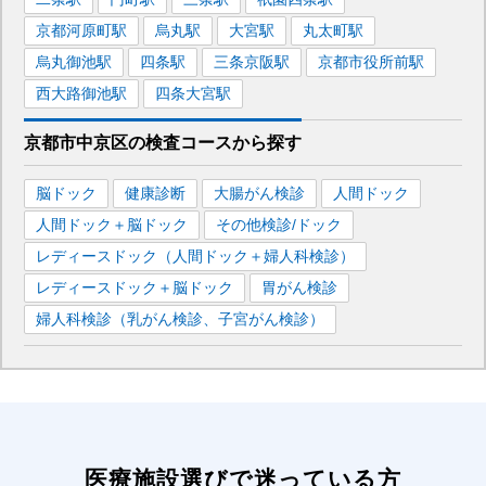
京都河原町
駅
烏丸
駅
大宮
駅
丸太町
駅
烏丸御池
駅
四条
駅
三条京阪
駅
京都市役所前
駅
西大路御池
駅
四条大宮
駅
京都市中京区
の
検査コースから探す
脳ドック
健康診断
大腸がん検診
人間ドック
人間ドック＋脳ドック
その他検診/ドック
レディースドック（人間ドック＋婦人科検診）
レディースドック＋脳ドック
胃がん検診
婦人科検診（乳がん検診、子宮がん検診）
医療施設選びで迷っている方