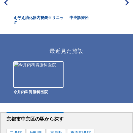
診セ
えぞえ消化器内視鏡クリニッ
中央診療所
大
ク
最近見た施設
今井内科胃腸科医院
京都市中京区
の駅から
探す
二条
駅
円町
駅
三条
駅
祇園四条
駅