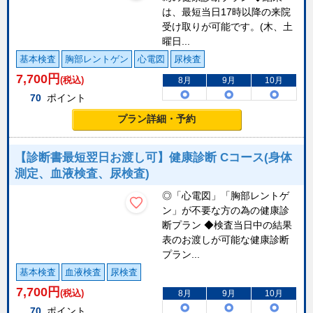
は、最短当日17時以降の来院
受け取りが可能です。(木、土
曜日...
基本検査
胸部レントゲン
心電図
尿検査
7,700
円
(税込)
8月
9月
10月
70
ポイント
プラン詳細・予約
【診断書最短翌日お渡し可】健康診断 Cコース(身体
測定、血液検査、尿検査)
◎「心電図」「胸部レントゲ
ン」が不要な方の為の健康診
断プラン ◆検査当日中の結果
表のお渡しが可能な健康診断
プラン...
基本検査
血液検査
尿検査
7,700
円
(税込)
8月
9月
10月
70
ポイント