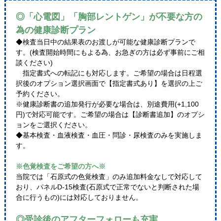
◎「心電図」「胸部レントゲン」が不要な方の
為の健康診断プラン
◆検査当日中の結果表のお渡しが可能な健康診断プランで
す。(検査開始時間にもよる為、お急ぎの方は必ず事前にご相
談ください)
指定書式への転記にも対応します。ご希望の場合は日程選
択後のオプション選択画面で【指定書式あり】を選択の上ご
予約ください。
※健康診断書の追加発行が必要な場合は、別途費用(+1,100
円)で対応可能です。ご希望の場合は【診断書追加】のオプシ
ョンをご選択ください。
◆基本検査・血液検査・血圧・問診・尿検査のみを実施しま
す。
※色覚検査をご希望の方へ※
当院では「石原式の色覚検査」のみ追加料金なしで対応して
おり、パネルD-15検査(石原式で正常でないと判断された場
合に行うもの)には対応しておりません。
◎受診後のアフターフォローも充実