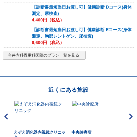
【診断書最短当日お渡し可】健康診断 Dコース(身体
測定、尿検査)
4,400
円（税込）
【診断書最短当日お渡し可】健康診断 Eコース(身体
測定、胸部レントゲン、尿検査)
6,600
円（税込）
今井内科胃腸科医院
のプラン一覧を見る
近くにある施設
えぞえ消化器内視鏡クリニッ
中央診療所
シ