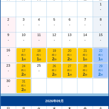
1
-
2
3
4
5
6
7
8
-
-
-
-
-
-
-
9
10
11
12
13
14
15
-
-
-
-
-
-
-
16
17
18
19
20
21
22
-
残り
残り
残り
残り
残り
残り
1
1
2
2
1
1
枠
枠
枠
枠
枠
枠
23
25
24
26
27
28
29
-
-
残り
残り
残り
残り
残り
2
2
1
2
2
枠
枠
枠
枠
枠
30
31
-
残り
2
枠
2026年09月
日
月
火
水
木
金
土