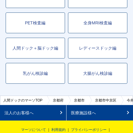
PET検査編
全身MRI検査編
人間ドック＋脳ドック編
レディースドック編
乳がん検診編
大腸がん検診編
人間ドックのマーソTOP
京都府
京都市
京都市中京区
今
法人のお客様へ
医療施設様へ
マーソについて
利用規約
プライバシーポリシー