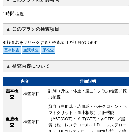
1時間程度
このプランの検査項目
※検査名をクリックすると検査項目の説明が出ます
基本検査
血液検査
尿検査
検査内容について
内容
詳細説明
基本検
計測（身長・体重・腹囲）／視力検査／聴
検査項目
査
力検査
貧血（白血球・赤血球・ヘモグロビン・ヘ
マトクリット・血小板数）／肝機能
血液検
（AST(GOT)・ ALT(GTP)・γ-GTP）／脂
検査項目
査
質（総コレステロール・HDLコレステロー
ル・LDLコレステロール・中性脂肪）／糖