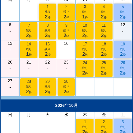
1
2
3
4
5
残り
残り
残り
残り
残り
2
2
1
2
2
枠
枠
枠
枠
枠
6
12
7
8
9
10
11
-
-
残り
残り
残り
残り
残り
2
2
2
2
2
枠
枠
枠
枠
枠
13
16
14
15
17
18
19
-
-
残り
残り
残り
残り
残り
1
2
2
2
2
枠
枠
枠
枠
枠
20
21
22
23
24
25
26
-
-
-
-
残り
残り
残り
2
2
2
枠
枠
枠
27
28
29
30
-
残り
残り
残り
2
2
2
枠
枠
枠
2026年10月
日
月
火
水
木
金
土
1
2
3
残り
残り
残り
2
2
2
枠
枠
枠