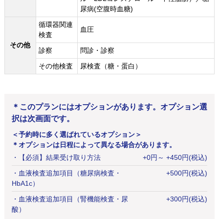
尿病(空腹時血糖)
循環器関連
血圧
検査
その他
診察
問診・診察
その他検査
尿検査（糖・蛋白）
＊このプランにはオプションがあります。オプション選
択は次画面です。
＜予約時に多く選ばれているオプション＞
＊オプションは日程によって異なる場合があります。
・
【必須】結果受け取り方法
+
0
円
～ +450円(税込)
・
血液検査追加項目（糖尿病検査・
+
500
円
(税込)
HbA1c）
・
血液検査追加項目（腎機能検査・尿
+
300
円
(税込)
酸）