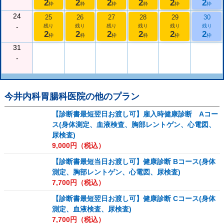
2
2
2
2
2
2
枠
枠
枠
枠
枠
枠
24
25
26
27
28
29
30
-
残り
残り
残り
残り
残り
残り
2
2
2
2
2
2
枠
枠
枠
枠
枠
枠
31
-
今井内科胃腸科医院
の他のプラン
【診断書最短翌日お渡し可】雇入時健康診断 Aコー
ス(身体測定、血液検査、胸部レントゲン、心電図、
尿検査)
9,000
円（税込）
【診断書最短当日お渡し可】健康診断 Bコース(身体
測定、胸部レントゲン、心電図、尿検査)
7,700
円（税込）
【診断書最短翌日お渡し可】健康診断 Cコース(身体
測定、血液検査、尿検査)
7,700
円（税込）