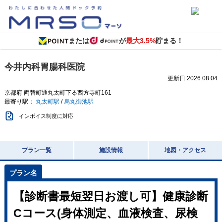
または
が
最大3.5%
貯まる！
今井内科胃腸科医院
更新日:
2026.08.04
京都府
両替町通丸太町下る西方寺町161
最寄り駅：
丸太町駅
/
烏丸御池駅
インボイス制度に対応
プラン一覧
施設情報
地図・アクセス
【診断書最短翌日お渡し可】健康診断
Cコース(身体測定、血液検査、尿検