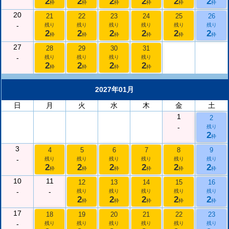
2
2
2
2
2
2
枠
枠
枠
枠
枠
枠
20
21
22
23
24
25
26
-
残り
残り
残り
残り
残り
残り
2
2
2
2
2
2
枠
枠
枠
枠
枠
枠
27
28
29
30
31
-
残り
残り
残り
残り
2
2
2
2
枠
枠
枠
枠
2027年01月
日
月
火
水
木
金
土
1
2
-
残り
2
枠
3
4
5
6
7
8
9
-
残り
残り
残り
残り
残り
残り
2
2
2
2
2
2
枠
枠
枠
枠
枠
枠
10
11
12
13
14
15
16
-
-
残り
残り
残り
残り
残り
2
2
2
2
2
枠
枠
枠
枠
枠
17
18
19
20
21
22
23
-
残り
残り
残り
残り
残り
残り