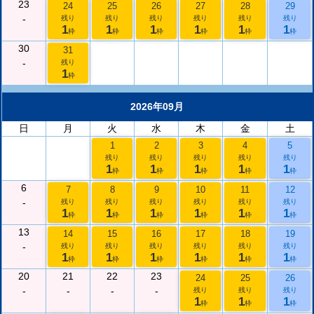
23
24
25
26
27
28
29
-
残り
残り
残り
残り
残り
残り
1
1
1
1
1
1
枠
枠
枠
枠
枠
枠
30
31
-
残り
1
枠
2026年09月
日
月
火
水
木
金
土
1
2
3
4
5
残り
残り
残り
残り
残り
1
1
1
1
1
枠
枠
枠
枠
枠
6
7
8
9
10
11
12
-
残り
残り
残り
残り
残り
残り
1
1
1
1
1
1
枠
枠
枠
枠
枠
枠
13
14
15
16
17
18
19
-
残り
残り
残り
残り
残り
残り
1
1
1
1
1
1
枠
枠
枠
枠
枠
枠
20
21
22
23
24
25
26
-
-
-
-
残り
残り
残り
1
1
1
枠
枠
枠