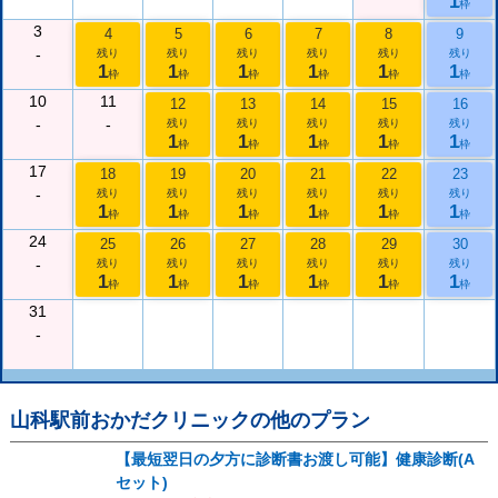
1
枠
3
4
5
6
7
8
9
-
残り
残り
残り
残り
残り
残り
1
1
1
1
1
1
枠
枠
枠
枠
枠
枠
10
11
12
13
14
15
16
-
-
残り
残り
残り
残り
残り
1
1
1
1
1
枠
枠
枠
枠
枠
17
18
19
20
21
22
23
-
残り
残り
残り
残り
残り
残り
1
1
1
1
1
1
枠
枠
枠
枠
枠
枠
24
25
26
27
28
29
30
-
残り
残り
残り
残り
残り
残り
1
1
1
1
1
1
枠
枠
枠
枠
枠
枠
31
-
山科駅前おかだクリニック
の他のプラン
【最短翌日の夕方に診断書お渡し可能】健康診断(A
セット)