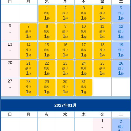
日
月
火
水
木
金
土
1
2
3
4
5
残り
残り
残り
残り
残り
1
1
1
1
1
枠
枠
枠
枠
枠
6
7
8
9
10
11
12
-
残り
残り
残り
残り
残り
残り
1
1
1
1
1
1
枠
枠
枠
枠
枠
枠
13
14
15
16
17
18
19
-
残り
残り
残り
残り
残り
残り
1
1
1
1
1
1
枠
枠
枠
枠
枠
枠
20
21
22
23
24
25
26
-
残り
残り
残り
残り
残り
残り
1
1
1
1
1
1
枠
枠
枠
枠
枠
枠
27
28
29
30
31
-
残り
残り
残り
残り
1
1
1
1
枠
枠
枠
枠
2027年01月
日
月
火
水
木
金
土
1
2
-
残り