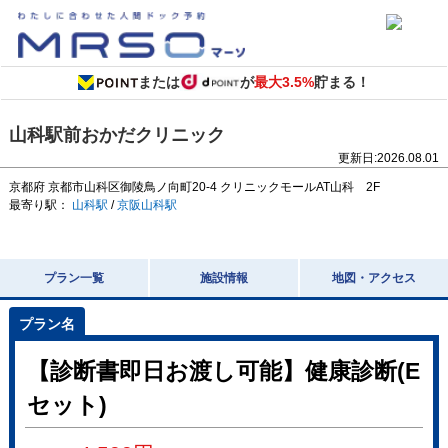
または
が
最大3.5%
貯まる！
山科駅前おかだクリニック
更新日:
2026.08.01
京都府
京都市山科区御陵鳥ノ向町20-4
クリニックモールAT山科 2F
最寄り駅：
山科駅
/
京阪山科駅
プラン一覧
施設情報
地図・アクセス
【診断書即日お渡し可能】健康診断(E
セット)