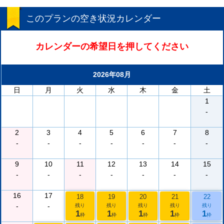
このプランの空き状況カレンダー
カレンダーの希望日を押してください
2026年08月
日
月
火
水
木
金
土
1
-
2
3
4
5
6
7
8
-
-
-
-
-
-
-
9
10
11
12
13
14
15
-
-
-
-
-
-
-
16
17
18
19
20
21
22
-
-
残り
残り
残り
残り
残り
1
1
1
1
1
枠
枠
枠
枠
枠