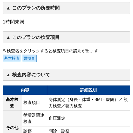
このプランの所要時間
1時間未満
このプランの検査項目
※検査名をクリックすると検査項目の説明が出ます
基本検査
尿検査
検査内容について
内容
詳細説明
基本検
身体測定（身長・体重・BMI・腹囲）／ 視
検査項目
査
力検査／聴力検査
循環器関連
血圧測定
検査
その他
診察
問診・診察