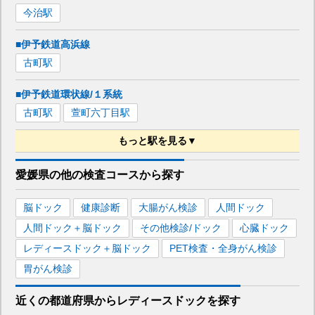
今治
駅
■伊予鉄道高浜線
古町
駅
■伊予鉄道環状線/１系統
古町
駅
萱町六丁目
駅
もっと駅を見る▼
■伊予鉄道環状線/２系統
愛媛県
の
他の
検査コースから探す
古町
駅
萱町六丁目
駅
脳ドック
健康診断
大腸がん検診
人間ドック
人間ドック＋脳ドック
その他検診/ドック
心臓ドック
レディースドック＋脳ドック
PET検査・全身がん検診
胃がん検診
近くの都道府県
から
レディースドックを
探す