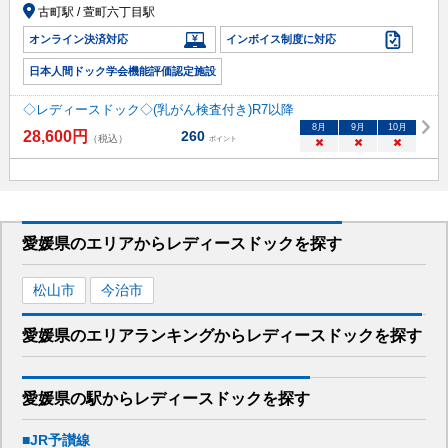
古町駅 / 萱町六丁目駅
オンライン決済対応
インボイス制度に対応
日本人間ドック学会機能評価認定施設
◇レディースドック◇(乳がん検査付き)R7以降
8
月
9
月
10
月
28,600
円
260
（税込）
ポイント
×
×
×
愛媛県
のエリアから
レディースドックを
探す
松山市
今治市
愛媛県
のエリア
ランキング
から
レディースドック
を探す
愛媛県
の駅から
レディースドックを
探す
■JR予讃線