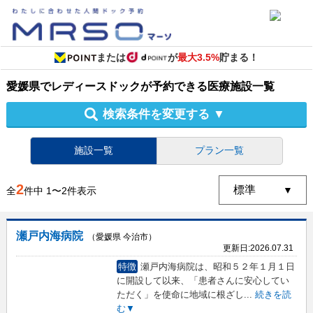
または
が
最大3.5%
貯まる！
愛媛県
で
レディースドック
が予約できる
医療施設
一覧
検索条件を変更する
▼
施設一覧
プラン一覧
2
全
件中
1
〜
2
件表示
瀬戸内海病院
（愛媛県 今治市）
更新日:
2026.07.31
特徴
瀬戸内海病院は、昭和５２年１月１日
に開設して以来、「患者さんに安心してい
ただく」を使命に地域に根ざし
...
続きを読
む▼