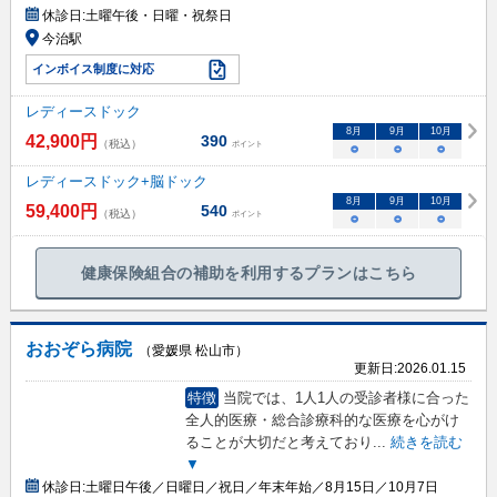
休診日:
土曜午後・日曜・祝祭日
今治駅
インボイス制度に対応
レディースドック
8
月
9
月
10
月
42,900
円
390
（税込）
ポイント
○
○
○
レディースドック+脳ドック
8
月
9
月
10
月
59,400
円
540
（税込）
ポイント
○
○
○
健康保険組合の補助を利用するプランはこちら
おおぞら病院
（愛媛県 松山市）
更新日:
2026.01.15
特徴
当院では、1人1人の受診者様に合った
全人的医療・総合診療科的な医療を心がけ
ることが大切だと考えており
...
続きを読む
▼
休診日:
土曜日午後／日曜日／祝日／年末年始／8月15日／10月7日