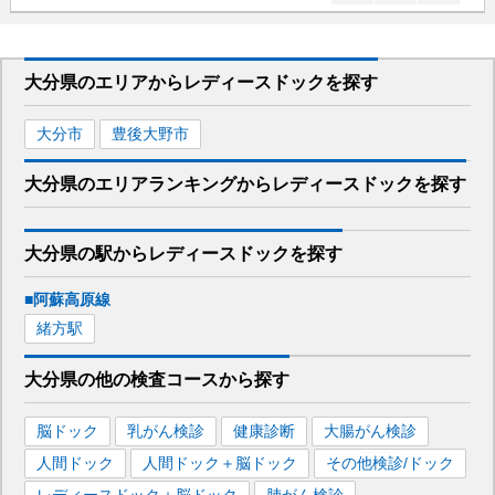
大分県
のエリアから
レディースドックを
探す
大分市
豊後大野市
大分県
のエリア
ランキング
から
レディースドック
を探す
大分県
の駅から
レディースドックを
探す
■阿蘇高原線
緒方
駅
大分県
の
他の
検査コースから探す
脳ドック
乳がん検診
健康診断
大腸がん検診
人間ドック
人間ドック＋脳ドック
その他検診/ドック