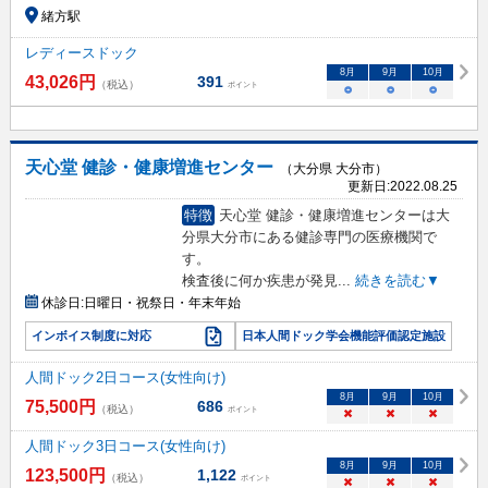
緒方駅
レディースドック
8
月
9
月
10
月
43,026
円
391
（税込）
ポイント
○
○
○
天心堂 健診・健康増進センター
（大分県 大分市）
更新日:
2022.08.25
特徴
天心堂 健診・健康増進センターは大
分県大分市にある健診専門の医療機関で
す。
検査後に何か疾患が発見
...
続きを読む▼
休診日:
日曜日・祝祭日・年末年始
インボイス制度に対応
日本人間ドック学会機能評価認定施設
人間ドック2日コース(女性向け)
8
月
9
月
10
月
75,500
円
686
（税込）
ポイント
×
×
×
人間ドック3日コース(女性向け)
8
月
9
月
10
月
123,500
円
1,122
（税込）
ポイント
×
×
×