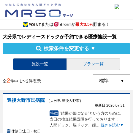
または
が
最大3.5%
貯まる！
大分県
で
レディースドック
が予約できる
医療施設
一覧
検索条件を変更する
▼
施設一覧
プラン一覧
2
全
件中
1
〜
2
件表示
豊後大野市民病院
（大分県 豊後大野市）
更新日:
2026.07.31
特徴
”結果が気になる”という方のために、
当日の検査結果説明を行っております！
人間ドック、脳ドック、婦
...
続きを読む▼
休診日:
土日・祝日