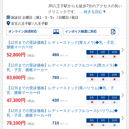
＊
JR八王子駅からも徒歩7分のアクセスの良い
クリニックです。
...
続きを読む▼
休診日:
土曜日（第1・3・5） / 日曜日 / 祝日
京王八王子駅 / 八王子駅
オンライン決済対応
インボイス制度に対応
【12月までの受診価格】レディースドック(胃カメラ)◆乳・子宮、
腫瘍マーカー付
8
月
9
月
10
月
52,800
円
480
（税込）
ポイント
×
×
×
【12月までの受診価格】レディースドックフルコース(胃カメラ)◆
乳・子宮、腫瘍マーカー
8
月
9
月
10
月
83,600
円
760
（税込）
ポイント
×
×
×
【12月までの受診価格】レディースドック(胃バリウム)◆乳・子
宮、腫瘍マーカー付
8
月
9
月
10
月
47,300
円
430
（税込）
ポイント
×
○
○
【12月までの受診価格】レディースドックフルコース(バリウム)◆
乳・子宮、腫瘍マーカー付
8
月
9
月
10
月
78,100
円
710
（税込）
ポイント
×
○
○