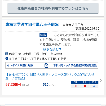
健康保険組合の補助を利用するプランはこちら
東海大学医学部付属八王子病院
（東京都 八王子市）
更新日:
2026.07.30
特徴
こころとからだの総合的な健康づくり
をお手伝いし、受診者、職員、地域が満足
する施設をめざします。
...
続きを読む▼
休診日:
第1.3土曜、日曜、祝日、年末年始
京王八王子駅 / 八王子駅 / 北八王子駅 / 日野駅
インボイス制度に対応
日本人間ドック学会機能評価認定施設
【女性用プラン】日帰り人間ドックコース(胃バリウム)(乳がん検
査・子宮検査)
8
月
9
月
10
月
57,200
円
520
（税込）
ポイント
×
×
○