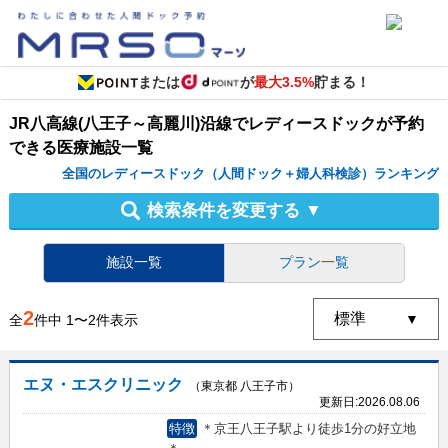
または
が
最大3.5%
貯まる！
JR八高線(八王子～高麗川)沿線
で
レディースドック
が予約
できる
医療施設
一覧
全国のレディースドック（人間ドック＋婦人科検診）ランキング
検索条件を変更する
▼
施設一覧
プラン一覧
2
全
件中
1
〜
2
件表示
エヌ・エスクリニック
（東京都 八王子市）
更新日:
2026.08.06
特徴
＊京王八王子駅より徒歩1分の好立地