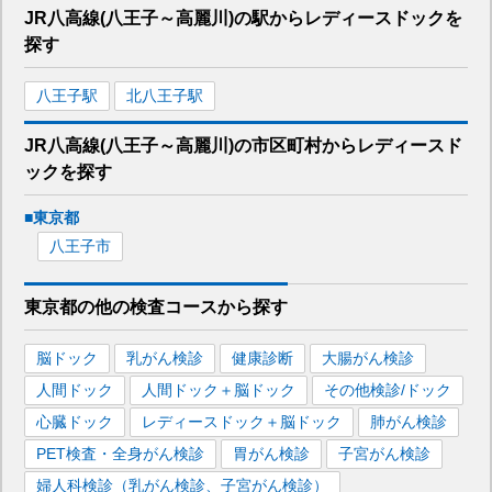
JR八高線(八王子～高麗川)
の駅から
レディースドックを
探す
八王子
駅
北八王子
駅
JR八高線(八王子～高麗川)
の市区町村から
レディースド
ックを
探す
■
東京都
八王子市
東京都
の
他の
検査コースから探す
脳ドック
乳がん検診
健康診断
大腸がん検診
人間ドック
人間ドック＋脳ドック
その他検診/ドック
心臓ドック
レディースドック＋脳ドック
肺がん検診
PET検査・全身がん検診
胃がん検診
子宮がん検診
婦人科検診（乳がん検診、子宮がん検診）