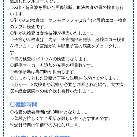
追加したフルコースです。
◇X線・超音波を用いた画像診断、血液検査や胃の検査も行
います。
◇乳がんの検査は、マンモグラフィ(2方向)と乳腺エコー検査
のダブル検査です。
◇乳がん検査は女性技師が担当いたします。
◇子宮がん検査は、内診、子宮頸部細胞診、経腟エコー検査
を行います。子宮頸がんや卵巣子宮の病変をチェックしま
す。
◇胃の検査はバリウムの検査になります。
◇腫瘍マーカーも追加の充実の項目数です。
◇画像診断は専門医が担当します。
◇しっかりとした診断と丁寧な説明を心がけております。
◇万が一、2次検査や治療が必要と判断された場合、大学病
院や総合病院への紹介状も発行いたします。
〇健診時間
◇検査の所要時間は約3時間となります。
◇普段お忙しくてご受診が難しい方へおすすめです。
※受付時間は午前中のみになります。