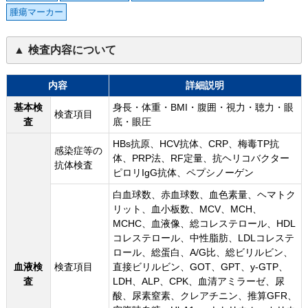
腫瘍マーカー
検査内容について
内容
詳細説明
基本検
身長・体重・BMI・腹囲・視力・聴力・眼
検査項目
査
底・眼圧
HBs抗原、HCV抗体、CRP、梅毒TP抗
感染症等の
体、PRP法、RF定量、抗ヘリコバクター
抗体検査
ピロリIgG抗体、ペプシノーゲン
白血球数、赤血球数、血色素量、ヘマトク
リット、血小板数、MCV、MCH、
MCHC、血液像、総コレステロール、HDL
コレステロール、中性脂肪、LDLコレステ
ロール、総蛋白、A/G比、総ビリルビン、
血液検
検査項目
直接ビリルビン、GOT、GPT、y-GTP、
査
LDH、ALP、CPK、血清アミラーゼ、尿
酸、尿素窒素、クレアチニン、推算GFR、