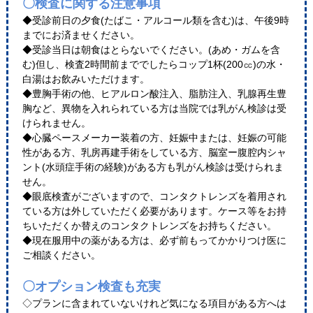
〇検査に関する注意事項
◆受診前日の夕食(たばこ・アルコール類を含む)は、午後9時
までにお済ませください。
◆受診当日は朝食はとらないでください。(あめ・ガムを含
む)但し、検査2時間前まででしたらコップ1杯(200㏄)の水・
白湯はお飲みいただけます。
◆豊胸手術の他、ヒアルロン酸注入、脂肪注入、乳腺再生豊
胸など、異物を入れられている方は当院では乳がん検診は受
けられません。
◆心臓ペースメーカー装着の方、妊娠中または、妊娠の可能
性がある方、乳房再建手術をしている方、脳室ー腹腔内シャ
ント(水頭症手術の経験)がある方も乳がん検診は受けられま
せん。
◆眼底検査がございますので、コンタクトレンズを着用され
ている方は外していただく必要があります。ケース等をお持
ちいただくか替えのコンタクトレンズをお持ちください。
◆現在服用中の薬がある方は、必ず前もってかかりつけ医に
ご相談ください。
〇オプション検査も充実
◇プランに含まれていないけれど気になる項目がある方へは