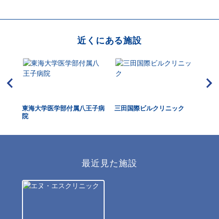
近くにある施設
東海大学医学部付属八王子病
三田国際ビルクリニック
池
院
最近見た施設