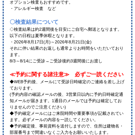
オプション検査もおすすめです。
・アレルギー検査 など
〇検査結果について
◇検査結果は約2週間後を目安にご自宅へ郵送となります。
以下の日程は夏季休暇となります。
・2026年8月17日(月)～2026年8月21日(金)
それに伴い結果のお返しも通常よりお時間をいただいており
ます。
8/3～8/14にご受診→ご受診後約3週間後にお渡し
≪予約に関する諸注意≫ 必ずご一読ください
◆WEB予約後、メールにて受診日時確定のご連絡を差し上げ
ております。
(予約内容の確認メールの後、3営業日以内に予約日時確定通
知メールが届きます。1通目のメールでは予約は確定してお
りませんのでご注意ください)
◆予約確定メールにはご来院時間や重要事項が記載されてい
ます。必ずメールの内容を一読してください。
◆予約確定後、事前資料を送付しますので、住所は建物名・
部屋番号まで間違いなくご入力をお願いいたします。