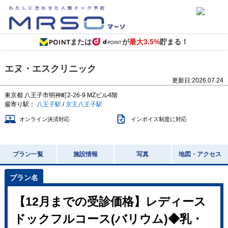
または
が
最大3.5%
貯まる！
エヌ・エスクリニック
更新日:
2026.07.24
東京都
八王子市明神町2-26-9
MZビル4階
最寄り駅：
八王子駅
/
京王八王子駅
オンライン決済対応
インボイス制度に対応
プラン一覧
施設情報
写真
地図・アクセス
【12月までの受診価格】レディース
ドックフルコース(バリウム)◆乳・