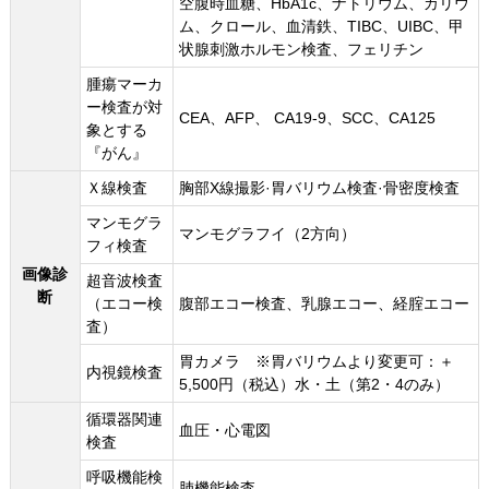
空腹時血糖、HbA1c、ナトリウム、カリウ
ム、クロール、血清鉄、TIBC、UIBC、甲
状腺刺激ホルモン検査、フェリチン
腫瘍マーカ
ー検査が対
CEA、AFP、 CA19-9、SCC、CA125
象とする
『がん』
Ｘ線検査
胸部X線撮影·胃バリウム検査·骨密度検査
マンモグラ
マンモグラフイ（2方向）
フィ検査
画像診
超音波検査
断
（エコー検
腹部エコー検査、乳腺エコー、経腟エコー
査）
胃カメラ ※胃バリウムより変更可：＋
内視鏡検査
5,500円（税込）水・土（第2・4のみ）
循環器関連
血圧・心電図
検査
呼吸機能検
肺機能検査