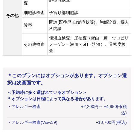
査
細胞診検査
子宮頸部細胞診
その他
問診(既往歴·自覚症状等)、胸部診察、婦人
診察
科内診
便潜血検査、尿検査（蛋白・糖・ウロビリ
その他検査
ノーゲン・潜血・pH・沈渣）、骨密度検
査
＊このプランにはオプションがあります。オプション選
択は次画面です。
＜予約時に多く選ばれているオプション＞
＊オプションは日程によって異なる場合があります。
・
アレルギー検査
+
2,200
円
～ +4,950円(税
込)
・
アレルギー検査(View39)
+
18,700
円
(税込)